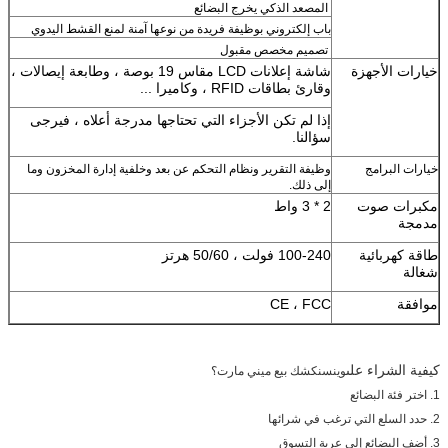
المصعد الذكي يخرج البضائع
باب إلكتروني بوظيفة فريدة من نوعها آمنة لمنع القشط اليدوي
تصميم مخصص مقبول
خيارات الأجهزة
شاشة إعلانات LCD مقاس 19 بوصة ، وطابعة إيصالات ،
وقارئ بطاقات RFID ، وكاميرا ...
إذا لم تكن الأجزاء التي تحتاجها مدرجة أعلاه ، فيرجى
سؤالنا.
خيارات البرامج
وظيفة التقرير ونظام التحكم عن بعد وخلفية إدارة المخزون وما
إلى ذلك.
مكبرات صوت
2 * 3 واط
مدمجة
طاقة كهربائية
100-240 فولت ، 50/60 هرتز
شغالة
موافقة
CE ، FCC
كيفية الشراء على
وينسن
كشك بيع ميني مارت؟
1. اختر فئة البضائع
2. حدد السلع التي ترغب في شرائها
3. أضف البضائع إلى عربة التسوق