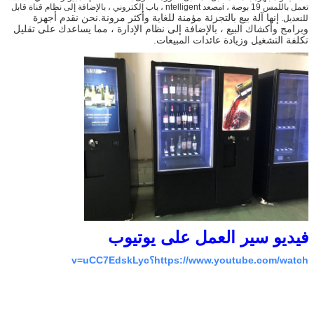
تعمل باللمس 19 بوصة ، i
مصعد ntelligent ، باب إلكتروني ، بالإضافة إلى نظام قناة قابل
إنها آلة بيع بالتجزئة مؤمنة للغاية وأكثر مرونة.نحن نقدم أجهزة
للتعديل.
وبرامج وأكشاك البيع ، بالإضافة إلى نظام الإدارة ، مما يساعدك على تقليل
تكلفة التشغيل وزيادة عائدات المبيعات.
فيديو سير العمل على يوتيوب
https://www.youtube.com/watch؟v=uCC7EdskLyc