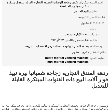
اسم المنتج:
يمكن أن تكون زجاجة الوجبات الخفيفة التجارية القابلة للتعديل مبتكرة
يمكن بيعها من آلة Kiosk
تطبيق:
البيع العالمي
شاشة اللمس:
19 بوصة
OEM / OEM
مقبول
ترتيب:
مميزات:
منصة الإدارة عن بعد
شاشة:
شاشة تعمل باللمس 22 "أو 32"
وحدة الدفع:
بطاقة ائتمان ، بيلنوت ، عملة ، رمز الاستجابة السريعة
نظام التشغيل:
ذكري المظهر
micro market vending machine
تسليط الضوء:
,
mini market vending machine
ردهة الفندق التجاريه زجاجة شمبانيا بيرة نبيذ
فوار
آلات البيع ذات القنوات المبتكرة القابلة
للتعديل
وينسن
زجاجة الوجبات الخفيفة التجارية المبتكرة القابلة للتعديل ذات الجرف يمكن بيع آلة
كشك
يكون
مجهزة بعملة متقبل ، متقبل فاتورة ، قارئ بطاقة ، نظام كمبيوتر صناعي ، شاشة