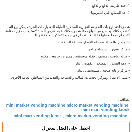
4. حدد طريقة الدفع والدفع
5. خذ البضائع التي اشتريتها
هذه
زجاجة الوجبات الخفيفة التجارية المبتكرة القابلة للتعديل ذات الجرف يمكن بيع آلة
كشك
يمكنك بيع سلع من أنواع مختلفة ، ويمكنك ضبط عرض القناة لاستيعاب حزم مختلفة
الأحجام ، مما يجعلها قابلة للاستخدام في جميع الأماكن العامة تقريبًا.
• المطار والميناء ومحطة القطار ومحطة الحافلات
• مركز تسوق ، سلسلة متاجر
• صالة رياضية ، متحف ، حفلة موسيقية ، مسرح ، جامعة ، مكتبة
• ردهة الفندق ، المطعم ، القهوة ، البار
• مركز رعاية صحية ، مستشفى ، بنك
• مبنى الأعمال ومركز الخدمات المالية والسياحة والعديد من المناطق العامة الأخرى.
بطاقة:
mini market vending machine,micro market vending machine,
mini mart vending kiosk
mini mart vending kiosk
micro market vending machine
,
,
احصل على افضل سعر ل