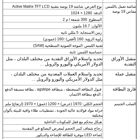
شاشة تعمل باللمس
نوع العرض: شاشة 19 بوصة بتقنية Active Matrix TFT LCD
مقاس 19 بوصة
الدقة: 1280 × 1024
السطوع: 300 شمعة / م 2
الألوان: 16.7 مليون
زمن الاستجابة: 5 مللي ثانية
زاوية الرؤية: 160 (أفقي) ؛160 (عمودي)
تقنية اللمس: الموجة الصوتية السطحية (SAW)
حساسية اللمس: ثابتة
متقبل الأوراق
تحديد واستلام الأوراق النقدية من مختلف البلدان ، مثل
النقدية
الدولار الأمريكي واليورو والروبل ...
متقبل عملة
تحديد واستلام العملات المعدنية من مختلف البلدان ،
مثل الدولار الأمريكي واليورو والروبل ...
قارئ البطاقة
قبول البطاقة الممغنطة ، م
بطاقة agstripe ، بطاقة مسبقة الدفع
، الدفع ببطاقة الائتمان
الصلب الجسم
الحجم الكلي: 1970 (عرض) × 1200 (عمق) × 1970 (ارتفاع) ملم
خزانة مواد فولاذية عالية الجودة ، تشطيبات طلاء واقية للبيئة بألوان
مختلفة
هيكل محكم مع قفل للمكونات الداخلية
زجاج شفاف كبير الحجم لمعرض البضائع في المقدمة
إضاءة LED موفرة للطاقة للإضاءة والديكور