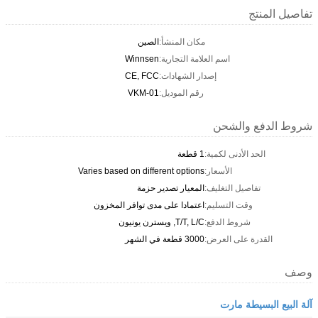
تفاصيل المنتج
مكان المنشأ:
الصين
اسم العلامة التجارية:
Winnsen
إصدار الشهادات:
CE, FCC
رقم الموديل:
VKM-01
شروط الدفع والشحن
الحد الأدنى لكمية:
1 قطعة
الأسعار:
Varies based on different options
تفاصيل التغليف:
المعيار تصدير حزمة
وقت التسليم:
اعتمادا على مدى توافر المخزون
شروط الدفع:
T/T, L/C, ويسترن يونيون
القدرة على العرض:
3000 قطعة في الشهر
وصف
آلة البيع البسيطة مارت