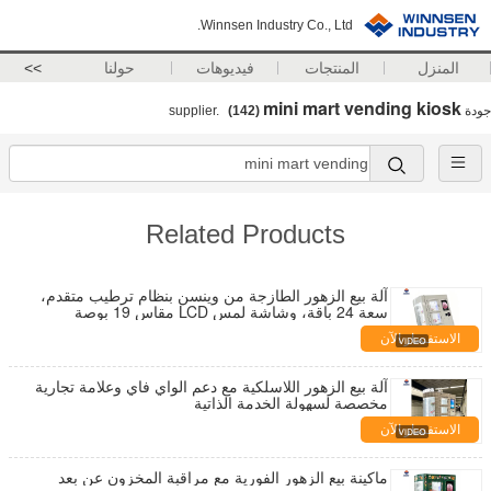
Winnsen Industry Co., Ltd.
المنزل
المنتجات
فيديوهات
حولنا
>>
mini mart vending kiosk
جودة
supplier.
(142)
Related Products
آلة بيع الزهور الطازجة من وينسن بنظام ترطيب متقدم،
سعة 24 باقة، وشاشة لمس LCD مقاس 19 بوصة
الاستفسار الآن
آلة بيع الزهور اللاسلكية مع دعم الواي فاي وعلامة تجارية
مخصصة لسهولة الخدمة الذاتية
الاستفسار الآن
ماكينة بيع الزهور الفورية مع مراقبة المخزون عن بعد