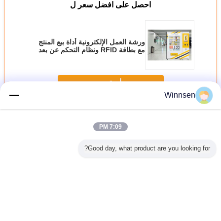
احصل على افضل سعر ل
ورشة العمل الإلكترونية أداة بيع المنتج
مع بطاقة RFID ونظام التحكم عن بعد
استمر
Winnsen
آلة البيع البسيطة مارت
أكثر
7:09 PM
Good day, what product are you looking for?
ي مارت آلة
22 بوصة تعمل
تخصيص حجم
24 ساعة أوتوماتيكية
ورشة 
وزاره وزنها
باللمس البسيطة
البسيطة مارت بيع
22 "آلة بيع العطور
الإلكتروني
 الحلول
مارت بيع آلة
آلة ، أداة بيع الآلات
لمركز التسوق
المنتج م
Gumball حلوى
الصناعية
RFID 
كتاب نظارات كب
عن 
كيك الاستخدام
غير اللغة
Arabic