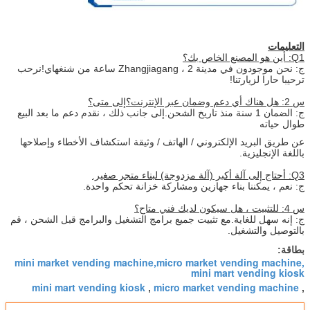
التعليمات
Q1: أين هو المصنع الخاص بك؟
ج: نحن موجودون في مدينة Zhangjiagang ، 2 ساعة من شنغهاي!نرحب
ترحيبا حارا لزيارتنا!
س 2: هل هناك أي دعم وضمان عبر الإنترنت؟إلى متى؟
ج: الضمان 1 سنة منذ تاريخ الشحن.إلى جانب ذلك ، نقدم دعم ما بعد البيع
طوال حياته
عن طريق البريد الإلكتروني / الهاتف / وثيقة استكشاف الأخطاء وإصلاحها
باللغة الإنجليزية.
Q3: أحتاج إلى آلة أكبر (آلة مزدوجة) لبناء متجر صغير.
ج: نعم ، يمكننا بناء جهازين ومشاركة خزانة تحكم واحدة.
س 4: للتثبيت ، هل سيكون لديك فني متاح؟
ج: إنه سهل للغاية.مع تثبيت جميع برامج التشغيل والبرامج قبل الشحن ، قم
بالتوصيل والتشغيل.
بطاقة:
mini market vending machine,micro market vending machine,
mini mart vending kiosk
mini mart vending kiosk
micro market vending machine
,
,