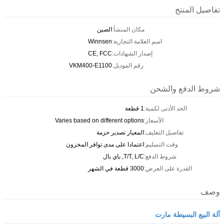
تفاصيل المنتج
مكان المنشأ:
الصين
اسم العلامة التجارية:
Winnsen
إصدار الشهادات:
CE, FCC
رقم الموديل:
VKM400-E1100
شروط الدفع والشحن
الحد الأدنى لكمية:
1 قطعة
الأسعار:
Varies based on different options
تفاصيل التغليف:
المعيار تصدير حزمة
وقت التسليم:
اعتمادا على مدى توافر المخزون
شروط الدفع:
T/T, L/C, باي بال
القدرة على العرض:
3000 قطعة في الشهر
وصف
آلة البيع البسيطة مارت