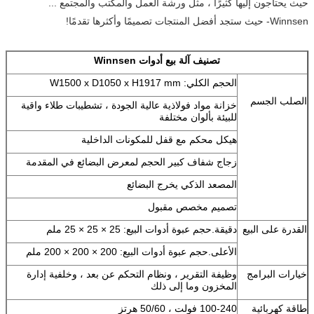
حيث يحتاجون إليها كثيرًا ، مثل ورشة العمل والمكتب والمجتمع ...
Winnsen- حيث ستجد أفضل المنتجات تصميمًا وأكثرها تقدمًا!
تصنيف آلة بيع أدوات Winnsen
الحجم الكلي: W1500 x D1050 x H1917 mm
الصلب الجسم
خزانة مواد فولاذية عالية الجودة ، تشطيبات طلاء واقية
للبيئة بألوان مختلفة
هيكل محكم مع قفل للمكونات الداخلية
زجاج شفاف كبير الحجم لمعرض البضائع في المقدمة
المصعد الذكي يخرج البضائع
تصميم مخصص مقبول
القدرة على البيع
دقيقة.حجم عبوة أدوات البيع: 25 × 25 × 25 ملم
الأعلى.حجم عبوة أدوات البيع: 200 × 200 × 200 ملم
خيارات البرامج
وظيفة التقرير ، ونظام التحكم عن بعد ، وخلفية إدارة
المخزون وما إلى ذلك
طاقة كهربائية
100-240 فولت ، 50/60 هرتز