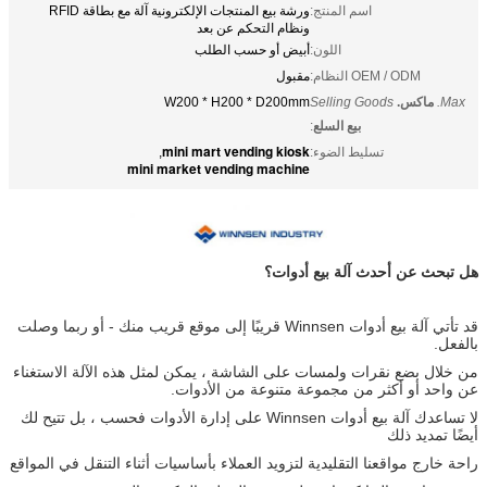
اسم المنتج:
ورشة بيع المنتجات الإلكترونية آلة مع بطاقة RFID
ونظام التحكم عن بعد
اللون:
أبيض أو حسب الطلب
OEM / ODM النظام:
مقبول
Max.
ماكس.
Selling Goods
W200 * H200 * D200mm
بيع السلع
:
mini mart vending kiosk
تسليط الضوء:
,
mini market vending machine
هل تبحث عن أحدث آلة بيع أدوات؟
قد تأتي آلة بيع أدوات Winnsen قريبًا إلى موقع قريب منك - أو ربما وصلت
بالفعل.
من خلال بضع نقرات ولمسات على الشاشة ، يمكن لمثل هذه الآلة الاستغناء
عن واحد أو أكثر من مجموعة متنوعة من الأدوات.
لا تساعدك آلة بيع أدوات Winnsen على إدارة الأدوات فحسب ، بل تتيح لك
أيضًا تمديد ذلك
راحة خارج مواقعنا التقليدية لتزويد العملاء بأساسيات أثناء التنقل في المواقع