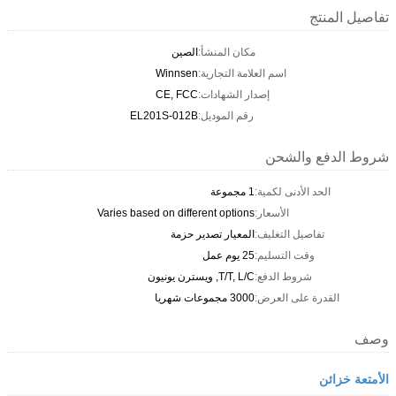
تفاصيل المنتج
مكان المنشأ:
الصين
اسم العلامة التجارية:
Winnsen
إصدار الشهادات:
CE, FCC
رقم الموديل:
EL201S-012B
شروط الدفع والشحن
الحد الأدنى لكمية:
1 مجموعة
الأسعار:
Varies based on different options
تفاصيل التغليف:
المعيار تصدير حزمة
وقت التسليم:
25 يوم عمل
شروط الدفع:
T/T, L/C, ويسترن يونيون
القدرة على العرض:
3000 مجموعات شهريا
وصف
الأمتعة خزائن