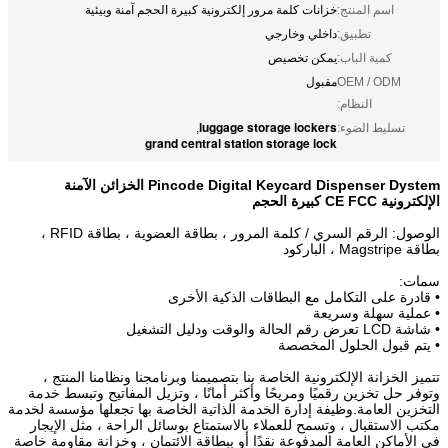
اسم المنتج:
خزانات كلمة مرور إلكترونية كبيرة الحجم آمنة وبيئية
تطبيق:
داخلي وخارجي
كمية الباب:
يمكن تخصيص
OEM / ODM
مقبول
النظام:
luggage storage lockers
تسليط الضوء:
,
grand central station storage lock
Pincode Digital Keycard Dispenser Dystem الخزائن الآمنة
الإلكترونية CE FCC كبيرة الحجم
الوصول: الرقم السري / كلمة المرور ، بطاقة العضوية ، بطاقة RFID ،
بطاقة Magstripe ، الباركود
سمات:
• قادرة على التكامل مع البطاقات الذكية الأخرى
• عملية سهلة وسريعة
• شاشة LCD تعرض رقم الحالة والوقت ودليل التشغيل
• يتم قبول الحلول المخصصة
تتميز الخزانة الإلكترونية الخاصة بنا بتصميمنا وبرنامجنا ونظامنا المنتج ،
وتوفر حل تخزين رقميًا ومريحًا وأكثر أمانًا ، وتزيل المفاتيح وتبسط خدمة
التخزين العامة.وظيفة إدارة الخدمة الذاتية الخاصة بها تجعلها مؤسسة لخدمة
مكتب الاستقبال ، وتسمح للعملاء بالاستمتاع بوسائل الراحة ، مثل الإيجار
في الأماكن العامة المدفوعة نقدًا أو ببطاقة الائتمان ، وخزانة مقاومة خاصة