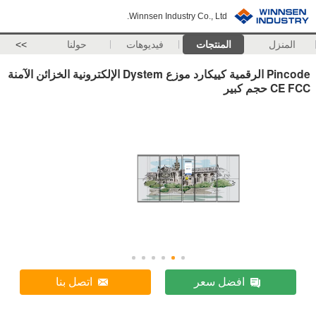
Winnsen Industry Co., Ltd.
المنزل
المنتجات
فيديوهات
حولنا
>>
Pincode الرقمية كييكارد موزع Dystem الإلكترونية الخزائن الآمنة
CE FCC حجم كبير
افضل سعر
اتصل بنا