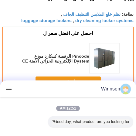
نظم خلع الملابس التنظيف الجاف
بطاقة:
,
luggage storage lockers
dry cleaning locker systems
,
احصل على افضل سعر ل
Pincode الرقمية كييكارد موزع
Dystem الإلكترونية الخزائن الآمنة CE
FCC حجم كبير
استمر
Winnsen
الأمتعة خزائن
أكثر
12:51 AM
Good day, what product are you looking for?
اتير عملات
محطة الحافلات
انقر الذكية وجمع
الباركود الأمتعة
محطة قطا
إلكترونية
المطار خزانات
الأمتعة خزائن لوكر
خزانة التخزين في
محطة الأ