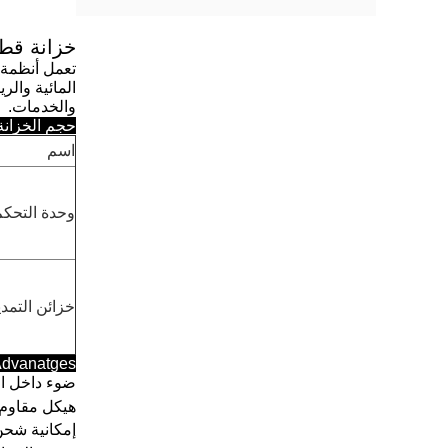
خزانة قطا
المائية والر
والخدمات.
حجم الخزانة
اسم
وحدة التحكم
خزائن التمدي
dvanatges
ضوء داخل ال
هيكل مقاوم 
إمكانية شحن