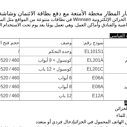
ر المطار محطة الأمتعة مع دفع بطاقة الائتمان وشاشة 
تعمل أنظمة الخزائن الإلكترونية Winnsen في نطاقات متنوعة
ياضية والفنادق وأماكن العمل.
وهي تعمل يومًا بعد يوم تحت الاستخدام ا
 القياسي
نموذج رقم:
وصف
حجم فتح ال
EL101S1
وحدة التحكم
/
EL201A
كونسول + 9 أبواب
 D520 / 460
EL201C
كونسول + 12 باب
 D520 / 460
E06A
6 أبواب
 D520 / 460
E08A
8 أبواب
 D520 / 460
د
E12A
12 باب
 D520 / 460
A
خزائن
للماء
 الهاتف المحمول في الخزائنإدخال فردي أو متعدد