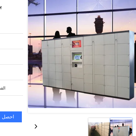
ب
القد
احصل ع