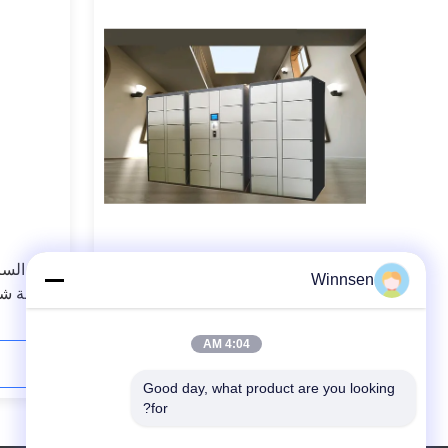
36 أبواب خزائن أمتعة للتخزين التلقائي
كلمة السر
Winnsen
لحوض السباحة الرياضي المائي مع
الأمتعة ش
الضميمة الصلب
مع واجهة 
4:04 AM
اتصل الآن
Good day, what product are you looking 
for?