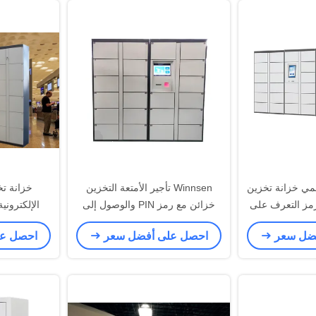
مز PIN الرقمي خزانة تخزين
Winnsen تأجير الأمتعة التخزين
خزانة تخ
 رمز التعرف على
خزائن مع رمز PIN والوصول إلى
ه
بطاقة RFID
البطاقة و
فضل سعر
احصل على أفضل سعر
احصل ع