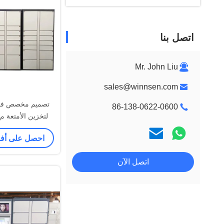
اتصل بنا
Mr. John Liu
sales@winnsen.com
تصميم مخصص فول
86-138-0622-0600
لتخزين الأمتعة م
للدفع ببطاقة
احصل على أ
اتصل الآن