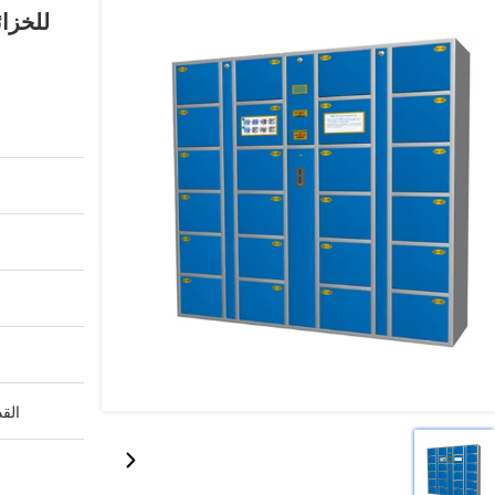
للخزائ
القد