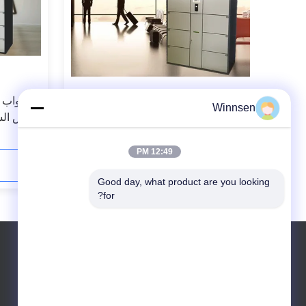
12 باب التخزين العام مطار الخزانة
36 أبوا
Winnsen
للأمتعة إيداع مع وظيفة الإعلان
لحوض السب
الضميمة 
12:49 PM
اتصل الآن
Good day, what product are you looking 
for?