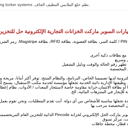
,نظم خلع الملابس التنظيف الجاف
, 
ing locker systems
ارات السوبر ماركت الخزانات التجارية الإلكترونية حل للتخزين 
ريط
 مع بطاقات ذكية أخرى
 وسريع
ل المخصصة
لكترونية لديها تصميمنا الخاص، البرنامج، والنظام المنتج، توفر أكثر أمانا، مري
وظيفتها الإدارية ذاتية الخدمة تجعلها مؤسسة لخدمة مكتب الاستقبال، يسمح للعم
 أو بطاقة الائتمان،خزانة مقاومة خاصة لاستئجار المعدات / الأدوات، نظام إعطا
 للإيجار في المتنزهات المائية، الخ.
دة تجعلها مناسبة للأشخاص من أي دولة.
أنت تقدم المتطلبات، ونحن نقوم بعمل
ل المخصصة مرحب بها
 الحل الإلكتروني لخزانة Pincode الذاتية للتخزين العام المريح
صممت 
ت، مركز تسوق
قطار، محطة حافلات