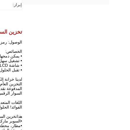
إبراز:
تخزين السي
الوصول: رمز PIN / كلمة السر، بطاقة العضوية، بطاقة RFID، بطاقة Magstripe، رمز الش
الخصائص:
• يمكن دمجها
• تشغيل سهل
• شاشة LCD تظهر رقم الحالة والوقت ودليل التشغيل
• تقبل الحلو
لدينا خزانة إ
التخزين العام.
المدفوعة نقدا
السوار الرقمية
اللغات المتعد
الفوائد!
الحلو
هذا
تخزين السوبر ماركت
•
السوبر مارك
•
مطار، محطة 