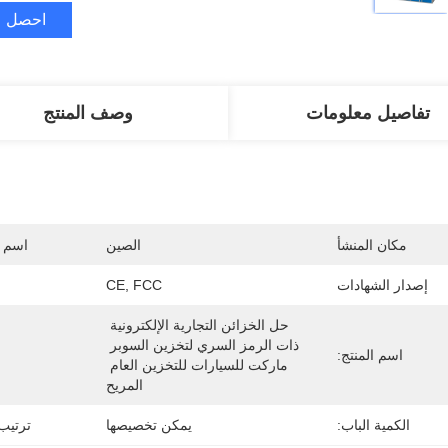
احصل ع
تفاصيل معلومات
وصف المنتج
مكان المنشأ
الصين
اسم ا
إصدار الشهادات
CE, FCC
حل الخزائن التجارية الإلكترونية 
ذات الرمز السري لتخزين السوبر 
اسم المنتج:
ماركت للسيارات للتخزين العام 
المريح
الكمية الباب:
يمكن تخصيصها
ترتيب EM / ODM