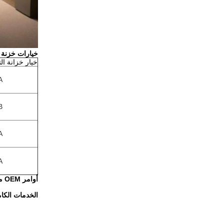
خيارات خزنة ا
خيار خزانة ال
A
B
A
A
أوامر OEM مقبولة.
الخدمات الكا‬