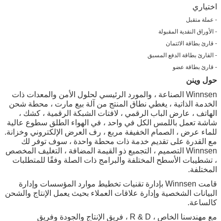
اختياري
- عملة متقبل
- الأوراق النقدية المقبولة
- قارئ بطاقة الائتمان
- القارئ بطاقة الدفع المسبق
- قارئ بطاقة عضو
حول وينن
Winnsen الصناعة ، والمورد الرئيسي لحلول الأمن والمعدات ذات
الخدمة الذاتية ، يغطي نطاق المنتج من آلة بيع مارت ، محطة شحن
الهاتف ، عارض الباب الرقمي ، لافتات الشبكة الرقمية ، كشك ،
شاشة تعمل باللمس الكل في واحد ، في الهواء الطلق سطوع عالية
للماء عرض ، الصمام الخفيفة مربع ، رف العرض الإلكتروني وخزانة.
مع القدرة على تقديم خدمة ذات محطة واحدة ، سوف توفر لك
Winnsen التصميم ، التجميع ذو القيمة المضافة ، التغليف المخصص
، تشطيبات الأسطح المختلفة والبرامج ذات الصلة وفقًا للمتطلبات
المختلفة.
قامت Winnsen بإدارة تقنيات تخطيط موارد المؤسسات وإدارة
البيانات الشخصية وإدارة علاقات العملاء بحيث يعمل الإنتاج والشحن
كالساعة.
مع مهندسنا الخاص ، R & D ، فريق الإنتاج والجودة وفريق