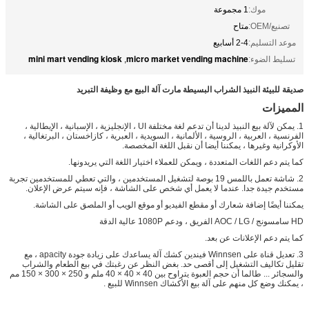
موك:
1 مجموعة
تصنيع/OEM:
متاح
موعد التسليم:
2-4 أسابيع
mini mart vending kiosk
micro market vending machine
تسليط الضوء:
,
صديقة للبيئة النبيذ الشراب البسيطة مارت آلة البيع مع وظيفة التبريد
المميزات
1. يمكن لآلة بيع النبيذ لدينا أن تدعم لغة مختلفة UI ، الإنجليزية ، الإسبانية ، الإيطالية ،
الفرنسية ، العربية ، الروسية ، الألمانية ، السويدية ، العبرية ، كازاخستان ، البرتغالية ،
الأوكرانية وغيرها ، يمكننا أيضا أن نقبل اللغة المخصصة.
كما يتم دعم اللغات المتعددة ، ويمكن للعملاء اختيار اللغة التي يريدونها.
2. شاشة تعمل باللمس 19 بوصة لتشغيل المستخدمين ، والتي تعطي للمستخدمين تجربة
مستخدم جيدة جدا. عندما لا يعمل أي شخص على الشاشة ، فإنه سيتم عرض الإعلان.
يمكننا أيضًا إضافة شعارك أو مقطع الفيديو أو موقع الويب أو الملصق على الشاشة.
HD سامسونج / AOC / LG الفريق ، ودعم 1080P عالية الدقة
كما يتم دعم الإعلانات عن بعد.
3. تعديل قناة على Winnsen فيندين كشك آلة يساعدك على زيادة جودة apacity ، مع
تقليل تكاليف التشغيل إلى أقصى حد. بغض النظر عن رغبتك في بيع الطعام والشراب
والسجائر ... طالما أن حجم العبوة يتراوح بين 40 × 40 × 40 ملم و 250 × 300 × 150 مم
، يمكنك وضع كل منهم على آلة بيع الأكشاك Winnsen للبيع .