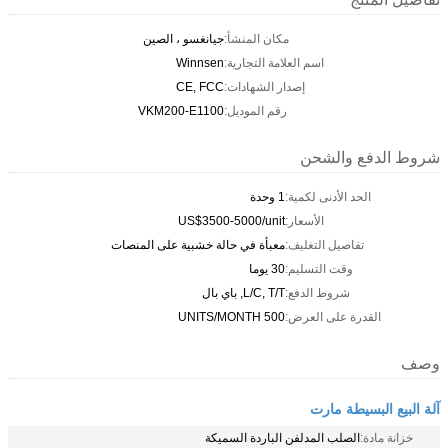
مكان المنشأ:
جيانغسو ، الصين
اسم العلامة التجارية:
Winnsen
إصدار الشهادات:
CE, FCC
رقم الموديل:
VKM200-E1100
شروط الدفع والشحن
الحد الأدنى لكمية:
1 وحدة
الأسعار:
US$3500-5000/unit
تفاصيل التغليف:
معبأة في حالة خشبية على المنصات
وقت التسليم:
30 يوما
شروط الدفع:
L/C, T/T, باي بال
القدرة على العرض:
500 UNITS/MONTH
وصف
آلة البيع البسيطة مارت
خزانة مادة:
الصلب المدلفن الباردة السميكة