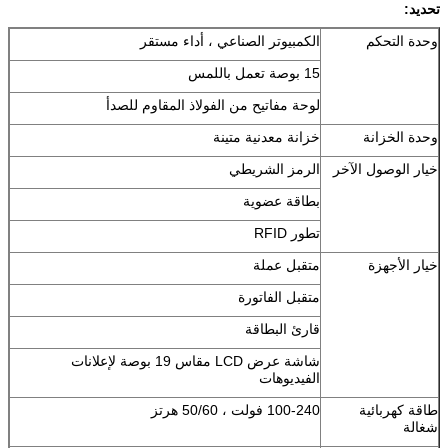
تحديد:
وحدة التحكم
الكمبيوتر الصناعي ، أداء مستقر
15 بوصة تعمل باللمس
لوحة مفاتيح من الفولاذ المقاوم للصدأ
وحدة الخزانة
خزانة معدنية متينة
خيار الوصول الآخر
الرمز الشريطي
بطاقة عضوية
تطور RFID
خيار الأجهزة
متقبل عملة
متقبل الفاتورة
قارئ البطاقة
شاشة عرض LCD مقاس 19 بوصة لإعلانات
الفيديوهات
طاقة كهربائية
100-240 فولت ، 50/60 هرتز
شغالة