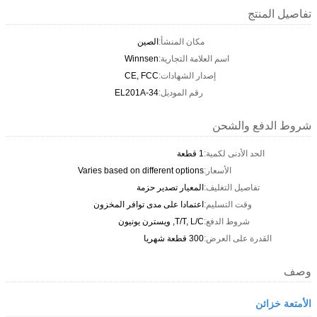
تفاصيل المنتج
مكان المنشأ:
الصين
اسم العلامة التجارية:
Winnsen
إصدار الشهادات:
CE, FCC
رقم الموديل:
EL201A-34
شروط الدفع والشحن
الحد الأدنى لكمية:
1 قطعة
الأسعار:
Varies based on different options
تفاصيل التغليف:
المعيار تصدير حزمة
وقت التسليم:
اعتمادا على مدى توافر المخزون
شروط الدفع:
T/T, L/C, ويسترن يونيون
القدرة على العرض:
300 قطعة شهريا
وصف
الأمتعة خزائن