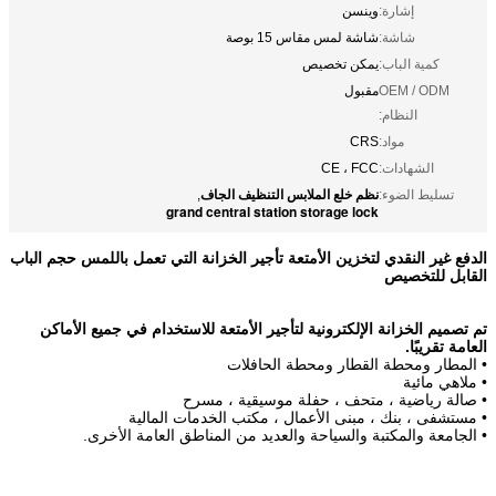
إشارة:
وينسن
شاشة:
شاشة لمس مقاس 15 بوصة
كمية الباب:
يمكن تخصيص
OEM / ODM
مقبول
النظام:
مواد:
CRS
الشهادات:
CE ، FCC
نظم خلع الملابس التنظيف الجاف
تسليط الضوء:
,
grand central station storage lock
الدفع غير النقدي لتخزين الأمتعة تأجير الخزانة التي تعمل باللمس حجم الباب
القابل للتخصيص
تم تصميم الخزانة الإلكترونية لتأجير الأمتعة للاستخدام في جميع الأماكن
العامة تقريبًا.
• المطار ومحطة القطار ومحطة الحافلات
• ملاهي مائية
• صالة رياضية ، متحف ، حفلة موسيقية ، مسرح
• مستشفى ، بنك ، مبنى الأعمال ، مكتب الخدمات المالية
• الجامعة والمكتبة والسياحة والعديد من المناطق العامة الأخرى.