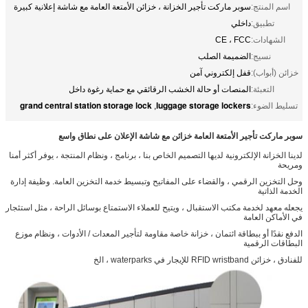
اسم المنتج:
سوبر ماركت تأجير الخزانة ، خزائن الأمتعة العامة مع شاشة إعلانية كبيرة
تطبيق:
داخلي
الشهادات:
CE ، FCC
نسيج:
الضميمة الصلب
خزائن (أبواب):
قفل إلكتروني آمن
التعبئة:
المنصات أو حالة الخشب الرقائقي مع حماية رغوة داخل
grand central station storage lock
luggage storage lockers
تسليط الضوء:
,
سوبر ماركت تأجير الأمتعة العامة خزائن مع شاشة الإعلان على نطاق واسع
لدينا الخزانة الإلكترونية لديها التصميم الخاص بنا ، برنامج ، ونظام المنتجة ، يوفر أكثر أمنا
ومريحة
وحل التخزين الرقمي ، والقضاء على المفاتيح وتبسيط خدمة التخزين العامة.
وظيفة إدارة
الخدمة الذاتية
يجعله معهد لخدمة مكتب الاستقبال ، ويتيح للعملاء الاستمتاع بوسائل الراحة ، مثل استئجار
في الأماكن العامة
الدفع نقدًا أو ببطاقة ائتمان ، خزانة خاصة مقاومة لتأجير المعدات / الأدوات ، ونظام موزع
البطاقات الرقمية
للفنادق ، خزائن RFID wristband للإيجار في waterparks ، الخ