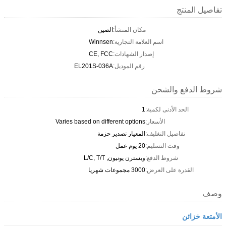
تفاصيل المنتج
مكان المنشأ:
الصين
اسم العلامة التجارية:
Winnsen
إصدار الشهادات:
CE, FCC
رقم الموديل:
EL201S-036A
شروط الدفع والشحن
الحد الأدنى لكمية:
1
الأسعار:
Varies based on different options
تفاصيل التغليف:
المعيار تصدير حزمة
وقت التسليم:
20 يوم عمل
شروط الدفع:
ويسترن يونيون, L/C, T/T
القدرة على العرض:
3000 مجموعات شهريا
وصف
الأمتعة خزائن