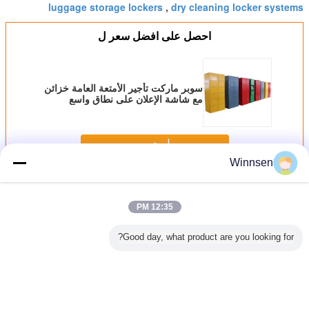
luggage storage lockers
dry cleaning locker systems
,
احصل على افضل سعر ل
سوبر ماركت تأجير الأمتعة العامة خزائن
مع شاشة الإعلان على نطاق واسع
استمر
Winnsen
الأمتعة خزائن
أكثر
12:35 PM
Good day, what product are you looking for?
الذكية وجمع
الباركود الأمتعة
محطة قطار المطار
كلمة مرور الباركود
تعمل فو
ة خزائن لوكر
خزانة التخزين في
محطة الأمتعة مع
للكمبيوتر CRS
معدنية
ي بيك اب مع
الهواء الطلق باب
الدفع بواسطة بطاقة
Luggage Lockers
دائمة أب
CE F
خزانة الالكترونية
الائتمان وشاشة
آمنة مع واجهة
خزائن ال
OEM / OEM
الإعلانات
مستخدم متعددة
استئج