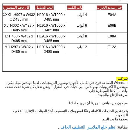
خيار تمديد الخزانة
باب الكمية
البعد الشامل
كل حجم المقصورة
E04A
4 أبواب
H1916 x W1000 x
XXXL: H907 x W432
x D485 mm
D485 mm
E06B
6 أبواب
H1916 x W1000 x
XL: H602 x W432 x
D485 mm
D485 mm
E08A
8 أبواب
H1916 x W1000 x
L: H450 x W432 x
D485 mm
D485 mm
E12A
12 باب
H1916 x W1000 x
M: H297 x W432 x
D485 mm
D485 mm
شركتنا:
Winnsen الصناعة قوي في تكامل الأجهزة وتطوير البرمجيات ، لدينا مهندس ميكانيكي ،
مهندس الالكترونيات ومهندس البرمجيات في المنزل ، ونحن نفعل كل شيء تحت سقف
واحد ، يمكننا السيطرة على
سرعة الإنتاج والجودة.
سيكون من دواعي سرورنا أن نرى نجاحك!
يتم تقديم الخدمات الكاملة وفقًا لمفهومك - التصميم ، أخذ العينات ، الإنتاج الضخم ،
الشحن ،
وخدمة ما بعد البيع.
نظم خلع الملابس التنظيف الجاف
بطاقة:
,