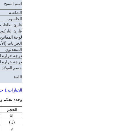
اسم المنتج
الشاشة
الحاسوب
قارئ بطاقات RFID
قارئ الباركود
لوحة المفاتيح
الخزانات (الأب
المتحدثون
درجة حرارة ا
درجة حرارة ا
جسم الفولاذ
اللغة
الخيارات 1 حجم الخزانة القياسي
وحدة تحكم واحد
الحجم
XL
(ل)
م