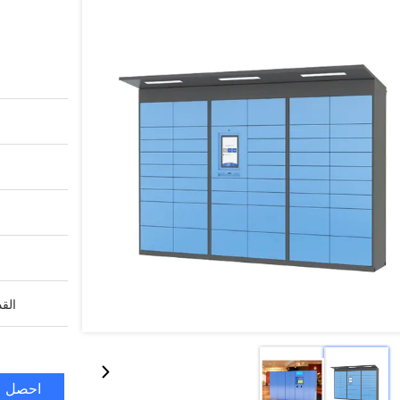
القد
احصل ع