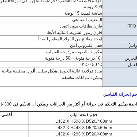
خزانة الأمتعة ذات الشفرة/خزانات التخزين في الهواء الطلق
الإلكترونية
شاشة لمسة 15 بوصة
المضيف الصناعي
قارئ بطاقات بدون اتصال
قارئ رموز الشريط الثنائية الأبعاد
لوحة مفاتيح من الفولاذ المقاوم للصدأ
واب)
قفل إلكتروني آمن
مكبرات الصوت مزدوجة القنوات
لتخزين
-10 درجة مئوية -- 50 درجة مئوية
لعمل
0°C -- 50 °C
مادة فولاذية عالية الجودة، هيكل صلب، ألوان مختلفة متاحة
يمكن دعم لغات مختلفة
ة يمكنها التحكم في خزانة أو أكثر من الخزانات ويمكن أن تتحكم في 300 باب
حجم فتحة الباب
أقصى قد
L432 X H598 X D520/460mm
L432 X H448 X D520/460mm
L432 X H296 X D520/460mm