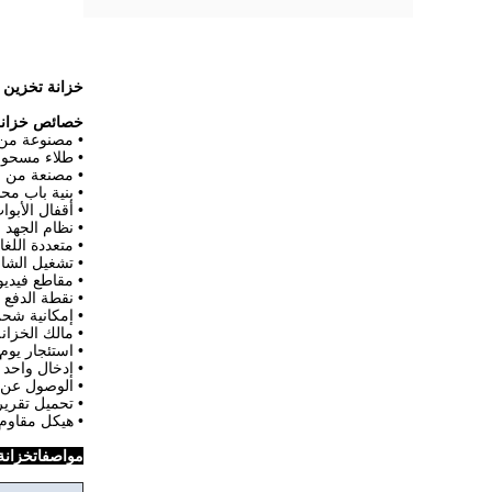
خزانة تخزين الأم
خصائص خزانة 
• مصنوعة من ال
• طلاء مسحوق 
• مصنعة من ال
• بنية باب مح
• أقفال الأبوا
• نظام الجهد 
• متعددة اللغ
• تشغيل الشا
• مقاطع فيديو إعل
• نقطة الدفع 
• إمكانية شح
• مالك الخزان
• استئجار يوم 
• إدخال واحد 
• الوصول عن ب
• تحميل تقرير
• هيكل مقاوم 
مواصفات
خزانة 