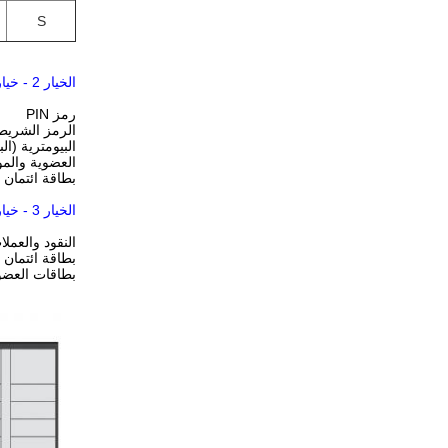
S
الخيار 2 - خيارات الوصول
رمز PIN
الرمز الشري
البيومترية (ال
العضوية والم
بطاقة ائتمان
الخيار 3 - خيارات محطة الدفع
النقود والعمل
بطاقة ائتمان
بطاقات العضو