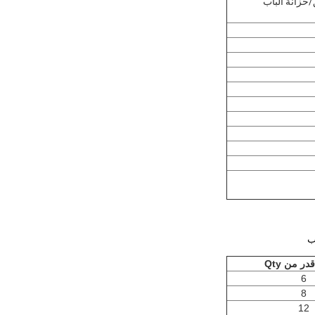
/خزانة الباب
ر من Qty
6
8
12