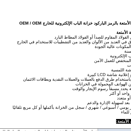
تعة بالرمز الباركود خزانة الباب الإلكترونية للخارج OEM / OEM
الأمتعة
فولاذ المقاوم للصدأ أو الفولاذ المطاط البارد
في العديد من الألوان والعديد من التشطيبات للاستخدام في الخارج
مكونات عالية الجودة
سنة
ب الإلكترونية
المنخفض للعمل الآمن
ات
شة اللمسية
انية شاشة LCD كبيرة
باستخدام طرق الدفع بالعملات والعملات النقدية وبطاقات الائتمان
ن الهواتف المحمولة في الخزانات
ة يحدد مسبقاً رسوم الإيجار والوقت
واحد أو أكثر
أو متعدد
عد لسهولة الإدارة والدعم
 يومي / أسبوعي / شهري / سجل من الخزانة بأكملها أو كل مربع تلقائيًا
للماء
الأمتعة
: