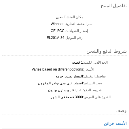
تفاصيل المنتج
مكان المنشأ:
الصين
اسم العلامة التجارية:
Winnsen
إصدار الشهادات:
CE, FCC
رقم الموديل:
EL201A-36
شروط الدفع والشحن
الحد الأدنى لكمية:
1 قطعة
الأسعار:
Varies based on different options
تفاصيل التغليف:
المعيار تصدير حزمة
وقت التسليم:
اعتمادا على مدى توافر المخزون
شروط الدفع:
T/T, L/C, ويسترن يونيون
القدرة على العرض:
3000 قطعة في الشهر
وصف
الأمتعة خزائن