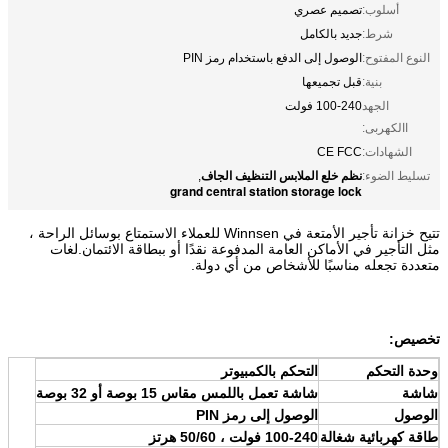
أسلوب:
تصميم عصري
شرط:
جديد بالكامل
النوع المفتوح:
الوصول إلى الدفع باستخدام رمز PIN
بنية:
قبل تجميعها
الجهد
100-240 فولت
االكهربى:
الشهادات:
CE FCC
نظم خلع الملابس التنظيف الجاف
تسليط الضوء:
,
grand central station storage lock
تتيح خزانة تأجير الأمتعة في Winnsen للعملاء الاستمتاع بوسائل الراحة ،
مثل التأجير في الأماكن العامة المدفوعة نقدًا أو ببطاقة الائتمان.لغات
متعددة تجعله مناسبًا للأشخاص من أي دولة.
تخصيص:
وحدة التحكم
التحكم بالكمبيوتر
شاشة
شاشة تعمل باللمس مقاس 15 بوصة أو 32 بوصة
الوصول
الوصول إلى رمز PIN
طاقة كهربائية شغالة
100-240 فولت ، 50/60 هرتز