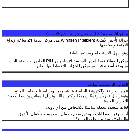
ما هو 24 ساعة / 7 أيام عمل خزانة تأجير الأمتعة؟
خزانة تأجير الأمتعة Winnsen Intellgent هي مركز خدمة 24 ساعة لإيداع
الأمتعة واستلامها.
وهو سهل الاستخدام ومستقر للغاية.
يمكن للعملاء فقط لمس الشاشة لإنشاء رمز PIN الخاص به ، لفتح الباب ،
ثم وضع أمتعته فيه. ثم يمكن للخزانة الاحتفاظ بها بأمان.
الخدمة المخصصة متاحة
تتميز الخزانة الإلكترونية الخاصة بنا بتصميمنا وبرنامجنا ونظامنا المنتج ،
وتوفر حل تخزين رقميًا ومريحًا وأكثر أمانًا ، وتزيل المفاتيح وتبسط خدمة
التخزين العامة.
لغات متعددة تجعله مناسبًا للأشخاص من أي دولة.
أنت توفر المتطلبات ، ونحن نقوم بأعمال التصميم ، وأعمال الأجهزة
والبرامج ، وتحصل على الفوائد!