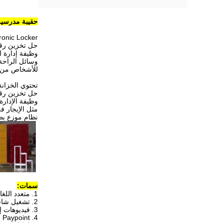
حقيبة مدرسية 
age Rental Electronic Locker
حل تخزين رقمي
وظيفة إدارة ا
وسائل الراحة ،
للأشخاص من أ
تحتوي الخزانة 
حل تخزين رقمي
وظيفة الإدارة
مثل الإيجار في
نظام موزع بطاقة المفا
سمات:
1. متعدد اللغات
2. تشغيل شاشة تعمل باللمس أو شاشة عرض LCD
3. فيديوهات إعلانية على شاشة عرض LCD كبيرة
4. Paypoint مع العملات المعدنية والفواتير وبطاقة الائتمان