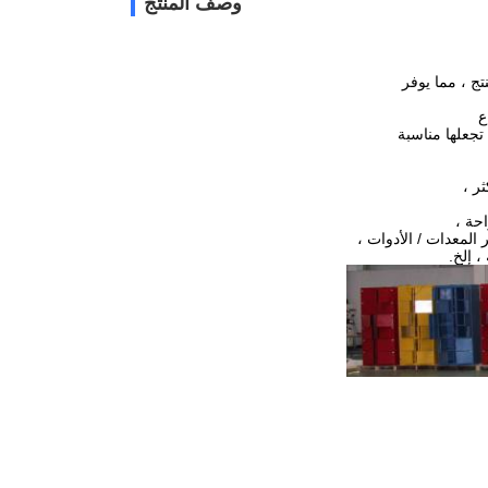
وصف المنتج
ع
 تجعلها مناسبة
ثر ،
حة ،
 المعدات / الأدوات ،