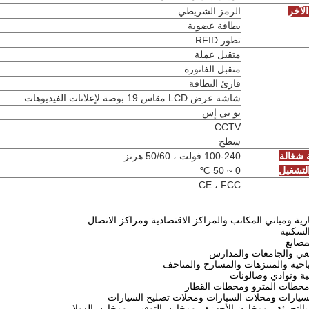
لآخر
الرمز الشريطي
بطاقة عضوية
تطور RFID
متقبل عملة
متقبل الفاتورة
قارئ البطاقة
شاشة عرض LCD مقاس 19 بوصة لإعلانات الفيديوهات
يو بي إس
CCTV
سطح
 شغالة
100-240 فولت ، 50/60 هرتز
لتشغيل
0 ~ 50 ℃
CE ، FCC
ارية ومباني المكاتب والمراكز الاقتصادية ومراكز الاتصال
لسكنية
مصانع
عي والجامعات والمدارس
ياحية والمتنزهات والمسارح والمتاحف
ة ونوادي وصالونات
محطات المترو ومحطات القطار
لسيارات ومحلات السيارات ومحلات تصليح السيارات
بالتجزئة ، ومخازن الأجهزة ، ومخازن التوفير ، ومخازن الدولار