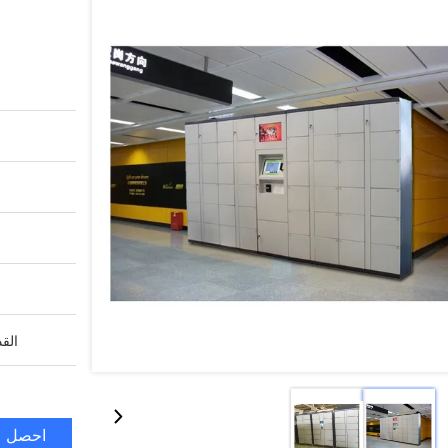
القد
احصل ع