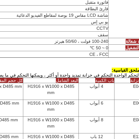
فاتورة متقبل
قارئ البطاقة
شاشة LCD مقاس 19 بوصة لمقاطع الفيديو الدعائية
يو بي إس
CCTV
سقف
 شغالة
100-240 فولت ، 50/60 هيرتز
لتشغيل
0 ~ 50 ℃
CE ، FCC
لحق القياسية:
حكم الواحدة التحكم في خزانة تمديد واحدة أو أكثر ، ويمكنها التحكم في ما يصل إلى 0
زانة
باب الكمية
البعد الشامل
كل حجم المق
E0
4 أبواب
H1916 x W1000 x D485
 x D485 mm
mm
E0
6 أبواب
H1916 x W1000 x D485
x D485 mm
mm
E0
8 أبواب
H1916 x W1000 x D485
 D485 mm
mm
E1
12 باب
H1916 x W1000 x D485
 D485 mm