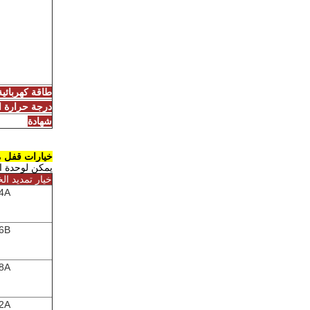
طاقة كهربائية
درجة حرارة ا
شهادة
خيارات قفل م
يمكن لوحدة الت
خيار تمديد الخ
4A
6B
8A
2A