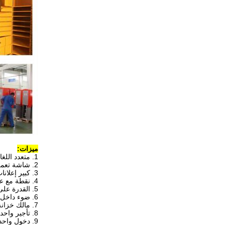
ميزات:
1. متعدد اللغات
2. شاشة تعمل باللمس أو شاشة LCD
3. كبير إعلانات الفيديو شاشات الكريستال السائل
4. نقطة مع عملات معدنية ، فواتير ، وبطاقات الائتمان
5. القدرة على شحن الهاتف المحمول في الخزائن
6. ضوء داخل الخزانات
7. مالك خزانة الملابس مسبقا رسوم الإيجار والوقت
8. تأجير واحد أو يوم mutil
9. دخول واحد أو متعدد