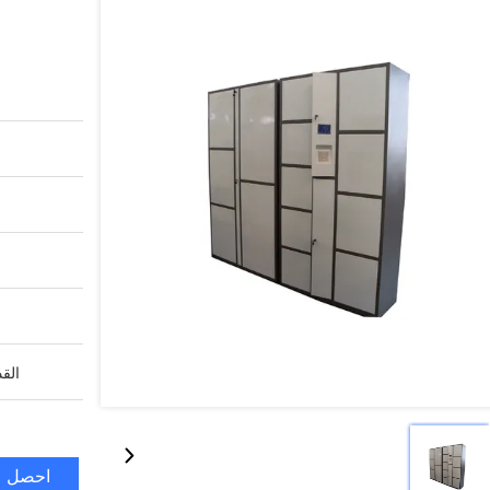
القد
احصل ع