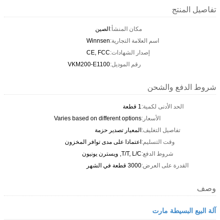
تفاصيل المنتج
مكان المنشأ:
الصين
اسم العلامة التجارية:
Winnsen
إصدار الشهادات:
CE, FCC
رقم الموديل:
VKM200-E1100
شروط الدفع والشحن
الحد الأدنى لكمية:
1 قطعة
الأسعار:
Varies based on different options
تفاصيل التغليف:
المعيار تصدير حزمة
وقت التسليم:
اعتمادا على مدى توافر المخزون
شروط الدفع:
T/T, L/C, ويسترن يونيون
القدرة على العرض:
3000 قطعة في الشهر
وصف
آلة البيع البسيطة مارت