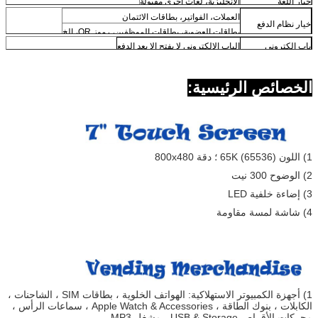
خيار اللغة
الإنجليزية، لغات أخرى مقبولة
العملات، الفواتير، بطاقات الائتمان
خيار نظام الدفع
بطاقات العضوية، بطاقات الموظفين، رموز QR، الخ
باب إلكتروني
الباب الإلكتروني لا يفتح إلا بعد الدفع
الخصائص الرئيسية:
1) اللون 65K (65536) ؛ دقة 800x480
2) الوضوح 300 نيت
3) إضاءة خلفية LED
4) شاشة لمسة مقاومة
1) أجهزة الكمبيوتر الاستهلاكية: الهواتف الخلوية ، بطاقات SIM ، الشاحنات ،
الكابلات ، بنوك الطاقة ، Apple Watch & Accessories ، سماعات الرأس ،
محركات الأقراص USB & Storage ، مشغل MP3