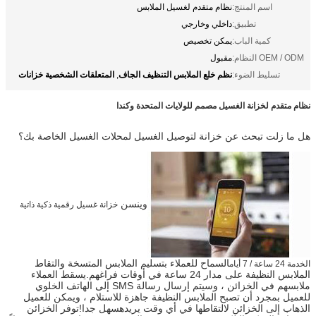
اسم المنتج:
نظام متقدم لغسيل الملابس
تطبيق:
داخلي وخارجي
كمية الباب:
يمكن تخصيص
OEM / ODM النظام:
مقبول
نظم خلع الملابس التنظيف الجاف
المتعلقات الشخصية خزانات
تسليط الضوء:
,
نظام متقدم لخزانة الغسيل مصمم للولايات المتحدة وكندا
هل ما زلت تبحث عن خزانة لتوصيل الغسيل لمحلات الغسيل الخاصة بك؟
وينسن
خزانة غسيل رقمية ذكية ذاتية
السماح للعملاء بتسليم الملابس المتسخة والتقاط
الخدمة 24 ساعة / 7 أيام
الملابس النظيفة على مدار 24 ساعة في أوقات فراغهم.يسقط العملاء
ملابسهم في الخزائن ، وسيتم إرسال رسالة SMS إلى الهاتف الخلوي
للعميل بمجرد أن تصبح الملابس النظيفة جاهزة للاستلام ، ويمكن للعميل
الذهاب إلى الخزائن لالتقاطها في أي وقت يريدهسهل جدا!توفر الخزائن