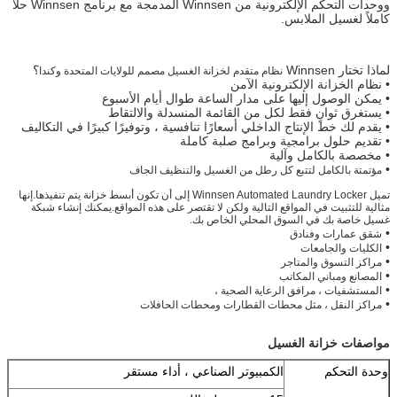
ووحدات التحكم الإلكترونية من Winnsen المدمجة مع برنامج Winnsen حلاً
كاملاً لغسيل الملابس.
لماذا تختار Winnsen
؟
نظام متقدم لخزانة الغسيل مصمم للولايات المتحدة وكندا
• نظام الخزانة الإلكترونية الآمن
• يمكن الوصول إليها على مدار الساعة طوال أيام الأسبوع
• يستغرق ثوانٍ فقط لكل من القائمة المنسدلة والالتقاط
• يقدم لك خط الإنتاج الداخلي أسعارًا تنافسية ، وتوفيرًا كبيرًا في التكاليف
• تقديم حلول برامجية وبرامج صلبة كاملة
• مخصصة بالكامل وآلية
•
مؤتمتة بالكامل لتتبع كل رطل من الغسيل والتنظيف الجاف
تميل Winnsen Automated Laundry Locker إلى أن تكون أبسط خزانة يتم تنفيذها.إنها
مثالية للتثبيت في المواقع التالية ولكن لا تقتصر على هذه المواقع.يمكنك إنشاء شبكة
غسيل خاصة بك في السوق المحلي الخاص بك.
•
شقق عمارات وفنادق
•
الكليات والجامعات
•
مراكز التسوق والمتاجر
•
المصانع ومباني المكاتب
•
المستشفيات ، مرافق الرعاية الصحية ،
•
مراكز النقل ، مثل محطات القطارات ومحطات الحافلات
مواصفات خزانة الغسيل
وحدة التحكم
الكمبيوتر الصناعي ، أداء مستقر