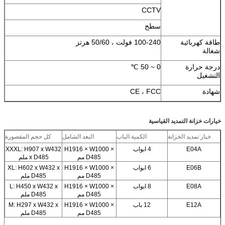
CCTV
سطح
طاقة كهربائية
100-240 فولت ، 50/60 هرتز
شغالة
درجة حرارة
0 ~ 50 ℃
التشغيل
شهادة
CE ، FCC
خيارات خزانة التمديد القياسية
خيار تمديد الخزانة
الكمية الباب
البعد الشامل
كل حجم المقصورة
E04A
4 ابواب
H1916 × W1000 ×
XXXL: H907 x W432
D485 مم
x D485 ملم
E06B
6 ابواب
H1916 × W1000 ×
XL: H602 x W432 x
D485 مم
D485 ملم
E08A
8 ابواب
H1916 × W1000 ×
L: H450 x W432 x
D485 مم
D485 ملم
E12A
12 باب
H1916 × W1000 ×
M: H297 x W432 x
D485 مم
D485 ملم