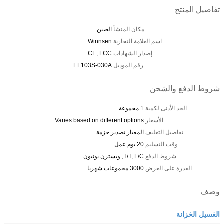
تفاصيل المنتج
مكان المنشأ:
الصين
اسم العلامة التجارية:
Winnsen
إصدار الشهادات:
CE, FCC
رقم الموديل:
EL103S-030A
شروط الدفع والشحن
الحد الأدنى لكمية:
1 مجموعة
الأسعار:
Varies based on different options
تفاصيل التغليف:
المعيار تصدير حزمة
وقت التسليم:
20 يوم عمل
شروط الدفع:
T/T, L/C, ويسترن يونيون
القدرة على العرض:
3000 مجموعات شهريا
وصف
الغسيل الخزانة