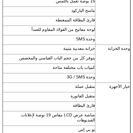
15 بوصة تعمل باللمس
ماسح الباركود
قارئ البطاقة الممغنطة
لوحة مفاتيح من الفولاذ المقاوم للصدأ
وحدة SMS
وحدة الخزانة
خزانة معدنية متينة
يتوفر كل من حجم الباب القياسي والمخصص
كميات باب مختلفة متاحة
وحدة 3G / SMS
خيار الأجهزة
متقبل عملة
متقبل الفاتورة
قارئ البطاقة
شاشة عرض LCD مقاس 19 بوصة لإعلانات
الفيديوهات
يو بي إس