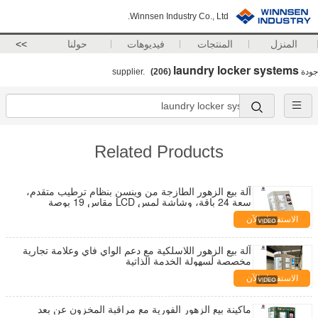
Winnsen Industry Co., Ltd.
المنزل
المنتجات
فيديوهات
حولنا
>>
laundry locker systems
جودة
supplier.
(206)
Related Products
آلة بيع الزهور الطازجة من وينسن بنظام ترطيب متقدم،
سعة 24 باقة، وشاشة لمس LCD مقاس 19 بوصة
الاستفسار الآن
آلة بيع الزهور اللاسلكية مع دعم الواي فاي وعلامة تجارية
مخصصة لسهولة الخدمة الذاتية
الاستفسار الآن
ماكينة بيع الزهور الفورية مع مراقبة المخزون عن بعد