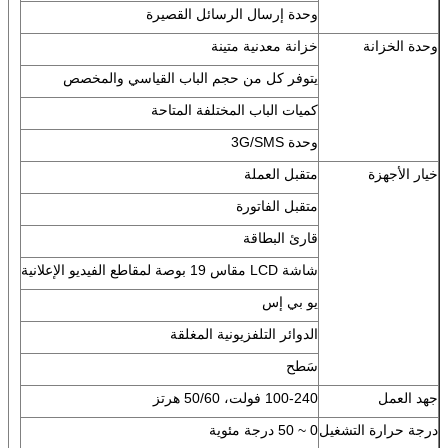
وحدة إرسال الرسائل القصيرة
وحدة الخزانة
خزانة معدنية متينة
يتوفر كل من حجم الباب القياسي والمخصص
كميات الباب المختلفة المتاحة
وحدة 3G/SMS
خيار الأجهزة
متقبل العملة
متقبل الفاتورة
قارئ البطاقة
شاشة LCD مقاس 19 بوصة لمقاطع الفيديو الإعلانية
يو بي إس
الدوائر التلفزيونية المغلقة
سَطح
جهد العمل
100-240 فولت، 50/60 هرتز
درجة حرارة التشغيل
0 ~ 50 درجة مئوية