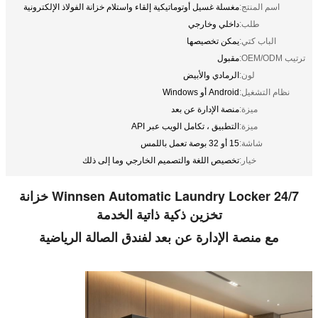
اسم المنتج:
مغسلة غسيل أوتوماتيكية إلقاء واستلام خزانة الفولاذ الإلكترونية
طلب:
داخلي وخارجي
الباب كتي:
يمكن تخصيصها
ترتيب OEM/ODM:
مقبول
لون:
الرمادي والأبيض
نظام التشغيل:
Android أو Windows
ميزة:
منصة الإدارة عن بعد
ميزة:
التطبيق ، تكامل الويب عبر API
شاشة:
15 أو 32 بوصة تعمل باللمس
خيار:
تخصيص اللغة والتصميم الخارجي وما إلى ذلك
Winnsen Automatic Laundry Locker 24/7 خزانة
تخزين ذكية ذاتية الخدمة
مع منصة الإدارة عن بعد لفندق الصالة الرياضية