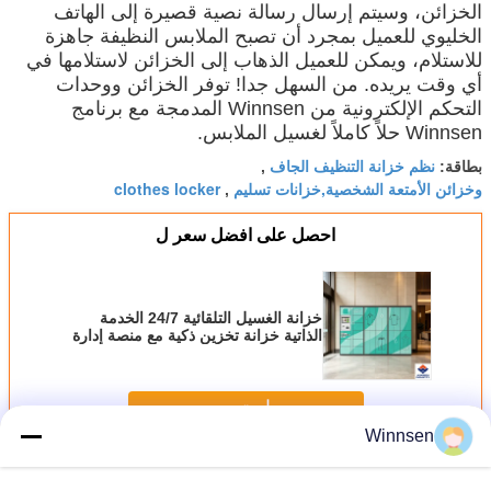
الخزائن، وسيتم إرسال رسالة نصية قصيرة إلى الهاتف
الخليوي للعميل بمجرد أن تصبح الملابس النظيفة جاهزة
للاستلام، ويمكن للعميل الذهاب إلى الخزائن لاستلامها في
أي وقت يريده. من السهل جدا! توفر الخزائن ووحدات
التحكم الإلكترونية من Winnsen المدمجة مع برنامج
Winnsen حلاً كاملاً لغسيل الملابس.
نظم خزانة التنظيف الجاف
بطاقة:
,
وخزائن الأمتعة الشخصية,خزانات تسليم
clothes locker
,
احصل على افضل سعر ل
خزانة الغسيل التلقائية 24/7 الخدمة
الذاتية خزانة تخزين ذكية مع منصة إدارة
عن بعد لمنتجع الرياضة الفندق
استمر
Winnsen
الغسيل الخزانة
أكثر