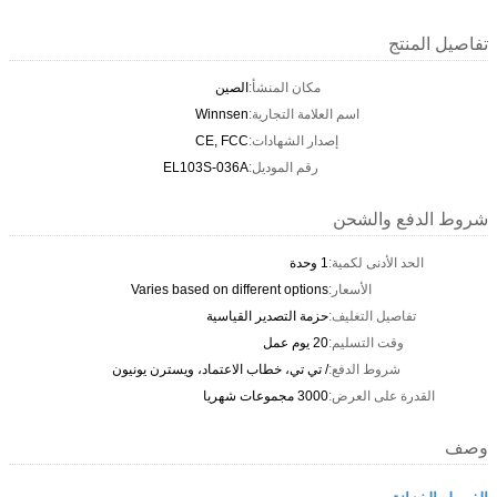
تفاصيل المنتج
مكان المنشأ:
الصين
اسم العلامة التجارية:
Winnsen
إصدار الشهادات:
CE, FCC
رقم الموديل:
EL103S-036A
شروط الدفع والشحن
الحد الأدنى لكمية:
1 وحدة
الأسعار:
Varies based on different options
تفاصيل التغليف:
حزمة التصدير القياسية
وقت التسليم:
20 يوم عمل
شروط الدفع:
/ تي تي، خطاب الاعتماد، ويسترن يونيون
القدرة على العرض:
3000 مجموعات شهريا
وصف
الغسيل الخزانة