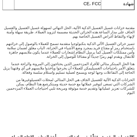
شهادة
CE، FCC
مقدمة خزانات غسيل الغسيل الذكية الآلية، الحل النهائي لسهولة غسيل الغسيل والغسيل
الجاف على مدار الساعة.هذه الخزائن الحديثة مصممة لتزويد العملاء، طريقة سهلة وآمنة
لإنهاء والتقاط أغراض الغسيل الخاصة بهم.
تتميز خزائن الغسيل الآلي الذكية بتكنولوجيا متقدمة تسمح للعملاء بالوصول إلى خزائنهم
باستخدام رمز أو مفتاح فريد.بمجرد وضع الأشياء في الخزانة، الباب مغلق لضمان سلامة
وأمن ممتلكات العميل.كما يرسل النظام إشعارات للعملاء عندما يكون ملابسهم جاهزة
للانتقال ويقدم لهم رمزًا جديدًا أو مفتاحًا للوصول إلى الخزانة.
هذا الحل المبتكر مثالي للأفراد المزدحمين الذين يحتاجون إلى المرونة والراحة عندما
يتعلق الأمر باحتياجات الغسيليمكن للعملاء أن يخرجوا ويأخذوا ملابسهم في أي وقتهذا يزيل
الحاجة إلى التفاعلات وجها لوجه ويسمح لعملية تسليم واستلام سلسة وفعالة.
الخزانات الذكية الآلية للغسيل الجاف هي الحل المثالي لمحلات الغسيلوغيرها من
الشركات التي تسعى لتوفير عملائها مع خدمة حديثة ومبتكرةمع هذا النظام، يمكن
للشركات تعزيز عملياتها وتقديم خدمة موثوقة ومريحة تلبي احتياجات العملاء المزدحمين
اليوم.