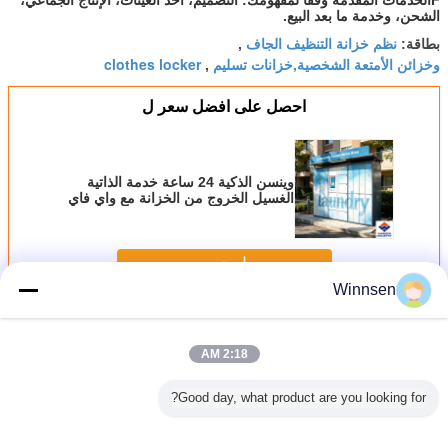
F
الخدمات المقدمة وفقاً لمفهومك: التصميم، أخذ العينات، الإنتاج الجماعي،
الشحن، وخدمة ما بعد البيع.
نظم خزانة التنظيف الجاف
بطاقة:
,
وخزائن الأمتعة الشخصية,خزانات تسليم
clothes locker
,
احصل على افضل سعر ل
وينسن الذكية 24 ساعة خدمة الذاتية
الغسيل الخروج من الخزانة مع واي فاي
في الوقت الحقيقي تنبيهات الرسائل
القصيرة منصة التحكم عن بعد
استمر
Winnsen
الغسيل الخزانة
أكثر
2:18 AM
Good day, what product are you looking for?
د اللغة
خزانة ملابس ذكية
حذاء خارجي ذكي 15
خزانة غسيل ذكية
الخزانة
ة نظم خزانة
مخصصة ، خزانة
"خزانة نظافة جافة
بدون تلامس