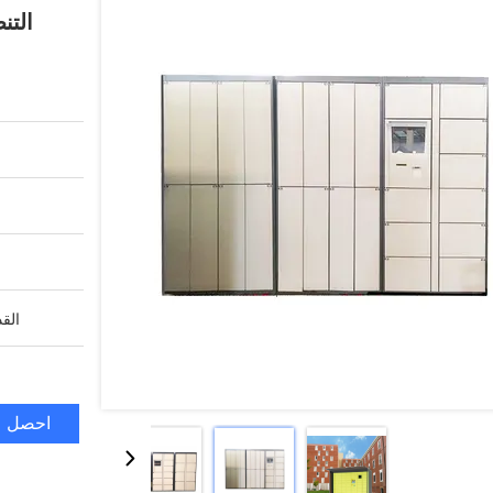
التن
القد
احصل ع