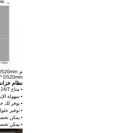
م: L432 * H296 * D520mm
2 * D520mm
نظام خزانة
• متاح 24/7
• سهولة الإن
• يوفر لك خ
• توفير حلول
• يمكن تخصي
• يمكن تخص