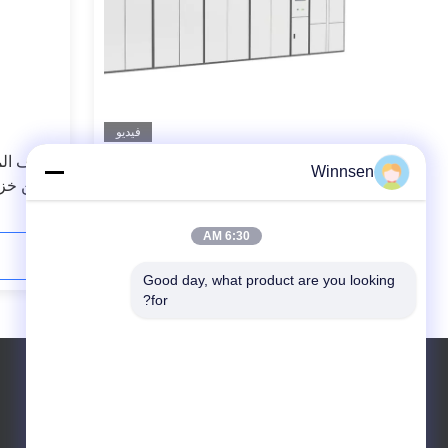
فيديو
فيديو
ة
رسائل SMS على الانترنت الغسيل خزانة
تجفيف ال
Winnsen
الملابس الذكية عن بعد غسل الملابس مع
تخزين خزا
شاشة تعمل باللمس
شبكة
6:30 AM
اتصل الآن
Good day, what product are you looking 
for?