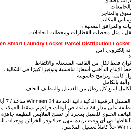
رات وفنادق
والجامعات
تسوق والمتاجر
ومباني المكاتب
ات والمرافق الصحية ،
لنقل ، مثل محطات القطارات ومحطات الحافلات
ية؟
نة إلكتروني آمن
وانٍ فقط لكلٍ من القائمة المنسدلة والالتقاط
ط الإنتاج الداخلي أسعارًا تنافسية وتوفيرًا كبيرًا في التكاليف
ول كاملة وبرامج حاسوبية
لية بالكامل
الكامل لتتبع كل رطل من الغسيل والتنظيف الجاف
تتيح خز
الملابس النظيفة على مدار 24 ساعة في أوقات فراغهم.يس
لى الهاتف الخلوي للعميل بمجرد أن تصبح الملابس النظيفة جاهزة 