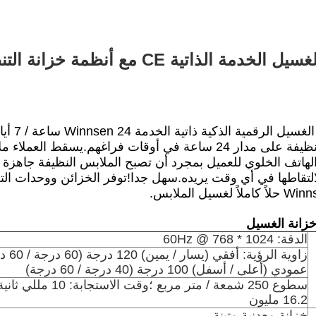
خزائن الغسيل الخدمة الذاتية CE 
تتيح خز
الملابس النظيفة على مدار 24 ساعة في أوقات فراغهم.يس
لى الهاتف الخلوي للعميل بمجرد أن تصبح الملابس النظيفة جاهزة 
زانة الغسيل
الدقة: 1024 * 768 @ 60Hz
زاوية الرؤية: أفق
عمودي (أعلى / أسفل) 100 درجة (40 درجة / 60 درجة)
سطوع 250 شمعة / متر مربع ؛وقت الاستج
16.2 مليون
خزانة معدنية متينة