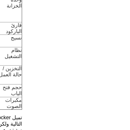
الخزانة
قارئ
الباركود
نسيج
نظام
التشغيل
التخزين /
حالة العمل
حجم فتح
الباب
مكبرات
الصوت
التالية ول