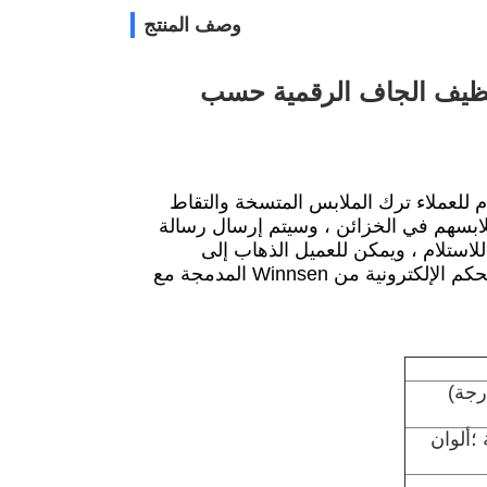
وصف المنتج
مع أنظمة خزانة التنظيف الجاف الرقمية حسب
انة الغسيل الرقمية الذكية ذاتية الخدمة Winnsen 24 ساعة / 7 أيام للعملاء ترك الملابس المتسخة والتقاط
قط العملاء ملابسهم في الخزائن ، وسيتم إرسال رسالة
للاستلام ، ويمكن للعميل الذهاب إلى
الخزانات لالتقاطها في أي وقت يريده.سهل جدا!توفر الخزائن ووحدات التحكم الإلكترونية من Winnsen المدمجة مع
ي (يسار / يمين) 120 درجة (60 درجة / 60 درجة)
ابة: 10 مللي ثانية ؛ألوان