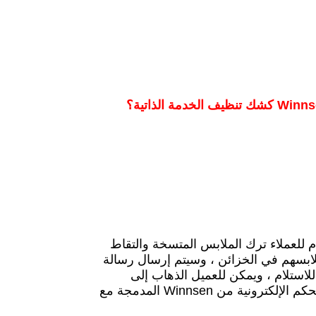
انة الغسيل الرقمية الذكية ذاتية الخدمة Winnsen 24 ساعة / 7 أيام للعملاء ترك الملابس المتسخة والتقاط
قط العملاء ملابسهم في الخزائن ، وسيتم إرسال رسالة
للاستلام ، ويمكن للعميل الذهاب إلى
الخزانات لالتقاطها في أي وقت يريده.سهل جدا!توفر الخزائن ووحدات التحكم الإلكترونية من Winnsen المدمجة مع