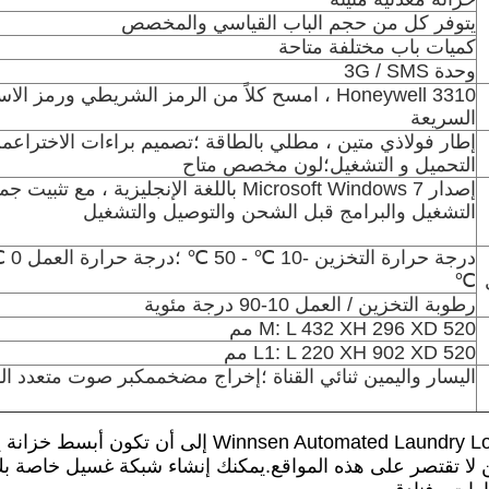
يتوفر كل من حجم الباب القياسي والمخصص
كميات باب مختلفة متاحة
وحدة 3G / SMS
Honeywell 3310 ، امسح كلاً من الرمز الشريطي ورمز الا
السريعة
إطار فولاذي متين ، مطلي بالطاقة ؛تصميم براءات الاختراع
التحميل و التشغيل؛لون مخصص متاح
إصدار Microsoft Windows 7 باللغة الإنجليزية ، مع تث
التشغيل والبرامج قبل الشحن والتوصيل والتشغيل
℃
رطوبة التخزين / العمل 10-90 درجة مئوية
M: L 432 XH 296 XD 520 مم
L1: L 220 XH 902 XD 520 مم
اليسار واليمين ثنائي القناة ؛إخراج مضخممكبر صوت متعدد ا
تميل Winnsen Automated Laundry Locker إلى 
كن لا تقتصر على هذه المواقع.يمكنك إنشاء شبكة غسيل خاصة 