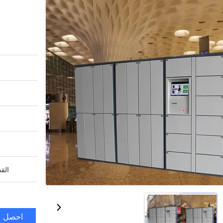
القد
احصل ع