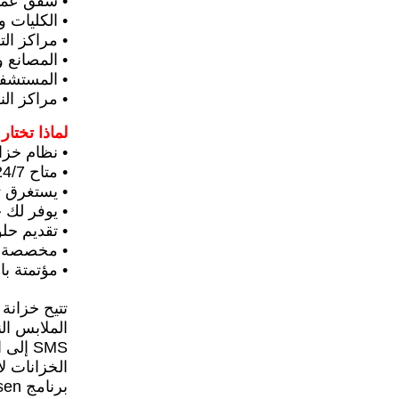
• شقق عما
• الكليات 
• مراكز ال
• المصانع 
• المستشفي
• مراكز ا
لماذا تختار Winnsen Smart Laundry Locker Parcel Distribution Locker كشك تنظيف الخدمة الذات
• نظام خزا
• متاح 24/7
• يستغرق ث
• يوفر لك خ
• تقديم حل
• مخصصة وآ
• مؤتمتة ب
SMS إ
برنامج Winnsen حلاً كاملاً لغسيل الملابس.