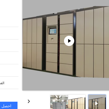
القد
احصل ع