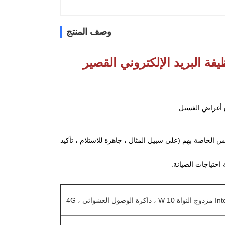
وصف المنتج
فة البريد الإلكتروني القصير
 أغراض الغسيل.
الخاصة بهم (على سبيل المثال ، جاهزة للاستلام ، تأكيد
احتياجات الصيانة.
وحدة المعالجة المركزية Intel Celeron J3355 ، 2.0 ~ 2.5 GHz ، SoC مزدوج النواة 10 W ، ذاكرة الوصول العشوائي 4G ،