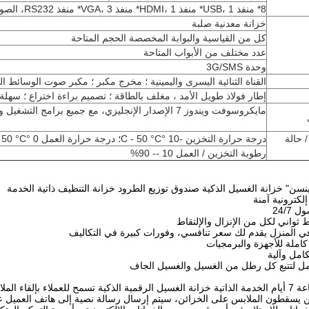
8* منفذ USB، 1* منفذ HDMI، 1* منفذ VGA، 3* منفذ RS232، الصوت
خزانة معدنية صلبة
كل من القياسية والبوابة المخصصة الحجم المتاحة
عدد مختلف من الأبواب المتاحة
وحدة 3G/SMS
القناة الثنائية اليسرى واليمينية ؛ مخرج مكبر ؛ مكبر صوت الوسائط ال
إطار فولاذ طويل الأمد ، مغلف بالطاقة ؛ تصميم براءة اختراع ؛ سهلة
مايكروسوفت ويندوز 7 الإصدار الإنجليزي، مع جميع برامج التشغيل والبرمجيات المثبتة قبل الشحن، plug&play
/ حالة
درجة حرارة التخزين -10 °C - 50 °C؛ درجة حرارة العمل 0 °C - 50 °C
رطوبة التخزين / العمل 10 -- 90%
وينسن" خزانة الغسيل الذكية صندوق توزيع الطرود خزانة التنظيف ذاتية الخدمة
لكترونية آمنة
 24/7
ثواني لكل من الإنزال والإلتقاط
في المنزل يقدم لك سعر تنافسي، وفورات كبيرة في التكاليف
كاملة للأجهزة والبرمجيات
امل وآلية
كامل لتتبع كل رطل من الغسيل والغسيل الجاف
ن يسقطون الملابس على الخزائن، سيتم إرسال رسالة نصية إلى هاتف العميل عند