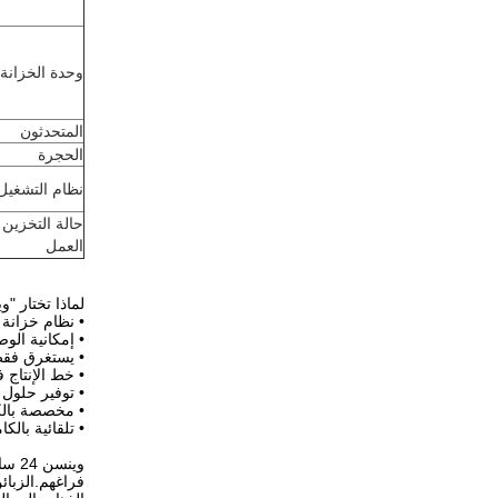
وحدة الخزانة
المتحدثون
الحجرة
نظام التشغيل
حالة التخزين 
العمل
لماذا تختار "
• نظام خزانة إ
• إمكانية الوصول
• يستغرق فقط 
• خط الإنتاج 
• توفير حلول 
• مخصصة بالك
• تلقائية بال
فراغهم.الزبائ