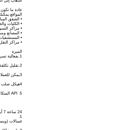
الذهاب إلى ال
المواقع.يمكن
• الشقق المبا
• الكليات وال
• مراكز التسو
• المصانع ومب
• المستشفيات
• مراكز النق
الميزة
1.بفعالية تسريع " تسليم آخر ميل "
2.تقليل تكلفة العمل بالنسبة لك.
3يمكن للعملاء التقاط ملابسهم أو الطرود في أي وقت
4هيكل صلب ونظام مستقر لضمان أمن الطرود
5. API المتكاملة بسهولة
24 ساعة 7 أيام الخدمة الذاتية خزانة الغسيل الذكية
1.
غسالات (وينسن) تق