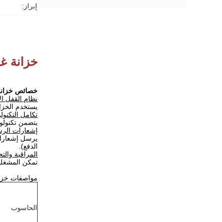
إبراز:
خزانة غس
خصائص خزانة 
نظام القفل ال
يستخدم الخزا
تكامل التكنولو
يتضمن تكنولوج
إشعارات الرسا
يرسل إشعارات 
الدفع).
المراقبة والت
تمكن المشغلين
مواصفات خزان
الحاسوب