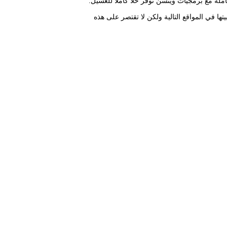
ملة مع برمجيات وينسن توفر حلًا كاملًا للغسيل.
ها. فهي مثالية ليتم تثبيتها في المواقع التالية ولكن لا تقتصر على هذه