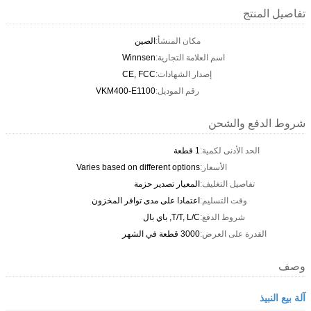
تفاصيل المنتج
مكان المنشأ:
الصين
اسم العلامة التجارية:
Winnsen
إصدار الشهادات:
CE, FCC
رقم الموديل:
VKM400-E1100
شروط الدفع والشحن
الحد الأدنى لكمية:
1 قطعة
الأسعار:
Varies based on different options
تفاصيل التغليف:
المعيار تصدير حزمة
وقت التسليم:
اعتمادا على مدى توافر المخزون
شروط الدفع:
T/T, L/C, باي بال
القدرة على العرض:
3000 قطعة في الشهر
وصف
آلة بيع النبيذ