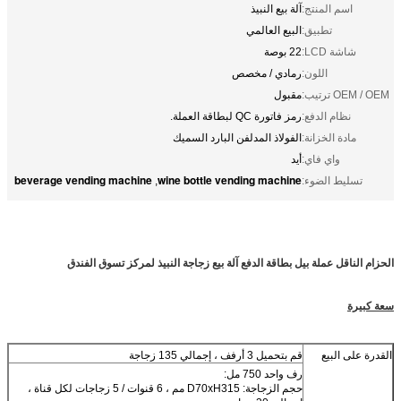
اسم المنتج:
آلة بيع النبيذ
تطبيق:
البيع العالمي
شاشة LCD:
22 بوصة
اللون:
رمادي / مخصص
OEM / OEM ترتيب:
مقبول
نظام الدفع:
رمز فاتورة QC لبطاقة العملة.
مادة الخزانة:
الفولاذ المدلفن البارد السميك
واي فاي:
أيد
beverage vending machine
wine bottle vending machine
تسليط الضوء:
,
الحزام الناقل عملة بيل بطاقة الدفع آلة بيع زجاجة النبيذ لمركز تسوق الفندق
سعة كبيرة
القدرة على البيع
قم بتحميل 3 أرفف ، إجمالي 135 زجاجة
رف واحد 750 مل:
حجم الزجاجة: D70xH315 مم ، 6 قنوات / 5 زجاجات لكل قناة ،