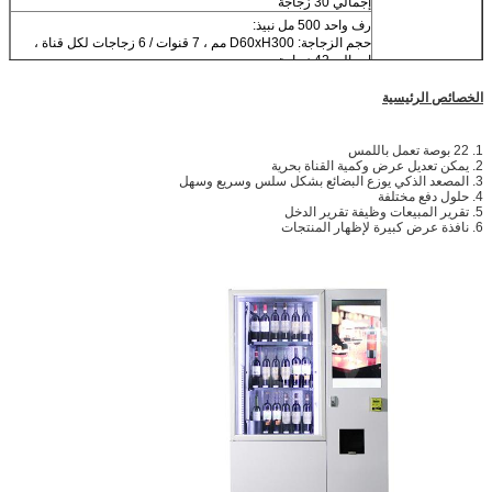
إجمالي 30 زجاجة
رف واحد 500 مل نبيذ:
حجم الزجاجة: D60xH300 مم ، 7 قنوات / 6 زجاجات لكل قناة ،
إجمالي 42 زجاجة
رف واحد 375 مل نبيذ:
الخصائص الرئيسية
حجم الزجاجة: D53xH330 مم ، 7 قنوات / 9 زجاجات لكل قناة ،
إجمالي 63 زجاجة
1. 22 بوصة تعمل باللمس
2. يمكن تعديل عرض وكمية القناة بحرية
3. المصعد الذكي يوزع البضائع بشكل سلس وسريع وسهل
4. حلول دفع مختلفة
5. تقرير المبيعات وظيفة تقرير الدخل
6. نافذة عرض كبيرة لإظهار المنتجات