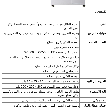
تخصيص:
لقب
الحزام الناقل عملة بيل بطاقة الدفع آلة بيع زجاجة النبيذ لمركز
تسوق الفندق
خيارات البرامج
وظيفة التقرير ، ونظام التحكم عن بعد ، وخلفية إدارة المخزون وما
إلى ذلك
الصلب الجسم
المصعد الذكي يخرج البضائع
تصميم مخصص مقبول
الحجم الكلي: W1500 x D1050 x H1917 mm
خزانة مواد فولاذية عالية الجودة ، تشطيبات طلاء واقية للبيئة
بألوان مختلفة
هيكل محكم مع قفل للمكونات الداخلية
باب زجاجي كبير لعرض البضائع
المصعد الذكي يخرج البضائع
القدرة على البيع
دقيقة.بيع حجم عبوة المنتجات: 25 × 25 × 25 ملم
الأعلى.بيع حجم عبوة المنتجات: 200 × 200 × 200 ملم
آلية الاستغناء
لفائف الربيع ، الناقل ، الرف المعلق متوفرة ، عرض القناة وكميتها
يمكن تعديلها بحرية
مصعد ذكي
المصعد الذكي يوزع البضائع بسلاسة وسرعة وسهولة
حماية انقطاع التيار
وظيفة حماية انقطاع التيار الكهربائي ، مع وظيفة الذاكرة