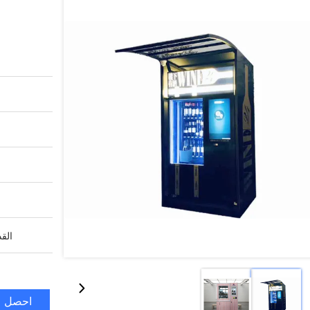
القد
احصل ع