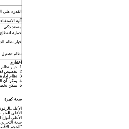
القدرة على الب
آلية الاستغناء
مصعد ذكي
حماية انقطاع ا
خيار نظام الد
نظام تشغيل
اختياري
1. خيار نظام التسليم: لفائف الربيع ، الناقل ، الرف المعلق
2. تخصيص لغة مختلفة على واجهة المستخدم
3. نظام إدارة التحكم عن بعد
4. يمكن أن العرف نظام المبرد
5. يمكن تخصيص نظام التدفئة
سعة كبيرة
الأعلى.الرفوف
الأعلى.القنوات:
الأعلى.أنواع البي
سعة التخزين: حوالي 500
"الحجم الأقصى لأ