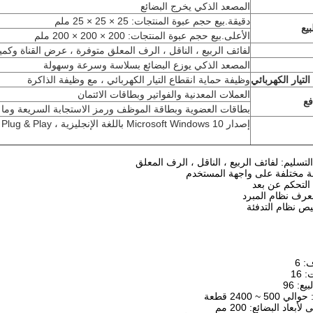
المصعد الذكي يخرج البضائع
دقيقة.بيع حجم عبوة المنتجات: 25 × 25 × 25 ملم
يع
الأعلى.بيع حجم عبوة المنتجات: 200 × 200 × 200 ملم
لفائف الربيع ، الناقل ، الرف المعلق متوفرة ، عرض القناة وكميت
المصعد الذكي يوزع البضائع بسلاسة وسرعة وسهولة
لتيار الكهربائي
وظيفة حماية انقطاع التيار الكهربائي ، مع وظيفة الذاكرة
العملات المعدنية والفواتير وبطاقات الائتمان
فع
بطاقات العضوية وبطاقة الموظف ورمز الاستجابة السريعة وما 
إصدار Microsoft Windows 10 باللغة الإنجليزية ، Plug & Play (التوصيل والتشغيل)
: 6
 16
ع: 96
 ~ 2400 قطعة
بعاد البضائع: 200 مم