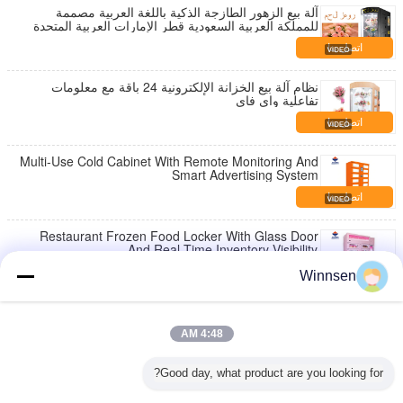
آلة بيع الزهور الطازجة الذكية باللغة العربية مصممة
للمملكة العربية السعودية قطر الإمارات العربية المتحدة
اتصل بنا
نظام آلة بيع الخزانة الإلكترونية 24 باقة مع معلومات
تفاعلية واي فاي
اتصل بنا
Multi-Use Cold Cabinet With Remote Monitoring And
Smart Advertising System
اتصل بنا
Restaurant Frozen Food Locker With Glass Door
And Real-Time Inventory Visibility
اتصل بنا
Winnsen
Pharma And Flower Refrigerated Locker With Real
Time Alerts And Double Glass Window
4:48 AM
اتصل بنا
Good day, what product are you looking for?
آلة بيع البيض الذكية مع نظام التحكم في درجة الحرارة مع
نافذة زجاج مزدوجة