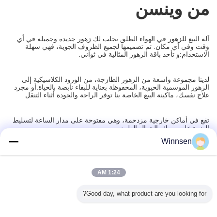
من وينسن
آلة البيع للزهور في الهواء الطلق تجلب لك زهور جديدة وجميلة في أي
وقت وفي أي مكان. تم تصميمها لجميع الظروف الجوية، فهي سهلة
الاستخدام:و تأخذ باقة الزهور المثالية في ثواني.
لدينا مجموعة واسعة من الزهور الطازجة، من الورود الكلاسيكية إلى
الزهور الموسمية الحيوية، المحفوظة بعناية للبقاء نابضة بالحياة.أو مجرد
علاج نفسك، ماكينة البيع الخاصة بنا توفر الراحة والجودة أثناء التنقل
تقع في أماكن خارجية مزدحمة، وهي مفتوحة على مدار الساعة لتسليط
الضوء على يومك بالجمال الطبيعي.
Winnsen
المنتجات الموصى بها
1:24 AM
Good day, what product are you looking for?
ئة التلقائي
Winnsen Cold
خزانات تخزين غرفة
وينسن اليابان مصعد
مبرد 
باقة الزهور
Fresh Smart
الغسيل Winnsen
آلات البيع الآلي آلات
n Smart