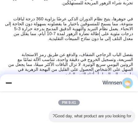
تجربة شراء الزهور المريحة للمستهلكين.
في جوهرها، يتيح نظام الدوران الذكي عرضًا بزاوية 360 درجة لباقات
متنوعة، مما يسمح للمتسوقين باختيار ما يفضلونه بسهولة دون الحاجة إلى
الانحناء. يعمل نظام التبريد والتهوية الدقيق المدمج بدرجة حرارة 3-5
درجات مئوية على إطالة نضارة الزهور لمدة 7-10 أيام، مما يقلل من
معدل التلف إلى ما دون نماذج المبيعات التقليدية.
بفضل الباب الزجاجي الشفاف، والدفع عن طريق رمز الاستجابة
السريعة، وتسجيل الخروج في دقيقة واحدة، تتناسب الآلة تمامًا مع
الروتين اليومي سريع الوتيرة. لا تزال الباقات الأكثر مبيعًا، مما يجعل من
السهل على الأشخاص الحصول على القليل من البهجة الزهرية في
طريقهم إلى العمل أو أثناء التنزه العادي.
Winnsen
المنتجات الموصى بها
9:41 PM
Good day, what product are you looking for?
Winnsen 19 بوصة
آلة بيع الزهور
آلة بيع الزهور
وينسن OEM عربي
خزانات تخ
آلة بيع الزهور LCD
الطازجة الذكية
المبردة مع دعم
UI آلة بيع الزهور
ا
 سحابة عن
Winnsen 24 فتحة
متعددة اللغات و
الذكية مع نظام تبريد