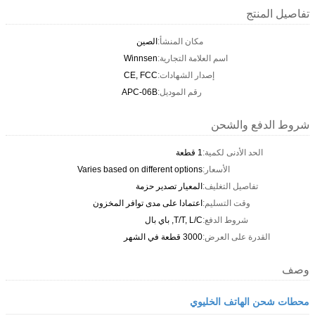
لمنتج
مكان المنشأ:
الصين
اسم العلامة التجارية:
Winnsen
إصدار الشهادات:
CE, FCC
رقم الموديل:
APC-06B
دفع والشحن
الحد الأدنى لكمية:
1 قطعة
الأسعار:
Varies based on different options
تفاصيل التغليف:
المعيار تصدير حزمة
وقت التسليم:
اعتمادا على مدى توافر المخزون
شروط الدفع:
T/T, L/C, باي بال
القدرة على العرض:
3000 قطعة في الشهر
ن الهاتف الخليوي