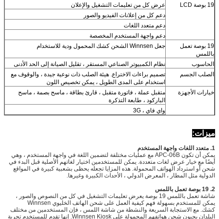
عرض كل من تعليمات التشغيل والإعلان
دعم كل من إعلانات الفيديو والصور
دعم متعدد اللغات
دعم واجهة المستخدم المخصصة
تعمل
جعل Winnsen الشحن كشك المحمول ودية للاستخدام
نظام الكمبيوتر الصناعي المستقر ، تقليل الصيانة إلى الحد الأدنى
جسم
تصميم براءات الاختراع.
هيئة الصلب ذات نوعية جيدة ، والوقوف مع
استخدام على المدى الطويل ، يمكن تخصيص اللون
جهزة
متقبل عملة ، فاتورة متقبل ، قارئ بطاقة ، ماسح بصمة ، ماسح
الباركود ، طابعة التذكرة
واي فاي ، 3G
إذا لم يتم تضمين الجزء الذي تريد إضافته أعلاه ، فيرجى طرح
السؤال.
ئية
100-240 فولت ، 50/60 هيرتز
يمكن أن تكون APC-06B مع عمليات مختلفة لتضمين اللغة في واجهة المستخدم ، وهي
ة
0 ~ 50 ℃
يار عرض لغات متعددة.
يمكن للمستخدمين اختيار لغاتهم الأصلية قبل البدء في
رداد الهواتف المحمولة.
هذه المزايا تجعله يحظى بشعبية كبيرة في المواقع
CE ، FCC
 المطار ، المعرض الدولي ، الأحداث الكبيرة وغيرها.
شاشة تعمل باللمس 19 بوصة يعرض تعليمات التشغيل في كل من النصوص والصور ،
دم بسهولة فهم كيفية العمل على شحن الهاتف الخليوي Winnsen
لاستجابة السريعة والنشطة من شاشة اللمس ، فإن المستخدمين من مختلف
 شحن هواتفهم المحمولة على Winnsen Kiosk.
إنها تقدم للمستخدم تجربة