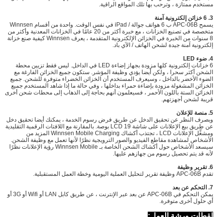
زة ، وترحب بها تلك المواقع الراقية.
واحدة من أقسام Winnsen
متخصصة في تصنيع الخزانات ، مع خبرة أكثر من 20 عامًا في الخزانات المعدنية وأكثر من
8 سنوات من الخبرة في الخزائن الإلكترونية المتقدمة ، يعرف Winnsen كيفية صنع خزانة
منة جيدة لشحن الهاتف / الآي باد.
ليس فقط تزيين محطة
 سحرا ، ولكن أيضا يؤدي وظيفة المؤشر.
ستكون جميع الخزائن الفارغة مع
ضر بالداخل ، وسيعرف المستخدم أن الخزائن الخضراء متوفرة للشحن.
جميع
مشغولة مزودة بإضاءة حمراء بداخلها ، وفي حالة ما إذا شاهد المستخدم جميع
ستة باللون الأحمر ، فسيعلمون أنهم بحاجة إلى الذهاب إلى محطات شحن أخرى
 أجهزتهم.
ظر عن تحقيق الدخل عن طريق فرض رسوم الخدمة ، يمكنك أيضا تحقيق دخل
إعلانات على شاشة LCD 19 بوصة.
بالمقارنة مع اللافتات الرقمية التقليدية
ومشغِّل الإعلانات LCD ، تجتذب أكشاك Winnsen Mobile Charging المزيد من
شاهدة مقاطع الفيديو والصور الترويجية نظرًا لأنها تعمل مع وظيفة الشحن.
سيسعد الأشخاص حول أكشاك الشحن الخاصة بـ Winnsen Mobile رؤية الإعلانات نظرًا
م تحصيل رسوم من جهازهم عليها.
يمكن التحكم في APC-06B عن بعد عبر الإنترنت ، عن طريق كابل LAN أو Wifi أو 3G أو
رى متوفرة.
رشة العمل: