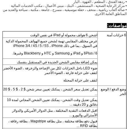
ق ، المطعم ، القهوة ، البار
اية الصحية ، المستشفى ، البنك ، مبنى الأعمال ، مكتب الخدمات المالية
ب رياضية ، متحف ، حفلة موسيقية ، مسرح ، جامعة ، مكتبة ، سياحة والعديد من
امة الأخرى.
:
اشحن 6 هواتف محمولة أو iPad في نفس الوقت
عرض مختلف المقابس تهمة لشحن جميع الهواتف المحمولة الذكية
في السوق ، بما في ذلك iPhone 3/4 / 4S / 5 / 5S ، iPhone
6 / 6Plus و iPad و Samsung و HTC و Blackberry وغيرها.
يمكن إضافة مقابس الشحن الجديدة في المستقبل بنفسك
ضوء LED داخل الخزانات لكل من الإضاءة والزخرفة ، الضوء الأخضر
لتقف على خزانة فارغة ، الضوء الأحمر
لتقف على خزانة المحتلة
/ الوضع
يمكن تعديل سعر الشحن ، يمكنك تعيين سعر شحن $ 2 ، $ 5 ، $ 20
...
يمكن تعديل وقت الشحن ، يمكنك تعيين الشحن المجاني لمدة 10
دقائق و 20 دقيقة ...
اقبل الدفعات النقدية المختلفة ، مثل الدولار الأمريكي والدولار
الأسترالي واليورو ...
قبول دفع بطاقة مختلفة ، مثل بطاقة Magstripe ، بطاقة رقاقة ،
بطاقة RFID ...