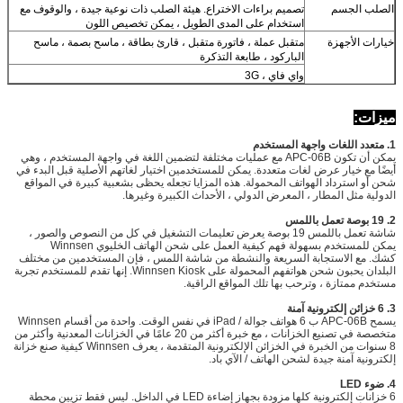
الصلب الجسم
تصميم براءات الاختراع.
هيئة الصلب ذات نوعية جيدة ، والوقوف مع
استخدام على المدى الطويل ، يمكن تخصيص اللون
خيارات الأجهزة
متقبل عملة ، فاتورة متقبل ، قارئ بطاقة ، ماسح بصمة ، ماسح
الباركود ، طابعة التذكرة
واي فاي ، 3G
إذا لم يتم تضمين الجزء الذي تريد إضافته أعلاه ، فيرجى طرح
السؤال.
ميزات:
طاقة كهربائية
100-240 فولت ، 50/60 هيرتز
شغالة
1. متعدد اللغات واجهة المستخدم
يمكن أن تكون APC-06B مع عمليات مختلفة لتضمين اللغة في واجهة المستخدم ، وهي
درجة حرارة
0 ~ 50 ℃
أيضًا مع خيار عرض لغات متعددة.
يمكن للمستخدمين اختيار لغاتهم الأصلية قبل البدء في
التشغيل
شحن أو استرداد الهواتف المحمولة.
هذه المزايا تجعله يحظى بشعبية كبيرة في المواقع
شهادة
CE ، FCC
الدولية مثل المطار ، المعرض الدولي ، الأحداث الكبيرة وغيرها.
2. 19 بوصة تعمل باللمس
شاشة تعمل باللمس 19 بوصة يعرض تعليمات التشغيل في كل من النصوص والصور ،
يمكن للمستخدم بسهولة فهم كيفية العمل على شحن الهاتف الخليوي Winnsen
كشك.
مع الاستجابة السريعة والنشطة من شاشة اللمس ، فإن المستخدمين من مختلف
البلدان يحبون شحن هواتفهم المحمولة على Winnsen Kiosk.
إنها تقدم للمستخدم تجربة
مستخدم ممتازة ، وترحب بها تلك المواقع الراقية.
3. 6 خزائن إلكترونية آمنة
يسمح APC-06B ب 6 هواتف جوالة / iPad في نفس الوقت.
واحدة من أقسام Winnsen
متخصصة في تصنيع الخزانات ، مع خبرة أكثر من 20 عامًا في الخزانات المعدنية وأكثر من
8 سنوات من الخبرة في الخزائن الإلكترونية المتقدمة ، يعرف Winnsen كيفية صنع خزانة
إلكترونية آمنة جيدة لشحن الهاتف / الآي باد.
4. ضوء LED
6 خزانات إلكترونية كلها مزودة بجهاز إضاءة LED في الداخل.
ليس فقط تزيين محطة