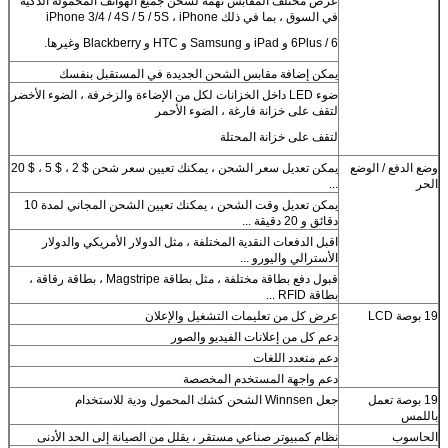
عرض مختلف المقابس تهمة لشحن جميع الهواتف المحمولة الذكية
في السوق ، بما في ذلك iPhone 3/4 / 4S / 5 / 5S ، iPhone
6 / 6Plus و iPad و Samsung و HTC و Blackberry وغيرها.
يمكن إضافة مقابس الشحن الجديدة في المستقبل بنفسك
ضوء LED داخل الخزانات لكل من الإضاءة والزخرفة ، الضوء الأخضر
لتقف على خزانة فارغة ، الضوء الأحمر
لتقف على خزانة المحتلة
وضع الدفع / الوضع
يمكن تعديل سعر الشحن ، يمكنك تعيين سعر شحن $ 2 ، $ 5 ، $ 20
الحر
...
يمكن تعديل وقت الشحن ، يمكنك تعيين الشحن المجاني لمدة 10
دقائق و 20 دقيقة ...
اقبل الدفعات النقدية المختلفة ، مثل الدولار الأمريكي والدولار
الأسترالي واليورو ...
قبول دفع بطاقة مختلفة ، مثل بطاقة Magstripe ، بطاقة رقاقة ،
بطاقة RFID ...
19 بوصة LCD
عرض كل من تعليمات التشغيل والإعلان
دعم كل من إعلانات الفيديو والصور
دعم متعدد اللغات
دعم واجهة المستخدم المخصصة
19 بوصة تعمل
جعل Winnsen الشحن كشك المحمول ودية للاستخدام
باللمس
الحاسوب
نظام كمبيوتر صناعي مستقر ، يقلل من الصيانة إلى الحد الأدنى