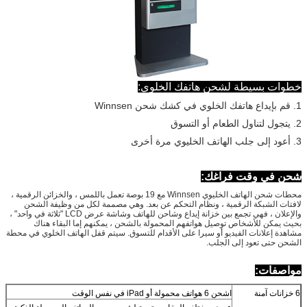
خطوات بسيطة لشحن هاتفك الخلوي:
1. قم بإيداع هاتفك الخلوي في كشك شحن Winnsen
2. يتجول لتناول الطعام أو التسوق
3. أعود إلى جلب الهاتف الخليوي مرة أخرى
شحن في وقت فراغك:
محطات شحن الهاتف الخليوي Winnsen مع
19 بوصة تعمل باللمس ،
والخزائن
الرقمية ،
لافتات الشبكة الرقمية ، ونظام التحكم عن بعد.
وهي مصممة
لكل من وظيفة الشحن
والإعلان ، فهي تجمع بين خزانة إيداع وشاحن للهاتف وشاشة عرض LCD "ثلاثة في واحد" ،
بحيث يمكن للأشخاص توصيل هواتفهم المحمولة بالشحن ، يمكنهم إما البقاء هناك
مشاهدة إعلانات الفيديو أو سيرا على الأقدام للتسوق.
سيتم قفل الهاتف الخلوي في محطة
الشحن حتى تعود إلى الجلب.
مواصفات:
6 خزانات آمنة
اشحن 6 هواتف محمولة أو iPad في نفس الوقت