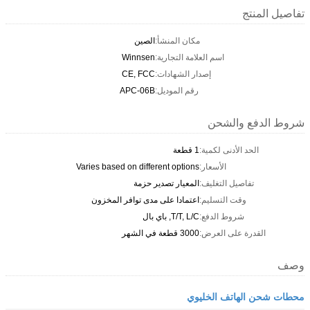
تفاصيل المنتج
مكان المنشأ:
الصين
اسم العلامة التجارية:
Winnsen
إصدار الشهادات:
CE, FCC
رقم الموديل:
APC-06B
شروط الدفع والشحن
الحد الأدنى لكمية:
1 قطعة
الأسعار:
Varies based on different options
تفاصيل التغليف:
المعيار تصدير حزمة
وقت التسليم:
اعتمادا على مدى توافر المخزون
شروط الدفع:
T/T, L/C, باي بال
القدرة على العرض:
3000 قطعة في الشهر
وصف
محطات شحن الهاتف الخليوي