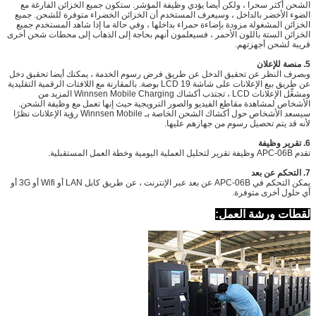
الشحن أكثر سحرا ، ولكن أيضا يؤدي وظيفة المؤشر.
ستكون جميع الخزائن الفارغة مع
الضوء الأخضر بالداخل ، وسيعرف المستخدم أن الخزائن الخضراء متوفرة للشحن.
جميع
الخزائن المشغولة مزودة بإضاءة حمراء بداخلها ، وفي حالة ما إذا شاهد المستخدم جميع
الخزائن الستة باللون الأحمر ، فسيعلمون أنهم بحاجة إلى الذهاب إلى محطات شحن أخرى
قريبة لشحن أجهزتهم.
5. منصة للإعلان
وبصرف النظر عن تحقيق الدخل عن طريق فرض رسوم الخدمة ، يمكنك أيضا تحقيق دخل
عن طريق بيع الإعلانات على شاشة LCD 19 بوصة.
بالمقارنة مع اللافتات الرقمية التقليدية
ومشغِّل الإعلانات LCD ، تجتذب أكشاك Winnsen Mobile Charging المزيد من
الأشخاص لمشاهدة مقاطع الفيديو والصور الترويجية حيث إنها تعمل مع وظيفة الشحن.
سيسعد الأشخاص حول أكشاك الشحن الخاصة بـ Winnsen Mobile رؤية الإعلانات نظرًا
لأنه قد يتم تحصيل رسوم من جهازهم عليها.
6. تقرير وظيفة
تقدم APC-06B وظيفة تقرير لتحليل العملية اليومية وخطة العمل المستقبلية.
7. التحكم عن بعد
يمكن التحكم في APC-06B عن بعد عبر الإنترنت ، عن طريق كابل LAN أو Wifi أو 3G أو
أي حلول أخرى متوفرة.
لقطات ورشة العمل: