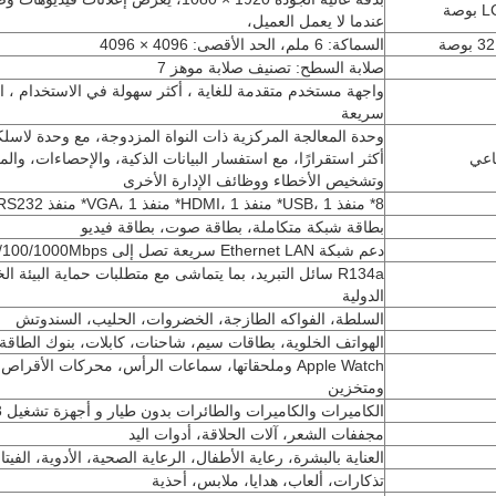
عندما لا يعمل العميل،
السماكة: 6 ملم، الحد الأقصى: 4096 × 4096
صلابة السطح: تصنيف صلابة موهز 7
واجهة مستخدم متقدمة للغاية ، أكثر سهولة في الاستخدام ، ا
سريعة
وحدة المعالجة المركزية ذات النواة المزدوجة، مع وحدة لاسلك
اعي
أكثر استقرارًا، مع استفسار البيانات الذكية، والإحصاءات، وال
وتشخيص الأخطاء ووظائف الإدارة الأخرى
8* منفذ USB، 1* منفذ HDMI، 1* منفذ VGA، 1* منفذ RS232
بطاقة شبكة متكاملة، بطاقة صوت، بطاقة فيديو
دعم شبكة Ethernet LAN سريعة تصل إلى 10/100/1000Mbps
R134a سائل التبريد، بما يتماشى مع متطلبات حماية البيئة ا
الدولية
السلطة، الفواكه الطازجة، الخضروات، الحليب، السندوتش
الهواتف الخلوية، بطاقات سيم، شاحنات، كابلات، بنوك الطاقة
ومتخزين
الكاميرات والكاميرات والطائرات بدون طيار و أجهزة تشغيل MP3
مجففات الشعر، آلات الحلاقة، أدوات اليد
العناية بالبشرة، رعاية الأطفال، الرعاية الصحية، الأدوية، الفيتا
تذكارات، ألعاب، هدايا، ملابس، أحذية