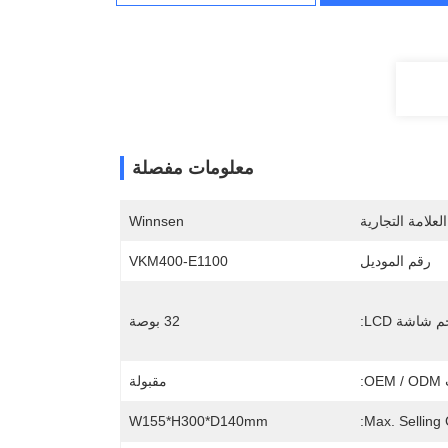
معلومات مفصلة
لعلامة التجارية
Winnsen
رقم الموديل
VKM400-E1100
 شاشة LCD:
32 بوصة
O:
مقبولة
W155*H300*D140mm
Max. Selling