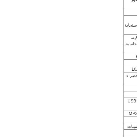
ستجابة
ية،
محاسبة،
لخضراء
Apple Watch وملحقاتها، سماعات الرأس، محركات الأقراص USB
مينات