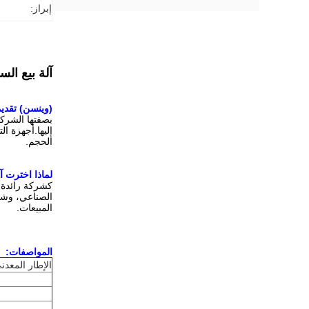
إبراز:
آلة بيع ال
(وينسن) تقديم 
بصفتها الشركة
إليها.أجهزة ا
الحجم.
لماذا اخترت آ
المبيعات.
المواصفات:
الإطار المعدن