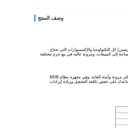
وصف المنتج
(وينسن) كل التكنولوجيا والإكسسوارات التي تحتاج
لمساحة إلى المبيعات، ومرونة عالية في بيع حزم مختلفة
كشركة رائدة في مجال الحلول ذاتية الخدمة، آلة بيع السلطة من وينسن هي آلة بيع التجزئة أكثر مرونة وآمنة للغاية. وهي مجهزة بنظام MDB
ارةالذي يساعدك على خفض تكلفة التشغيل وزيادة إيرادات
ت وصور