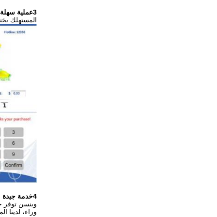
3عملية سهلة
المستهلك يختا
4خدمة جيدة
وينسن توفر خ
وراء، لدينا 