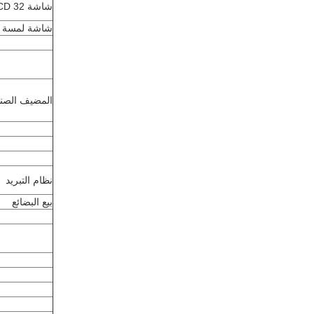
شاشة LCD 32 بوصة
شاشة لمسة 32 بوصة
المضيف الصن
نظام التبريد
بيع البضائع