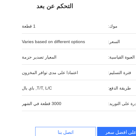
التحكم عن بعد
موك:
1 قطعة
السعر:
Varies based on different options
العبوة القياسية:
المعيار تصدير حزمة
فترة التسليم:
اعتمادا على مدى توافر المخزون
طريقة الدفع:
T/T, L/C, باي بال
رة على التوريد:
3000 قطعة في الشهر
لى أفضل سعر
اتصل بنا