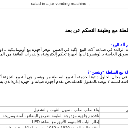
salad in a jar vending machine
, 
,
سلطة مع وظيفة التحكم عن بعد
آلة البيع:
 الرائدة في صناعة آلات البيع الآلية في الصين، توفر أجهزة بيع أوتوماتيكية لـ 
لتسويق الخاصة بـ (وينسن) لديها أجهزة تحكم إلكترونية، والقدرات الفائقة من ا
لة بيع السلطة "وينسن"؟
الصناعي، وشاشة لمسة 7 بوصة،المقبول للعملةنحن نقدم أجهزة صيانة و أجهزة إد
ي
بناء صلب صلب ، سهل التثبيت والتشغيل
نافذة زجاجية مزدوجة الطبقة لتعرض البضائع ، آمنة ومريحة
إطار الباب الألمنيوم الأنيق مع إضاءة LED
بدقة عالية الجودة 1920 × 1080، يعرض إعلانات فيديوها