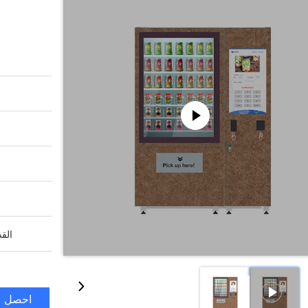
القد
احصل ع