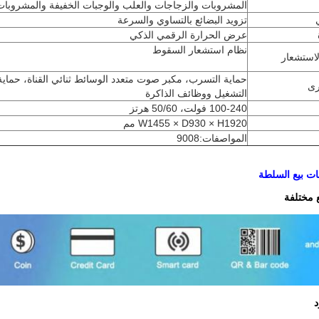
المشروبات والزجاجات والعلب والوجبات الخفيفة والمشروبات
تزويد البضائع بالتساوي والسرعة
عرض الحرارة الرقمي الذكي
نظام استشعار السقوط
لاستشعار
حماية التسرب، مكبر صوت متعدد الوسائط ثنائي القناة، حماية
رى
التشغيل ووظائف الذاكرة
100-240 فولت، 50/60 هرتز
W1455 × D930 × H1920 مم
المواصفات:9008
ت بيع السلطة