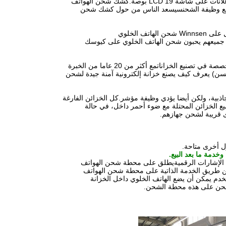
بالإضافة إلى كسب الدخل من خلال خدمة الشحن، يمكنك أيضا كسب الدخل من خلال بيع الإعلانات على شاشة LCD 19 بوصة.كشك شحن الهواتف
نه مع وظيفة الشحنسيسعد الناس من حول كشك شحن
 جميعهم يحبون شحن الهاتف الخلوي على كيوسك
أيه بي سي - 06 أ يسمح بشحن 6 هواتف نقالة في نفس الوقت واحدة من أقسام وينسن متخصصة في تصنيع الخزاناتمع أكثر من 20 عاما من الخبرة
ية المتقدمةو (وينسن) يعرف كيف يصنع خزانة إلكترونية آمنة جيدة لشحن
لا تزين محطة الشحن أكثر جاذبية، ولكن أيضا يؤدي وظيفة مؤشر.كل الخزائن الفارغة
 الخزائن المحتلة مع ضوء أحمر داخل، في حالة
خدمة ما بعد البيع.
الإشارات الرقمية
يطلق على محطة شحن الهواتف
عن طريق الخدمة الذاتية على محطة شحن الهواتف
تخدم يمكن أن يضع الهاتف الخلوي داخل الخزانة
 تشحن على هذه محطة الشحن.