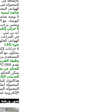
المحمولة في 
الهواتف المحم
شاشة لمسة 5 بوصات
5 بوصة شاشة لمسة يعرض تعليمات التشغيل، يمكن للمستخدم أن يفهم بسهولة كيفية تشغيل على Winnsen شحن الهاتف الخلوي
كيوسك. مع ال
وينسن.يرحب به
6 خزائن إلكترونية آمنة
الهواتف الخلوية
ضوء LED
ستكون مع الض
المستخدم يرى جميع 6 الخزائن حمراء،سيعرفون أنهم بحاجة للذهاب إل
وظيفة التقرير
تقدم APC-06A وظيفة تقرير لتحليل العمليات الشهرية وخطة الأعمال المستقبلية.
التحكم عن بع
يمكن التحكم في APC-06A عن بعد عبر الإنترنت، عن طريق كابل LAN، Wifi، 3G 
الخدمات الكا‬
هذا
البنوك الم
المحمولة أيض
المحمولة المب
الإلكترونية 
صور ورشة ا