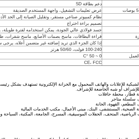
دعم بطاقة SD
عرض تعليمات التشغيل، واجهة المستخدم الصديقة
نظام كمبيوتر صناعي مستقر، وتقليل الصيانة إلى الحد الأد
تصميم براءة اختراع
جسد فولاذي عالي الجودة، يمكن استخدامه لفترة طويلة، 
ة
قراءة البطاقات، ماسح بصمات الأصابع، ماسح شفرات، طاب
إذا كان الجزء الذي تريد إضافته غير متضمن أعلاه، يرجى سؤ
100-240 فولت، 50/60 هرتز
لعمل
0 ~ 50 °C
CE، FCC
شبكية للإعلانات والهاتف المحمول مع الخزانة الإلكترونية تستهدف بشكل رئيسي
للإشراف أو شبه الخاضعة للإشراف.
 قطار، محطة حافلات
، سلسلة متاجر
 المطعم، القهوة، الحانة
ة الصحية، المستشفى، البنك، مبنى الأعمال، مكتب الخدمات المالية
ب الرياضية، المتحف، الحفلات الموسيقية، المسرح، الجامعة، المكتبة، السياحة و