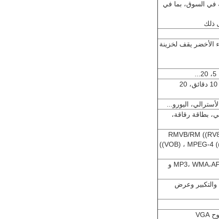
 في السوق، بما في
ضوء الأخضر يقف لخزينة
وقت الشحن يمكن تعديله، يمكنك تعيين الشحن الحر على 10 دقائق، 20
أسترالي، اليورو...
ي، بطاقة رقاقة،
RMVB/RM ((RV8/9
((VOB) ، MPEG-4 (
دعم تنسيقات الموسيقى MP3، WMA،AFE،FLAC،OGG،APE،AAC،AC3 و
JPEG. يدعم الدوران والتكبير وعرض