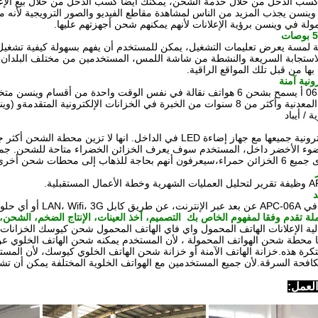
وينسن يجذب المزيد من الناس لمشاهدة مقاطع الفيديو والصور الترويجية لأ
ولة في وينسن برؤية الإعلانات لأنهم يمكنهم شحن أجهزتهم عليها.
استجابة السريعة والنشطة من شاشة اللمس، المستخدمين من مختلف البلدان
ا من قبل تلك المواقع الراقية.
في الخزانات المعدنية وأكثر من 8 سنوات من الخبرة في الخزانات الإلكترون
 / أيباد
6 خزانات إلكترونية جميعها مع جهاز إضاءة LED في الداخل. انها 
وء الأخضر داخل، المستخدم سوف يعرف الخزائن الخضراء متاحة للشحن. جميع
ى محطات شحن أخرى قريبة لشحن جهازهم.
د
أو أي حلول أخرى متاحة.
ملة تقدم وفقا لمفهوم الخاص بك  التصميم، أخذ العينات، الإنتاج الضخم، الشحن، و
الية الإعلانات الهاتف المحمول واي فاي الهاتف المحمول شحن كيوسك الخزانات 
ًا محطة شحن الهواتف المحمولة ، لأن المستخدم يمكنه شحن الهاتف الخلوي 
تكرة هذه.خزانة الهاتف الآمنة أو خزانة شحن الهاتف الخلوي كيوسك، لأن المس
لمكافحة السرقة.لأن جميع المستخدمين مع الهواتف الخلوية المختلفة يمكن أن
لعمل: