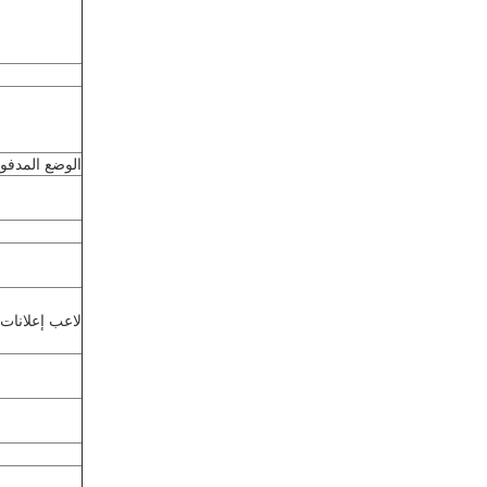
الوضع المدفو
لاعب إعلانات LCD 19 بوص