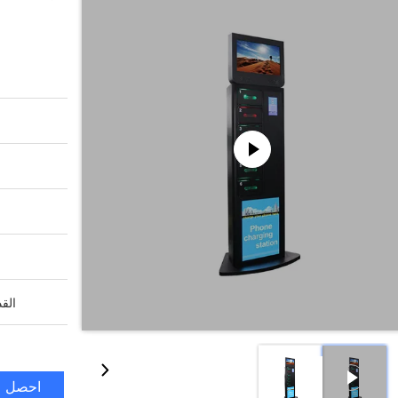
القد
احصل ع