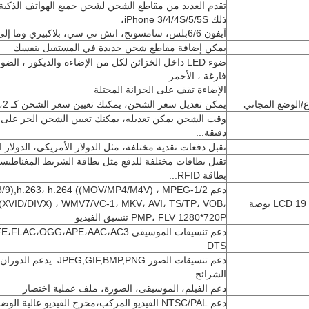
تقدم العديد من مقاطع الشحن لشحن جميع الهواتف الذكية
ذلك iPhone 3/4/4S/5/5S،
آيفون 6/6بلس، سامسونج، اتش تي سي، بلاكبيري وما إلى ذلك
يمكن إضافة مقاطع شحن جديدة في المستقبل بنفسك
ضوء LED داخل الخزائن لكل من الإضاءة والديكور ، ال
فارغة ، الأحمر
الإضاءة تقف على الخزانة المحتلة
ع/الوضع المجاني
يمكن تعديل سعر الشحن، يمكنك تعيين سعر الشحن كـ 2، 5، 20...
دقيقة...
تقبل دفعات نقدية مختلفة، مثل الدولار الأمريكي، الدولار ال
تقبل بطاقات مختلفة للدفع مثل بطاقة الشريط المغناطيس
بطاقة RFID...
دعم ),h.263، h.264 ((MOV/MP4/M4V) ، MPEG-1/2
ة
(XVID/DIVX) ، WMV7/VC-1، MKV، AVI، TS/TP، VOB،
PMP، FLV 1280*720P تنسيق الفيديو
DTS
دعم تنسيقات الصور ,GIF,BMP,PNG
الشرائح
دعم الفيلم، الموسيقى، الصورة، ملف عملية اختصار
دعم NTSC/PAL الفيديو المركب،مخرج الفيديو عالية الوضوح VGA