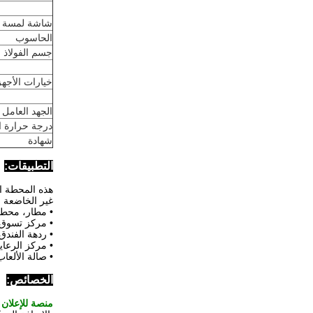
شاشة لمسة 5 بوصات
الحاسوب
جسم الفولاذ
خيارات الأجهز
الجهد العامل
درجة حرارة ا
شهادة
التطبيقات:
هذه المحطة ال
غير الخاضعة 
• مطار، محطة
• مركز تسوق
• ردهة الفندق،
• مركز الرعاي
• صالة الألعا
الخصائص:
منصة للإعلان