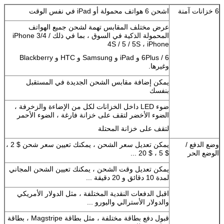
6 خزانات آمنة
اشحن 6 هواتف محمولة أو iPad في نفس الوقت
عرض مختلف المقابس تهمة لشحن جميع الهواتف
المحمولة الذكية في السوق ، بما في ذلك iPhone 3/4 /
4S / 5 / 5S ، iPhone
6 / 6Plus و iPad و Samsung و HTC و Blackberry
وغيرها.
يمكن إضافة مقابس الشحن الجديدة في المستقبل
بنفسك
ضوء LED داخل الخزانات لكل من الإضاءة والزخرفة ،
الضوء الأخضر لتقف على خزانة فارغة ، الضوء الأحمر
لتقف على خزانة المحتلة
وضع الدفع /
يمكن تعديل سعر الشحن ، يمكنك تعيين سعر شحن $ 2 ،
الوضع الحر
$ 5 ، $ 20 ...
يمكن تعديل وقت الشحن ، يمكنك تعيين الشحن المجاني
لمدة 10 دقائق و 20 دقيقة ...
اقبل الدفعات النقدية المختلفة ، مثل الدولار الأمريكي
والدولار الأسترالي واليورو ...
قبول دفع بطاقة مختلفة ، مثل بطاقة Magstripe ، بطاقة