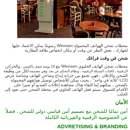
محطات شحن الهواتف المحمولة Winnsen رسومًا يمكن الاعتماد عليها
لجهازك ، بغض النظر عن وقت أو مكان انخفاض طاقة البطارية.
شحن في وقت فراغك
محطات شحن الهاتف الخليوي Winnsen مع
والخزائن
19 بوصة تعمل باللمس ،
لكل من وظيفة
الرقمية ، لافتات الشبكة الرقمية ، ونظام التحكم عن بعد. وهي مصممة
الشحن والإعلان ، فهي تجمع بين خزانة إيداع وشاحن للهاتف وشاشة عرض
LCD "ثلاثة في واحد" ، بحيث يمكن للأشخاص توصيل هواتفهم المحمولة
بالشحن ، يمكنهم إما البقاء هناك مشاهدة إعلانات الفيديو أو سيرا على
الأقدام للتسوق.
سيتم قفل الهاتف الخلوي في محطة الشحن حتى تعود إلى
الجلب.
الأمان
آمن تمامًا للشحن مع تصميم آمن قياسي دولي للشحن ، فضلاً
عن الخصوصية الرقمية والفيزيائية الكاملة
ADVRETISING & BRANDING