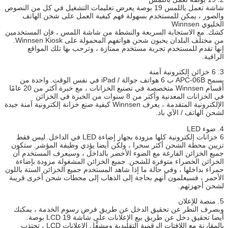
طاقة كهربائية
100-240 فولت ، 50/60 هيرتز
شاشة تعمل باللمس 19 بوصة يعرض تعليمات التشغيل في كل من النصوص
شغالة
والصور ، يمكن للمستخدم بسهولة فهم كيفية العمل على شحن الهاتف
الخليوي Winnsen
درجة حرارة
0 ~ 50 ℃
كشك.
مع الاستجابة السريعة والنشطة من شاشة اللمس ، فإن المستخدمين
التشغيل
من مختلف البلدان يحبون شحن هواتفهم المحمولة على Winnsen Kiosk.
إنها تقدم للمستخدم تجربة مستخدم ممتازة ، وترحب بها تلك المواقع
شهادة
CE ، FCC
الراقية.
3. 6 خزائن إلكترونية آمنة
يسمح APC-06B ب 6 هواتف جوالة / iPad في نفس الوقت.
واحدة من
أقسام Winnsen متخصصة في تصنيع الخزانات ، مع خبرة أكثر من 20 عامًا
في الخزانات المعدنية وأكثر من 8 سنوات من الخبرة في الخزائن
الإلكترونية المتقدمة ، يعرف Winnsen كيفية صنع خزانة إلكترونية آمنة جيدة
لشحن الهاتف / الآي باد.
4. ضوء LED
6 خزانات إلكترونية كلها مزودة بجهاز إضاءة LED في الداخل.
ليس فقط
تزيين محطة الشحن أكثر سحرا ، ولكن أيضا يؤدي وظيفة المؤشر.
ستكون
جميع الخزائن الفارغة مع الضوء الأخضر بالداخل ، وسيعرف المستخدم أن
الخزائن الخضراء متوفرة للشحن.
جميع الخزائن المشغولة مزودة بإضاءة
حمراء بداخلها ، وفي حالة ما إذا شاهد المستخدم جميع الخزائن الستة باللون
الأحمر ، فسيعلمون أنهم بحاجة إلى الذهاب إلى محطات شحن أخرى قريبة
لشحن أجهزتهم.
5. منصة للإعلان
وبصرف النظر عن تحقيق الدخل عن طريق فرض رسوم الخدمة ، يمكنك
أيضا تحقيق دخل عن طريق بيع الإعلانات على شاشة LCD 19 بوصة.
بالمقارنة مع اللافتات الرقمية التقليدية ومشغِّل الإعلانات LCD ، تجتذب