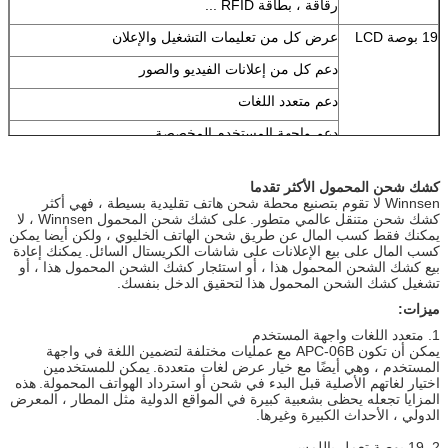
رقاقة ، بطاقة RFID ...
19 بوصة LCD
عرض كل من تعليمات التشغيل والإعلان
دعم كل من إعلانات الفيديو والصور
دعم متعدد اللغات
دعم واجهة المستخدم المخصصة
19 بوصة تعمل
جعل Winnsen الشحن كشك المحمول ودية للاستخدام
باللمس
كشك شحن المحمول الأكثر تقدما
Winnsen لا تقوم بتصنيع محطة شحن هاتف تقليدية بسيطة ، فهي أكثر
الحاسوب
نظام كمبيوتر صناعي مستقر ، يقلل من الصيانة إلى الحد
كشك شحن متنقل عالمي متطور.
على كشك شحن المحمول Winnsen ، لا
الأدنى
يمكنك فقط كسب المال عن طريق شحن الهاتف الخليوي ، ولكن أيضا يمكن
كسب المال على بيع الإعلانات على شاشات الكريستال السائل.
يمكنك إعادة
الصلب الجسم
تصميم براءات الاختراع.
هيئة الصلب ذات نوعية جيدة ،
بيع كشك الشحن المحمول هذا ، أو استئجار كشك الشحن المحمول هذا ، أو
والوقوف مع استخدام على المدى الطويل ، يمكن
تشغيل كشك الشحن المحمول هذا لتحقيق الدخل بنفسك.
تخصيص اللون
ميزات:
خيارات الأجهزة
متقبل عملة ، فاتورة متقبل ، قارئ بطاقة ، ماسح بصمة ،
1. متعدد اللغات واجهة المستخدم
ماسح الباركود ، طابعة التذكرة
يمكن أن تكون APC-06B مع عمليات مختلفة لتضمين اللغة في واجهة
المستخدم ، وهي أيضًا مع خيار عرض لغات متعددة.
يمكن للمستخدمين
واي فاي ، 3G
اختيار لغاتهم الأصلية قبل البدء في شحن أو استرداد الهواتف المحمولة.
هذه
المزايا تجعله يحظى بشعبية كبيرة في المواقع الدولية مثل المطار ، المعرض
إذا لم يتم تضمين الجزء الذي تريد إضافته أعلاه ، فيرجى
الدولي ، الأحداث الكبيرة وغيرها.
طرح السؤال.
2. 19 بوصة تعمل باللمس