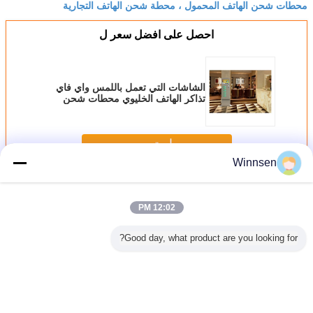
محطات شحن الهاتف المحمول ، محطة شحن الهاتف التجارية
احصل على افضل سعر ل
الشاشات التي تعمل باللمس واي فاي
تذاكر الهاتف الخليوي محطات شحن
الخدمة الذاتية لكازينو بار مقهى مطعم
نادي
استمر
Winnsen
محطات شحن الهاتف الخليوي
أكثر
12:02 PM
Good day, what product are you looking for?
 / فواتير
تخصيص الهاتف
محطات شحن
آلة بيع شحن الهاتف
في الهوا
 دفع خلية
الخليوي محطة
الهواتف المحمولة
المحمول بـ 12 بابًا
USB 
صال محطة
شحن مع لوحة
التجارية ذات القفل
شحن ا
طة ساخنة
المفاتيح المعدنية
الإلكتروني
الخليوي
ي فاي
وLED
بورت عمل