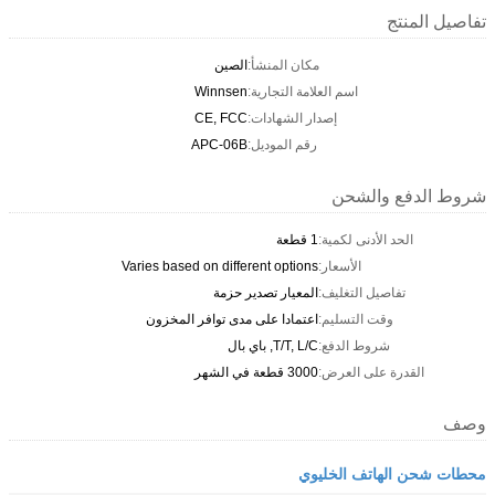
تفاصيل المنتج
مكان المنشأ:
الصين
اسم العلامة التجارية:
Winnsen
إصدار الشهادات:
CE, FCC
رقم الموديل:
APC-06B
شروط الدفع والشحن
الحد الأدنى لكمية:
1 قطعة
الأسعار:
Varies based on different options
تفاصيل التغليف:
المعيار تصدير حزمة
وقت التسليم:
اعتمادا على مدى توافر المخزون
شروط الدفع:
T/T, L/C, باي بال
القدرة على العرض:
3000 قطعة في الشهر
وصف
محطات شحن الهاتف الخليوي