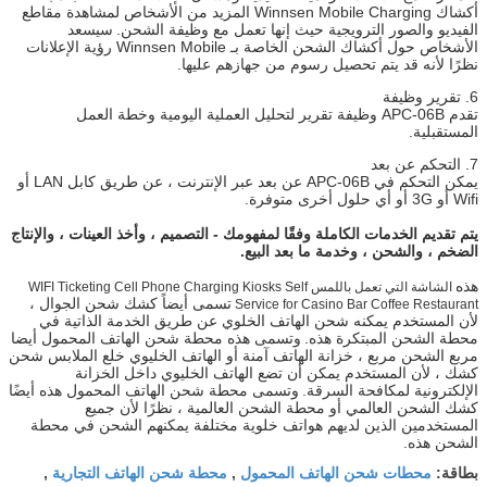
أكشاك Winnsen Mobile Charging المزيد من الأشخاص لمشاهدة مقاطع
الفيديو والصور الترويجية حيث إنها تعمل مع وظيفة الشحن.
سيسعد
الأشخاص حول أكشاك الشحن الخاصة بـ Winnsen Mobile رؤية الإعلانات
نظرًا لأنه قد يتم تحصيل رسوم من جهازهم عليها.
6. تقرير وظيفة
تقدم APC-06B وظيفة تقرير لتحليل العملية اليومية وخطة العمل
المستقبلية.
7. التحكم عن بعد
يمكن التحكم في APC-06B عن بعد عبر الإنترنت ، عن طريق كابل LAN أو
Wifi أو 3G أو أي حلول أخرى متوفرة.
يتم تقديم الخدمات الكاملة وفقًا لمفهومك - التصميم ، وأخذ العينات ، والإنتاج
الضخم ، والشحن ، وخدمة ما بعد البيع.
هذه
الشاشة التي تعمل باللمس WIFI Ticketing Cell Phone Charging Kiosks Self
تسمى أيضاً كشك شحن الجوال ،
Service for Casino Bar Coffee Restaurant
لأن المستخدم يمكنه شحن الهاتف الخلوي عن طريق الخدمة الذاتية في
محطة الشحن المبتكرة هذه.
وتسمى هذه محطة شحن الهاتف المحمول أيضا
مربع الشحن مربع ، خزانة الهاتف آمنة أو الهاتف الخليوي خلع الملابس شحن
كشك ، لأن المستخدم يمكن أن تضع الهاتف الخليوي داخل الخزانة
الإلكترونية لمكافحة السرقة.
وتسمى محطة شحن الهاتف المحمول هذه أيضًا
كشك الشحن العالمي أو محطة الشحن العالمية ، نظرًا لأن جميع
المستخدمين الذين لديهم هواتف خلوية مختلفة يمكنهم الشحن في محطة
الشحن هذه.
محطات شحن الهاتف المحمول
محطة شحن الهاتف التجارية
بطاقة:
,
,