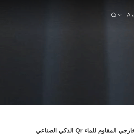
Ara
وينسن الخارجي المقاوم للماء Qr الذكي الصناعي