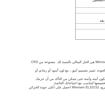
بعد
هل تبحث عن خزانات آمنة لتوصيل الطرود الخاصة بك؟ خزانات توصيل الطرود Winnsen EL101S1 هي الحل المثالي بالنسبة لك. مصنوعة من CRS
Wi في الصين وفقًا لأعلى معايير الجودة. تتميز بتصميم أنيق ، مع لون أسود أو رمادي أو
 يقين من أن حزمك ستكون آمنة وآمنة.حتى تتمكن من التأكد من أن حزمك
للحصول على طريقة آمنة وموثوقة وأنيقة لتخزين واسترداد الطرود، اختر خزانات توصيل الطرود Winnsen EL101S1.احصل على أعلى جودة الخزائن