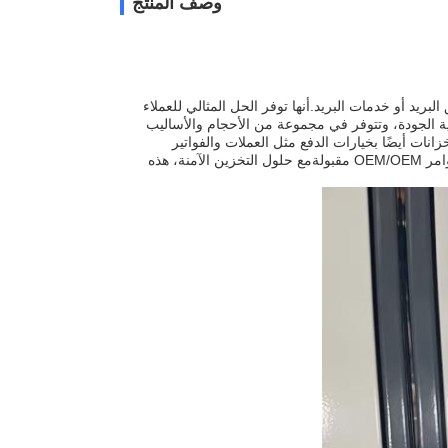
وصف المنتج
ريد أو خدمات البريد.أنها توفر الحل المثالي للعملاء
ية الجودة، وتتوفر في مجموعة من الأحجام والأساليب
انات أيضًا بخيارات الدفع مثل العملات والفواتير
والبطاقات و رموز QR. علاوة على ذلك ، يتم دعم خزانات توصيل الطرود بضمان لمدة عام ،أوامر OEM/OEM مقبولةمع حلول التخزين الآمنة، هذه