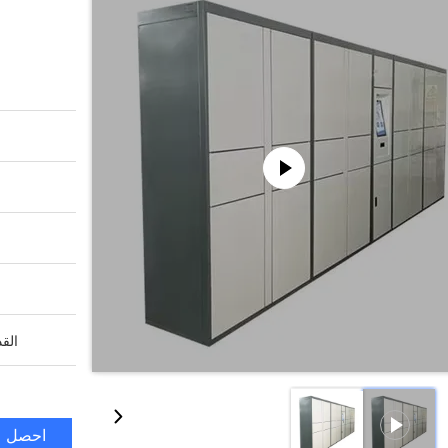
القد
احصل ع