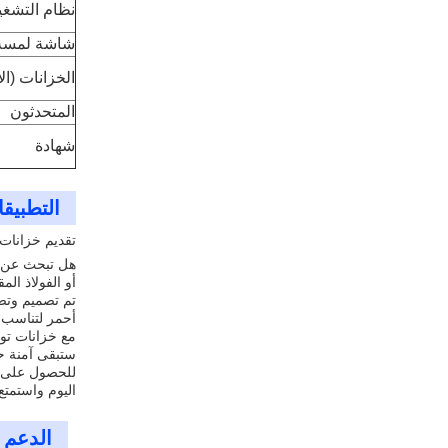
نظام التشغي
شاشة لمسة
الخزانات (ال
المتحدثون
شهادة
التطبيق
تقديم خزانات توصيل 
أو الفولاذ ال
أحمر لتناسب أ
ستبقى آمنة حتى يتم استر
اليوم واستمتع
الدعم 