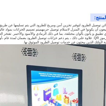
منتج:
ن توصيل الطرود لتوفير تخزين آمن ومريح للطرود التي يتم تسليمها عن طريق الب
يعون أن يكونوا في المنزل لاستلام توصيل حزمهميتم تصميم الخزانات بمواد عال
 تطبيق.و يأتون بألوان مختلفة، بما في ذلك الرمادي والأسود والأحمر. تفتخر الخز
ية لأولئك الذين يبحثون عن خدمات توصيل الطرود الموثوق بها.