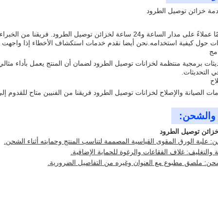
مة خزائن توصيل الطرود
نحن نقدم دعمًا عملاءً على مدار الساعة و24 ساعة لخزائن توصيل الطر
ات حول كيفية استخدامه.نحن أيضا نقدم خدمات استكشاف الأخطاء إذا واجهت أ
امج
ثات برمجية منتظمة لخزانات توصيل الطرود لضمان أن المنتج يعمل بأداء مثالي
ي التحديثات.
اح
ت الصيانة والإصلاح لخزانات توصيل الطرود فريقنا من الفنيين متاح للقدوم إلى
ة والشحن:
زائن توصيل الطرود
: علبة الورق المقوى القياسية المصممة لتناسب المنتج وحمايته أثناء الشحن.
ئة والتغليف: غلاف الفقاعات والرغوة للحماية الإضافية.
ن: ملصق مطبوع مع العنوان وغيره من التفاصيل الضرورية.