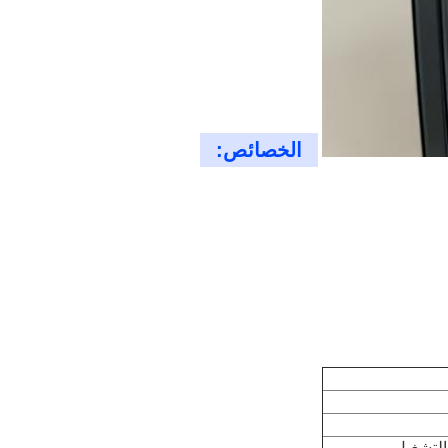
الخصائص:
امج التشغيل