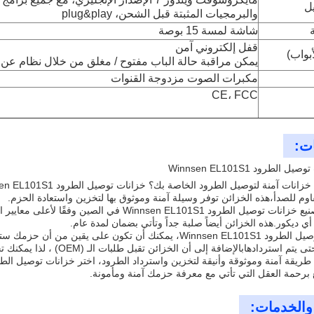
ل
والبرمجيات المثبتة قبل الشحن، plug&play
شاشة لمسة 15 بوصة
قفل إلكتروني آمن
أبواب)
يمكن مراقبة حالة الباب مفتوح / مغلق من خلال نظام عن 
مكبرات الصوت مزدوجة القنوات
CE، FCC
ات:
الطرود Winnsen EL101S1
مقاوم للصدأ،هذه الخزائن توفر وسيلة آمنة وموثوق بها لتخزين واستعادة الحزم.
تم تصميم وتصنيع خزانات توصيل الطرود nnsen EL101S1
ي ديكور.هذه الخزائن أيضاً صلبة جداً وتأتي بضمان لمدة عام.
مع خزانات توصيل الطرود Winnsen EL101S1، يمكنك أن تكون على
دادهابالإضافة إلى أن الخزائن تقبل طلبات الـ (OEM) ، لذا يمكنك تخصيصها لتتناسب مع احتياجاتك الخاصة.
 برحمة العقل التي تأتي مع معرفة حزمك آمنة ومأمونة.
والخدمات: