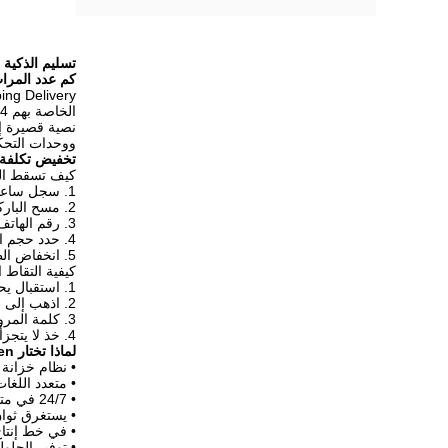
تسليم الذكية 
كم عدد المرات
Online Shopping Delivery بريد إلكتروني ذكي 
الخاصة بهم 24 ساعة في وقت فراغهم ، فإنه يوفر للعملاء خيار تسليم سهلة وآمنة.
نصية قصيرة إل
ووحدات التحكم الإلكترونية Winnsen المدمجة 
تخفيض تكلفة 
كيف تسقط ال
1. سجل ساعي في.
2. مسح الباركود على الطرود.
3. رقم الهاتف الخليوي المتلقي للإدخال.
4. حدد حجم الخزانة.
5. انخفاض الطرود ، أغلق الباب.
كيفية التقاط 
1. استقبال يحصل على الرسائل القصيرة.
2. اذهب إلى الخزانة ، رقم الهاتف الخليوي المدخلات.
3. كلمة المرور المدخلة في SMS.
4. خذ لا يتجزأ ، أغلق الباب.
لماذا تختار Winnsen ذاتية الخدمة الإلكترونية الذكية مشاركة الطرود تسليم القفل؟
• نظام خزانة 
• متعدد اللغا
• 24/7 في متناول اليد
• يستغرق ثوا
• في خط إنتاج
• توفير الحلو