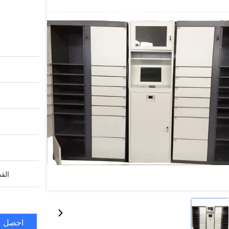
القد
احصل ع