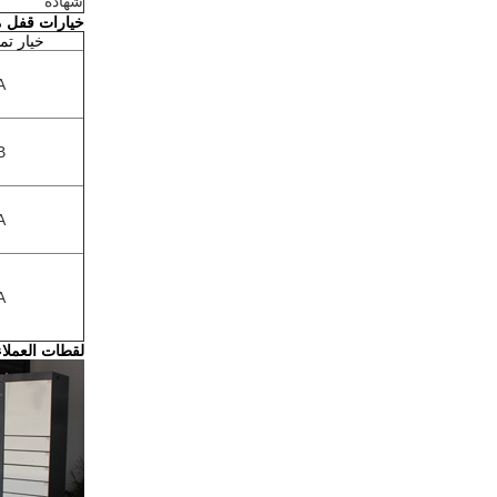
شهادة
خيارات قفل م
خيار تم
A
B
A
A
لقطات العملاء