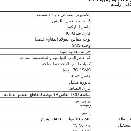
امل وأتمتة
الكمبيوتر الصناعي ، وأداء مستقر
15 بوصة تعمل باللمس
ماسح الباركود
قارئ بطاقة IC
لوحة مفاتيح الفولاذ المقاوم للصدأ
وحدة SMS
خزانة معدنية متينة
كلا حجم الباب القياسية والمخصصة المتاحة
كميات الباب المختلفة المتاحة
3G / SMS وحدة
متقبل عملة
فاتورة متقبل
قارئ البطاقة
شاشة LCD مقاس 19 بوصة لمقاطع الفيديو الدعائية
يو بي إس
CCTV
سقف
 شغالة
100-240 فولت ، 50/60 هيرتز
لتشغيل
0 ~ 50 ℃