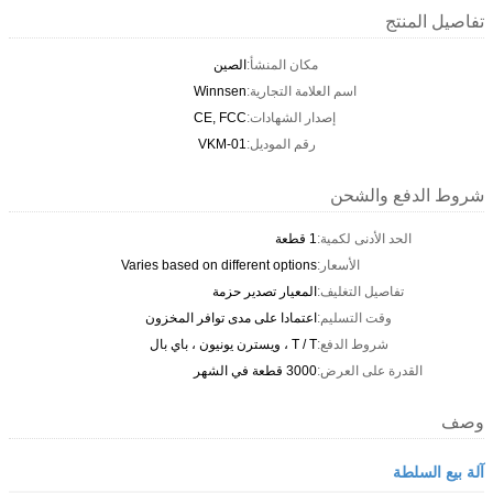
تفاصيل المنتج
مكان المنشأ:
الصين
اسم العلامة التجارية:
Winnsen
إصدار الشهادات:
CE, FCC
رقم الموديل:
VKM-01
شروط الدفع والشحن
الحد الأدنى لكمية:
1 قطعة
الأسعار:
Varies based on different options
تفاصيل التغليف:
المعيار تصدير حزمة
وقت التسليم:
اعتمادا على مدى توافر المخزون
شروط الدفع:
T / T ، ويسترن يونيون ، باي بال
القدرة على العرض:
3000 قطعة في الشهر
وصف
آلة بيع السلطة