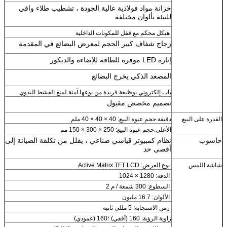
خزانة مواد فولاذية عالية الجودة ، تشطيب طلاء واقي
للبيئة بألوان مختلفة
هيكل محكم مع قفل للمكونات الداخلية
زجاج شفاف كبير الحجم لمعرض البضائع في المقدمة
إنارة LED موفرة للطاقة للإضاءة والديكور
المصعد الذكي يخرج البضائع
باب إلكتروني بوظيفة فريدة من نوعها آمنة لمنع القشط اليدوي
تصميم مخصص مقبول
القدرة على البيع
دقيقة.حجم عبوة البيع: 40 × 40 × 40 ملم
الأعلى.حجم عبوة البيع: 250 × 300 × 150 مم
حاسوب
نظام كمبيوتر قياسي صناعي ، يقلل من تكلفة الصيانة إلى
أقصى حد
شاشة اللمس
نوع العرض: Active Matrix TFT LCD
الدقة: 1280 × 1024
السطوع: 300 شمعة / م 2
الألوان: 16.7 مليون
زمن الاستجابة: 5 مللي ثانية
زاوية الرؤية: 160 (أفقي) ؛160 (عمودي)