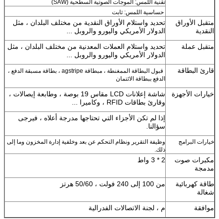
تقنية اللمس: الموجات الصوتية السطحية (SAW)
حساسية اللمس: ثابت
متقبل الأوراق
تحديد واستلام الأوراق النقدية من مختلف البلدان ، مثل
النقدية
الدولار الأمريكي واليورو والروبل ...
متقبل عملة
تحديد واستلام العملات المعدنية من مختلف البلدان ، مثل
الدولار الأمريكي واليورو والروبل ...
قارئ البطاقة
قبول البطاقة الممغنطة ، م
بطاقة agstripe ، بطاقة مسبقة الدفع ،
الدفع ببطاقة الائتمان
خيارات الأجهزة
شاشة إعلانات LCD مقاس 19 بوصة ، وطابعة إيصالات ،
وقارئ بطاقات RFID ، وكاميرا ...
إذا لم تكن الأجزاء التي تحتاجها مدرجة أعلاه ، فيرجى
سؤالنا.
خيارات البرامج
وظيفة التقرير ونظام التحكم عن بعد وخلفية إدارة المخزون وما إلى
ذلك.
مكبرات صوت
2 * 3 واط
مدمجة
طاقة كهربائية
من 100 إلى 240 فولت ، 50/60 هرتز
شغالة
موافقة
م ، لجنة الاتصالات الفدرالية