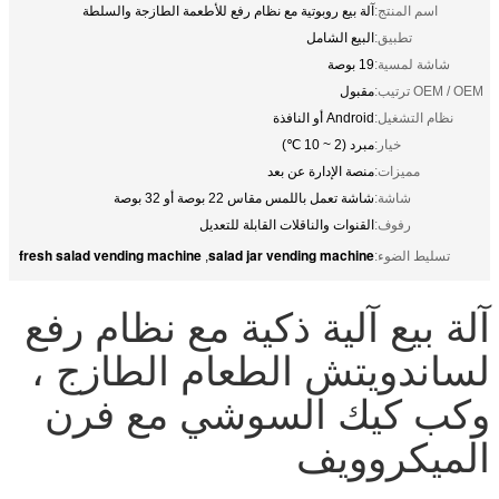
اسم المنتج:
آلة بيع روبوتية مع نظام رفع للأطعمة الطازجة والسلطة
تطبيق:
البيع الشامل
شاشة لمسية:
19 بوصة
OEM / OEM ترتيب:
مقبول
نظام التشغيل:
Android أو النافذة
خيار:
مبرد (2 ~ 10 ℃)
مميزات:
منصة الإدارة عن بعد
شاشة:
شاشة تعمل باللمس مقاس 22 بوصة أو 32 بوصة
رفوف:
القنوات والناقلات القابلة للتعديل
fresh salad vending machine
salad jar vending machine
تسليط الضوء:
,
آلة بيع آلية ذكية مع نظام رفع
لساندويتش الطعام الطازج ،
وكب كيك السوشي مع فرن
الميكروويف