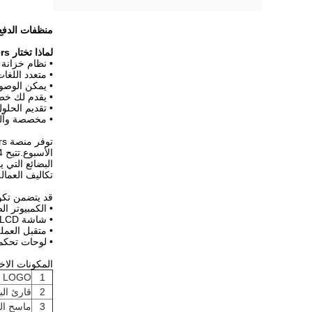
منظفات الدفع 
لماذا تختار WINNSEN 24 Hours Vending Lockers؟
• نظام خزانة 
• متعدد اللغا
• يمكن الوصول
• يقدم لك خط ا
• تقديم الحلو
• مخصصة وآلي
البضائع التي 
تكاليف العمالة
قد يتضمن تكوي
• الكمبيوتر ا
• شاشة LCD / تعمل باللمس مقاس 15 بوصة
• متقبل العملة
• لوحات تحكم 
المكونات الاخ
1
OEM LOGO أو مرب
2
قارئ الب
3
ماسح الب