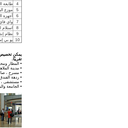
4
طابعة ال
5
موزع الب
6
أجهزة ال
7
واي فاي
8
استلام ا
9
نظام إنذ
10
يو بي إ
تقريبًا.
• المطار ومح
• مدينة الملاه
• مسرح ، صال
• ردهة الفندق 
• مستشفى ، بن
• الجامعة وال