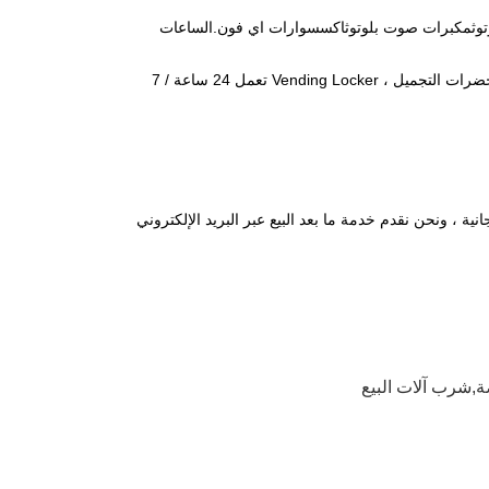
لوتوثمكبرات صوت بلوتوثاكسسوارات اي فون.الساعات
منظفات الدفع بالخدمة الذاتية ، غسول الترطيب ، كريم الوجه ، علاجات الأظافر ، موزع مستحضرات التجميل ، Vending Locker تعمل 24 ساعة / 7
ة ، ونحن نقدم خدمة ما بعد البيع عبر البريد الإلكتروني
ة,شرب آلات البيع