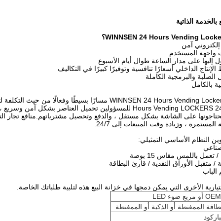
بالخدمة الذاتية
إلكتروني آمن
ت واجهة المستخدم
 إليها على مدار الساعة طوال أيام الأسبوع
لإنتاج الداخلي أسعارًا تنافسية وتوفيرًا كبيرًا في التكاليف
ل الصلبة والبرمجية الكاملة
ة بالكامل
توفر منصة WINNSEN 24 Hours Vending Lockers مسارًا بسيطً
الأسبوع.تتيح 24 Hours Vending LOCKERS للمسؤولين تحميل العناص
يحتاجونها على الشاشة بشكل مستقل ، والدفع وتحصيل مشترياتهم.منافع تجار التجز
 المستمرة ، وزيادة وقت المبيعات إلى 24/7.
ن النظام الأساسي التمثيلي:
لصناعي
 / متقبل الأوراق النقدية / قارئ البطاقة
الباب
تيارية الأخرى التي يمكن دمجها في خزانة البيع هذه لتلبية طلباتك الخاصة.
ع ضوء LED
طاقة الممغنطة أو الذكية أو الممغنطة
اركود