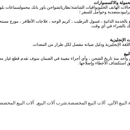
محمولة والاكسسوارات
الات الهاتف الخليويواقيات الشاشة؛بطارياتشواحن.باور بانك محمولسماعات ب
رايبودمنضدية وحوامل للسفر ؛
لك بالشراء في أي وقت.
 الإنجليزية
للغة الإنجليزية ودليل صيانة مفصل لكل طراز من المعدات.
بيع
 واحد منذ تاريخ الشحن ، وأي أجزاء معيبة في الضمان سوف نقدم قطع غيار مجاني
ئق استكشاف الأخطاء وإصلاحها.
 البيع الآلي
,
آلات البيع المخصصة,شرب آلات البيع
,
آلات البيع المخصص