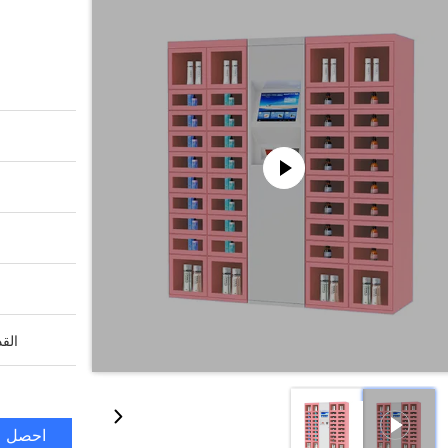
القد
احصل ع