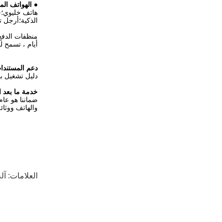
●
الهواتف ال
هاتف خليوي؛ح
الذكية؛أرجل ت
أيام ، تسمح 
دعم المستندات
دليل تشغيل با
خدمة ما بعد ال
ضماننا هو عام
والهاتف ووثا
العلامات:
آلة