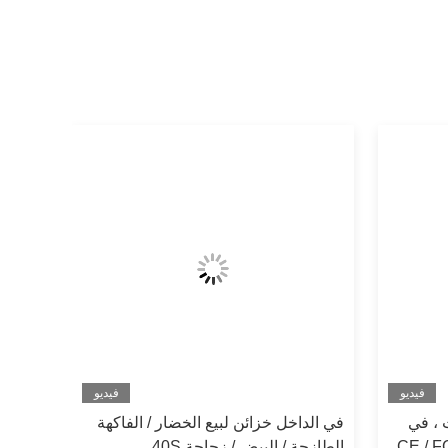
فيديو
فيديو
 ، في
في الداخل خزائن لبيع الخضار / الفاكهة
أنظمة الخزانة CE / FCC /
الطازجة / البيض / زجاجة 40S