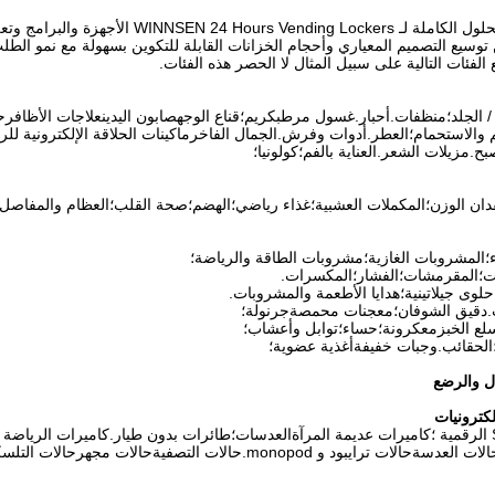
توفر حزمة الحلول الكاملة لـ ing Lockers
وسيع التصميم المعياري وأحجام الخزانات القابلة للتكوين بسهولة مع نمو الطلب ع
ع الفئات التالية على سبيل المثال لا الحصر هذه الفئات.
ه / الجلد؛منظفات.أحبار.غسول مرطبكريم؛قناع الوجهصابون اليدينعلاجات الأظافر
م والاستحمام؛العطر.أدوات وفرش.الجمال الفاخرماكينات الحلاقة الإلكترونية للر
بح.مزيلات الشعر.العناية بالفم؛كولونيا؛
قدان الوزن؛المكملات العشبية؛غذاء رياضي؛الهضم؛صحة القلب؛العظام والمفاصل؛
؛المشروبات الغازية؛مشروبات الطاقة والرياضة؛
ت؛المقرمشات؛الفشار؛المكسرات.
لوى جيلاتينية؛هدايا الأطعمة والمشروبات.
.دقيق الشوفان؛معجنات محمصةجرنولة؛
لع الخبزمعكرونة؛حساء؛توابل وأعشاب؛
الحقائب.وجبات خفيفةأغذية عضوية؛
ال والرضع
كترونيات
كاميرات SLR الرقمية ؛كاميرات عديمة المرآةالعدسات؛طائرات بدون طيار.كاميرات الري
Camcordorحالات العدسةحالات ترايبود و monopod.حالات التصف