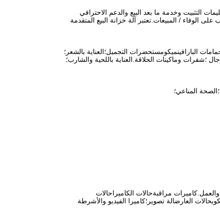
WINNSEN 24 Hours Vend الأجهزة والبرامج وتعليمات التثبيت وخدمة ما بعد البيع والدعم الاحترافي
لى الوفاء / المبيعات.تعتبر آلة خزانة البيع المتقدمة
حمامات البارافينميكومستحضرات التجميل؛العناية بالشعر؛
جال ؛شفرات وماكينات الحلاقة.العناية باللحية والشارب؛
الصحة المناعي؛
اضة والعمل.كاميرات مراقبةحالات الكاميراحالات
يةحالات مجهرحالات التلسكوبحالات العارضالة تصوير؛كاميرا الفيديو والأشرطة