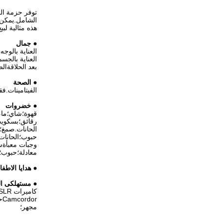
الشامل.يمكن ت
هذه مثالية لبي
●
جمال
العناية بالوج
العناية بالجس
بعد الحلاقةالص
●
الصحة
الفيتامينات.ف
●
خضروات
قهوة؛شاي؛ماء
رقائق؛بسكوي
الحانات.صمغ؛ح
حبوب؛الحانات
وجبات معبأةس
معادلة؛حبوب؛
●
هدايا الاطف
●
مستهلكى ال
مجهر؛