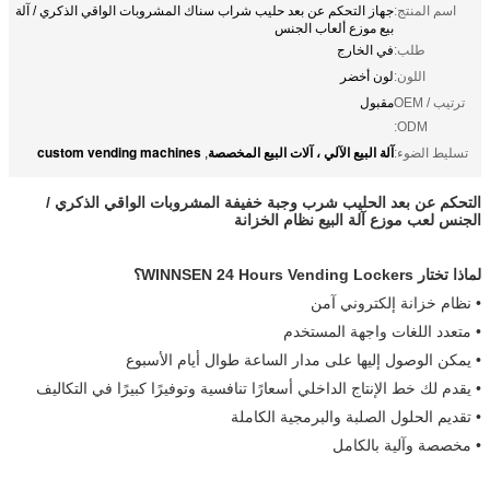
اسم المنتج:
جهاز التحكم عن بعد حليب شراب سناك المشروبات الواقي الذكري / آلة
بيع موزع ألعاب الجنس
طلب:
في الخارج
اللون:
لون أخضر
ترتيب OEM /
مقبول
ODM:
آلة البيع الآلي ، آلات البيع المخصصة
custom vending machines
تسليط الضوء:
,
التحكم عن بعد الحليب شرب وجبة خفيفة المشروبات الواقي الذكري /
الجنس لعب موزع آلة البيع نظام الخزانة
لماذا تختار WINNSEN 24 Hours Vending Lockers؟
• نظام خزانة إلكتروني آمن
• متعدد اللغات واجهة المستخدم
• يمكن الوصول إليها على مدار الساعة طوال أيام الأسبوع
• يقدم لك خط الإنتاج الداخلي أسعارًا تنافسية وتوفيرًا كبيرًا في التكاليف
• تقديم الحلول الصلبة والبرمجية الكاملة
• مخصصة وآلية بالكامل