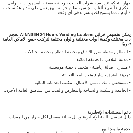
جهاز التحكم عن بعد ، شراب الحليب ، وجبة خفيفة ، المشروبات ، الواقي
الذكري / آلة بيع ألعاب الجنس ، نظام خزانة البيع يعمل على مدار 24 ساعة /
7 أيام ، مما يسمح لك بالشراء في أي وقت.
يمكن تخصيص خزائن WINNSEN 24 Hours Vending Lockers لحجم
باب مختلف وكمية أبواب مختلفة وألوان مختلفة لتركيب جميع الأماكن العامة
تقريبًا.
• المطار ومحطة مترو الانفاق ومحطة القطار ومحطة الحافلات
• مدينة الملاهي ، الحديقة المائية
• مسرح ، صالة رياضية ، متحف ، حفلة موسيقية
• ردهة الفندق ، شارع متجر البيع بالتجزئة
• مستشفى ، بنك ، مبنى الأعمال ، مكتب الخدمات المالية
• الجامعة والمكتبة والسياحة والمعارض والعديد من المناطق العامة الأخرى.
دعم المستندات الإنجليزية
دليل تشغيل باللغة الإنجليزية ودليل صيانة مفصل لكل طراز من المعدات.
خدمة ما بعد البيع