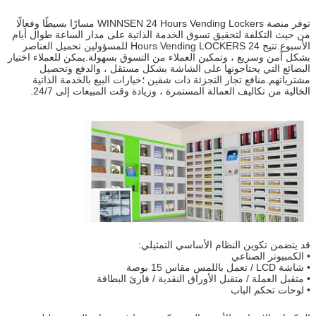
توفر منصة WINNSEN 24 Hours Vending Lockers مسارًا بسيطًا وفعالًا
من حيث التكلفة لتحقيق تسوق الخدمة الذاتية على مدار الساعة طوال أيام
الأسبوع.تتيح 24 Hours Vending LOCKERS للمسؤولين تحميل العناصر
بشكل آمن وسريع ، وتمكين العملاء من التسوق بسهولة.يمكن للعملاء اختيار
البضائع التي يحتاجونها على الشاشة بشكل مستقل ، والدفع وتحصيل
مشترياتهم.منافع تجار التجزئة ذات شقين ؛خيارات البيع بالخدمة الذاتية
الخالية من تكاليف العمالة المستمرة ، وزيادة وقت المبيعات إلى 24/7.
قد يتضمن تكوين النظام الأساسي التمثيلي:
• الكمبيوتر الصناعي
• شاشة LCD / تعمل باللمس مقاس 15 بوصة
• متقبل العملة / متقبل الأوراق النقدية / قارئ البطاقة
• لوحات تحكم الباب