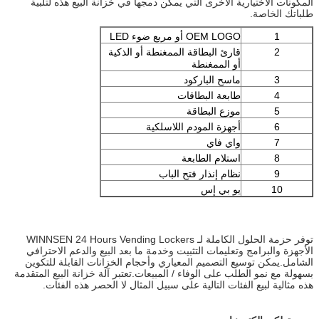
المكونات الاختيارية الأخرى التي يمكن دمجها في خزانة البيع هذه لتلبية
طلباتك الخاصة.
1
OEM LOGO أو مربع ضوء LED
2
قارئ البطاقة الممغنطة أو الذكية
أو الممغنطة
3
ماسح الباركود
4
طابعة البطاقات
5
موزع البطاقة
6
أجهزة المودم اللاسلكية
7
واي فاي
8
استلام الطابعة
9
نظام إنذار فتح الباب
10
يو بي إس
توفر حزمة الحلول الكاملة لـ WINNSEN 24 Hours Vending Lockers
الأجهزة والبرامج وتعليمات التثبيت وخدمة ما بعد البيع والدعم الاحترافي
الشامل.يمكن توسيع التصميم المعياري وأحجام الخزانات القابلة للتكوين
بسهولة مع نمو الطلب على الوفاء / المبيعات.تعتبر آلة خزانة البيع المتقدمة
هذه مثالية لبيع الفئات التالية على سبيل المثال لا الحصر هذه الفئات.