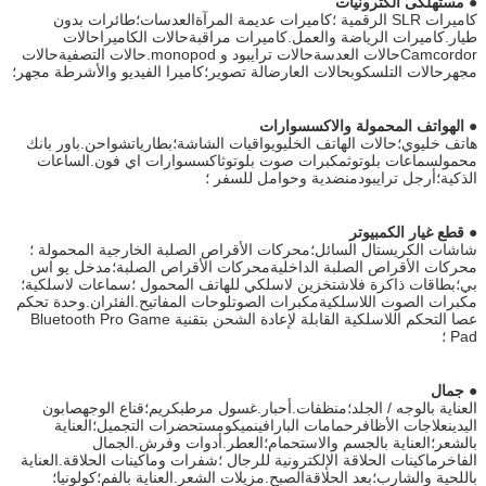
●
مستهلكى الكترونيات
كاميرات SLR الرقمية ؛كاميرات عديمة المرآةالعدسات؛طائرات بدون
طيار.كاميرات الرياضة والعمل.كاميرات مراقبةحالات الكاميراحالات
Camcordorحالات العدسةحالات ترايبود و monopod.حالات التصفيةحالات
مجهرحالات التلسكوبحالات العارضالة تصوير؛كاميرا الفيديو والأشرطة مجهر؛
●
الهواتف المحمولة والاكسسوارات
هاتف خليوي؛حالات الهاتف الخليويواقيات الشاشة؛بطارياتشواحن.باور بانك
محمولسماعات بلوتوثمكبرات صوت بلوتوثاكسسوارات اي فون.الساعات
الذكية؛أرجل ترايبودمنضدية وحوامل للسفر ؛
●
قطع غيار الكمبيوتر
شاشات الكريستال السائل؛محركات الأقراص الصلبة الخارجية المحمولة ؛
محركات الأقراص الصلبة الداخليةمحركات الأقراص الصلبة؛مدخل يو اس
بي؛بطاقات ذاكرة فلاشتخزين لاسلكي للهاتف المحمول ؛سماعات لاسلكية؛
مكبرات الصوت اللاسلكيةمكبرات الصوتلوحات المفاتيح.الفئران.وحدة تحكم
عصا التحكم اللاسلكية القابلة لإعادة الشحن بتقنية Bluetooth Pro Game
Pad ؛
●
جمال
العناية بالوجه / الجلد؛منظفات.أحبار.غسول مرطبكريم؛قناع الوجهصابون
اليدينعلاجات الأظافرحمامات البارافينميكومستحضرات التجميل؛العناية
بالشعر؛العناية بالجسم والاستحمام؛العطر.أدوات وفرش.الجمال
الفاخرماكينات الحلاقة الإلكترونية للرجال ؛شفرات وماكينات الحلاقة.العناية
باللحية والشارب؛بعد الحلاقةالصبح.مزيلات الشعر.العناية بالفم؛كولونيا؛