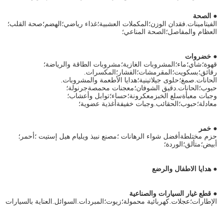
●
الصحة
الفيتامينات.فقدان الوزن؛المكملات العشبية؛غذاء رياضي؛الهضم؛صحة القلب؛
العظام والمفاصل؛الصحة المناعي؛
●
خضروات
قهوة؛شاي؛ماء؛المشروبات الغازية؛مشروبات الطاقة والرياضة؛
رقائق؛بسكويت؛المقرمشات؛الفشار؛المكسرات.
الحانات.صمغ؛حلوى جيلاتينية؛هدايا الأطعمة والمشروبات.
حبوب؛الحانات.دقيق الشوفان؛معجنات محمصةجرنولة؛
وجبات معبأةسلع الخبزمعكرونة؛حساء؛توابل وأعشاب؛
معادلة؛حبوب؛الحقائب.وجبات خفيفةأغذية عضوية؛
●
خمر
حزم مختلطةأفضل شواء الرهانات ؛مصنع نبيذ ويليام هيل إستيت ؛أحمر؛
أبيض؛متألق؛الوردة؛
●
هدايا الاطفال والرضع
●
قطع غيار السيارات والصناعية
الإطارات؛عجلات.كهربائية محمولة؛زيوت؛المبردات.السوائل.العناية بالسيارات