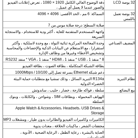
32 بوصة LCD
دقة الوضوح العالي الكامل 1920 × 1080 ، تعرض إعلانات الفيديو
والصور عندما لا يعمل أي عميل ،
32 بوصة تعمل
السماكة: 6 مم ، الحد الأقصى: 4096 × 4096
باللمس
صلابة السطح: درجة صلابة موس من 7
واجهة المستخدم المتقدمة للغاية ، أكثر ودية للاستخدام ، والاستجابة
السريعة
المضيف الصناعي
وحدة المعالجة المركزية ثنائية النواة ، مع وحدة لاسلكية ، وأكثر
استقرارا ، مع الاستعلام عن البيانات الذكية والإحصاءات والمحاسبة
وتشخيص الأخطاء وغيرها من وظائف الإدارة
8 * منفذ USB ، 1 * منفذ HDMI ، 1 * منفذ VGA ، 1 * منفذ RS232
بطاقة الشبكة المتكاملة ، بطاقة الصوت ، بطاقة الفيديو
دعم شبكة Ethernet بسرعة تصل إلى 10/100 / 1000Mbps
نظام التبريد
R134a التبريد السائل ، وذلك تمشيا مع متطلبات حماية البيئة
الخضراء الدولية
بيع البضائع
سلطة ، فواكه طازجة ، خضار ، حليب ، ساندوتش
الهواتف المحمولة ، وبطاقات SIM ، وشواحن ، والكابلات ، وبنوك
السلطة
Apple Watch & Accessories، Headsets، USB Drives &
Storage
الكاميرات وكاميرات الفيديو والطائرات بدون طيار ، ومشغلات MP3
مجففات الشعر ، ماكينات الحلاقة ، معدات يدوية
العناية بالبشرة ، رعاية الطفل ، الرعاية الصحية ، الأدوية ،
الفيتامينات