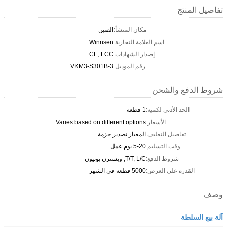
تفاصيل المنتج
مكان المنشأ:
الصين
اسم العلامة التجارية:
Winnsen
إصدار الشهادات:
CE, FCC
رقم الموديل:
VKM3-S301B-3
شروط الدفع والشحن
الحد الأدنى لكمية:
1 قطعة
الأسعار:
Varies based on different options
تفاصيل التغليف:
المعيار تصدير حزمة
وقت التسليم:
5-20 يوم عمل
شروط الدفع:
T/T, L/C, ويسترن يونيون
القدرة على العرض:
5000 قطعة في الشهر
وصف
آلة بيع السلطة