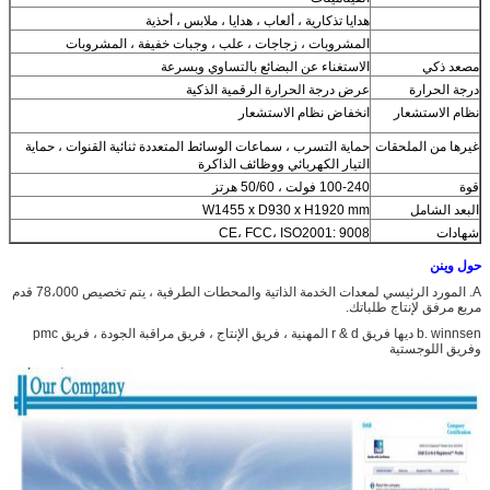
هدايا تذكارية ، ألعاب ، هدايا ، ملابس ، أحذية
المشروبات ، زجاجات ، علب ، وجبات خفيفة ، المشروبات
مصعد ذكي
الاستغناء عن البضائع بالتساوي وبسرعة
درجة الحرارة
عرض درجة الحرارة الرقمية الذكية
نظام الاستشعار
انخفاض نظام الاستشعار
غيرها من الملحقات
حماية التسرب ، سماعات الوسائط المتعددة ثنائية القنوات ، حماية
التيار الكهربائي ووظائف الذاكرة
قوة
100-240 فولت ، 50/60 هرتز
البعد الشامل
W1455 x D930 x H1920 mm
شهادات
CE، FCC، ISO2001: 9008
حول وينن
A. المورد الرئيسي لمعدات الخدمة الذاتية والمحطات الطرفية ، يتم تخصيص 78،000 قدم
مربع مرفق لإنتاج طلباتك.
b. winnsen ديها فريق r & d المهنية ، فريق الإنتاج ، فريق مراقبة الجودة ، فريق pmc
وفريق اللوجستية