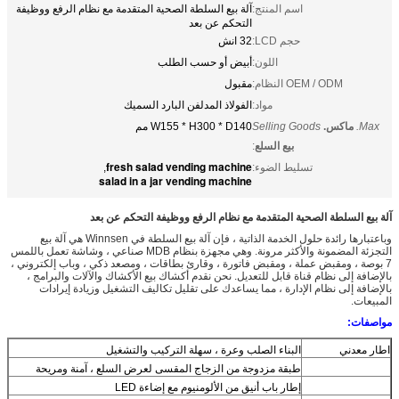
اسم المنتج:
آلة بيع السلطة الصحية المتقدمة مع نظام الرفع ووظيفة
التحكم عن بعد
حجم LCD:
32 انش
اللون:
أبيض أو حسب الطلب
OEM / ODM النظام:
مقبول
مواد:
الفولاذ المدلفن البارد السميك
Max.
ماكس.
Selling Goods
W155 * H300 * D140 مم
بيع السلع
:
fresh salad vending machine
تسليط الضوء:
,
salad in a jar vending machine
آلة بيع السلطة الصحية المتقدمة مع نظام الرفع ووظيفة التحكم عن بعد
وباعتبارها رائدة حلول الخدمة الذاتية ، فإن آلة بيع السلطة في Winnsen هي آلة بيع
التجزئة المضمونة والأكثر مرونة. وهي مجهزة بنظام MDB صناعي ، وشاشة تعمل باللمس
7 بوصة ، ومقبض عملة ، ومقبض فاتورة ، وقارئ بطاقات ، ومصعد ذكي ، وباب إلكتروني ،
بالإضافة إلى نظام قناة قابل للتعديل. نحن نقدم أكشاك بيع الأكشاك والآلات والبرامج ،
بالإضافة إلى نظام الإدارة ، مما يساعدك على تقليل تكاليف التشغيل وزيادة إيرادات
المبيعات.
مواصفات:
اطار معدني
البناء الصلب وعرة ، سهلة التركيب والتشغيل
طبقة مزدوجة من الزجاج المقسى لعرض السلع ، آمنة ومريحة
إطار باب أنيق من الألومنيوم مع إضاءة LED