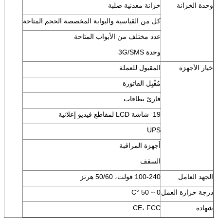
وحدة الخزانة
خزانة معدنية صلبة
كل من القياسية والبوابة المخصصة الحجم المتاحة
عدد مختلف من الأبواب المتاحة
وحدة 3G/SMS
خيار الأجهزة
المقبول للعملة
مُقْبِل الفاتورة
قارئ بطاقات
19 ‬ شاشة LCD لمقاطع فيديو إعلانية
UPS
أجهزة المراقبة
السقف
الجهد العامل
100-240 فولت، 50/60 هرتز
درجة حرارة العمل
0 ~ 50 °C
شهادة
CE، FCC