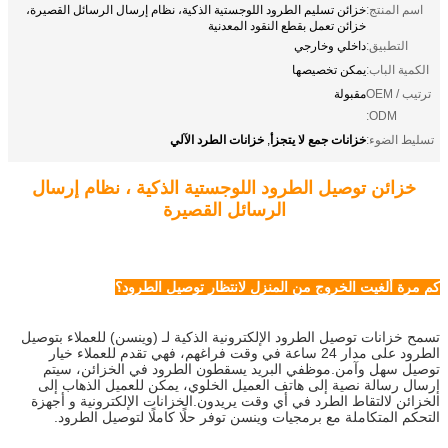
اسم المنتج:
خزائن تسليم الطرود اللوجستية الذكية، نظام إرسال الرسائل القصيرة،
خزائن تعمل بقطع النقود المعدنية
التطبيق:
داخلي وخارجي
الكمية الباب:
يمكن تخصيصها
ترتيب OEM /
مقبولة
ODM:
خزانات جمع لا يتجزأ
خزانات الطرد الآلي
تسليط الضوء:
,
خزائن توصيل الطرود اللوجستية الذكية ، نظام إرسال
الرسائل القصيرة
كم مرة ألغيت الخروج من المنزل لانتظار توصيل الطرود؟
تسمح خزانات توصيل الطرود الإلكترونية الذكية لـ (وينسن) للعملاء بتوصيل
الطرود على مدار 24 ساعة في وقت فراغهم، فهي تقدم للعملاء خيار
توصيل سهل وآمن.موظفي البريد يسقطون الطرود في الخزائن، سيتم
إرسال رسالة نصية إلى هاتف العميل الخلوي، يمكن للعميل الذهاب إلى
الخزائن لالتقاط الطرد في أي وقت يريدون.الخزانات الإلكترونية و أجهزة
التحكم المتكاملة مع برمجيات وينسن توفر حلًا كاملًا لتوصيل الطرود.