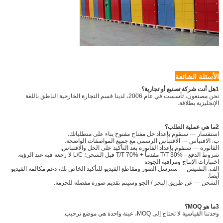
الأسئلة الشائعة
1هل أنت شركة تصنيع أو تجارية؟
نحن مصنعون، تأسست في عام 2006، لدينا قسم التجارة الخارجية الناطق باللغة
الإنجليزية بطلاقة.
2ما هي عملية الطلب؟
استفسار --- سنقوم بإعداد حل مفتاح مفتوح بناء على متطلباتك.
ب. الاقتباس --- الاقتباس الرسمي مع جميع المواصفات الواضحة.
الفاتورة --- سنقوم بإعداد الفاتورة بعد التأكيد على الحل والاقتباس.
شروط الدفع-- T/T 30% مقدماً + T/T 70% قبل الشحن؛ L/C لا رجعة فيه عند الرؤية.
اختبارات الإنتاج ومراقبة الجودة
الف. التفتيش --- سنرسل الصور ومقاطع الفيديو للتأكيد الخاص بك، دعم مكالمة الفيديو
أيضا.
الشحن --- عن طريق البحر / الجو وسيتم تقديم صورة مفصلة للحزمة.
3ما هو MOQ؟
وحدتنا القياسية لا تحتاج إلى MOQ، عينة واحدة هي موضع ترحيب.