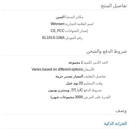
تفاصيل المنتج
مكان المنشأ:
الصين
اسم العلامة التجارية:
Winnsen
إصدار الشهادات:
CE, FCC
رقم الموديل:
EL101S-108A
شروط الدفع والشحن
الحد الأدنى لكمية:
1 مجموعة
الأسعار:
Varies based on different options
تفاصيل التغليف:
المعيار تصدير حزمة
وقت التسليم:
20 يوم عمل
شروط الدفع:
T/T, L/C, ويسترن يونيون
القدرة على العرض:
3000 مجموعات شهريا
وصف
الخزانة الذكية