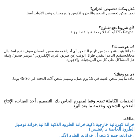
4هل يمكنك تخصيص الخزائن؟
نعم، يمكن تخصيص الحجم واللون والتكوين والبرمجيات وعدد الأبواب أيضا.
5أي شروط دفع تقبلون؟
T/T، Paypal أو L/C لا رجعة فيها عند الرؤية.
6ما هو ضمانك؟
ضماننا هو سنة واحدة من تاريخ الشحن. أي أجزاء معيبة ضمن الضمان سوف نقدم استبدال
مجانا.سنقدم الدعم التقني طوال الوقت عن طريق البريد الإلكتروني / مؤتمر فيديو / وثيقة
حل المشاكل على كل من البرمجيات والأجهزة.
7ما هو وقتك؟
عادة ما يتم شحن العينة في 15 يوم عمل، وسيتم شحن آلات الدفعة في 30-45 يوما.
الخدمات الكاملة تقدم وفقا لمفهوم الخاص بك ‬ التصميم، أخذ العينات، الإنتاج
الضخم، الشحن، وخدمة ما بعد البيع.
بطاقة:
خزانة كهربائية خارجية ذكية,خزانة الطرود الذكية الذاتية,خزانة توصيل
الطرود الخاصة بـ (فينسن)
خزانات جمع لا يتجزأ
خزانات الطرد الآلي
,
,