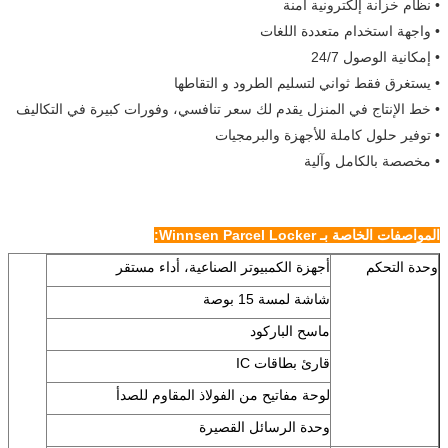
• نظام خزانة إلكترونية آمنة
• واجهة استخدام متعددة اللغات
• إمكانية الوصول 24/7
• يستغرق فقط ثواني لتسليم الطرود و التقاطها
• خط الإنتاج في المنزل يقدم لك سعر تنافسي، وفورات كبيرة في التكاليف
• توفير حلول كاملة للأجهزة والبرمجيات
• مخصصة بالكامل وآلية
المواصفات الخاصة بـ Winnsen Parcel Locker:
وحدة التحكم
أجهزة الكمبيوتر الصناعية، أداء مستقر
شاشة لمسة 15 بوصة
ماسح الباركود
قارئ بطاقات IC
لوحة مفاتيح من الفولاذ المقاوم للصدأ
وحدة الرسائل القصيرة