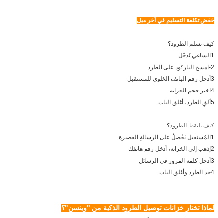
خفض تكلفة التسليم في آخر ميل
كيف تسلم الطرود؟
1الساعي يُدخّل.
2-امسح الباركود على الطرد
3أدخل رقم الهاتف الخلوي للمستقبل
4اختر حجم الخزانة
5ألقِ الطرد، أغلق الباب.
كيف تلتقط الطرود؟
1المُستقبل يَحْصلُ على الرسالةِ القصيرة.
2إذهب إلى الخزانة، أدخل رقم هاتفك
3أدخل كلمة المرور في الرسائل
4خذ الطرد وأغلق الباب
لماذا تختار خزانات توصيل الطرود الذكية من "وينسن"؟