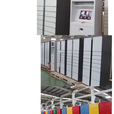
L: H450 × W432 ×
D485 ملم
E18A
18 باب
H1916 × W1000 ×
S: H145 × W432 ×
D485 مم
D485 مم
M: H297 × W432 ×
D485 مم