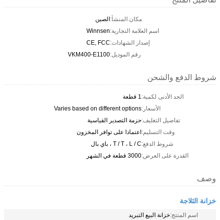
مكان المنشأ:
الصين
اسم العلامة التجارية:
Winnsen
إصدار الشهادات:
CE, FCC
رقم الموديل:
VKM400-E1100
شروط الدفع والشحن
الحد الأدنى لكمية:
1 قطعة
الأسعار:
Varies based on different options
تفاصيل التغليف:
حزمة التصدير القياسية
وقت التسليم:
اعتمادا على توافر المخزون
شروط الدفع:
T / T ، L / C ، باي بال
القدرة على العرض:
3000 قطعة في الشهر
وصف
خزانة الثلاجة
اسم المنتج:
خزانة البيع التبريد