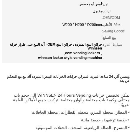
لون:
أبيض أو مخصص
ترتيب
مقبول
OEM/ODM:
Max.
الأعلى.
W200 * H200 * D200mm
Selling Goods
بيع السلع
:
خزائن البيع المبردة ، خزائن البيع OEM ، آلة البيع على طراز خزانة
تسليط الضوء:
Winnsen
oem vending lockers
,
,
winnsen locker style vending machine
وينسن آلي 24 ساعة التبريد المنزلي خزانات الخزانات البيض المبردة آلة بيع مع التحكم
عن بعد
يمكن تخصيص خزانات WINNSEN 24 Hours Vending إلى حجم باب
مختلف وكمية باب مختلفة وألوان مختلفة لتركيب جميع الأماكن العامة
تقريبًا.
• المطار، محطة المترو، محطة القطارات، محطة الحافلات
• حديقة ترفيهية، حديقة مائية
• المسرح، الصالة الرياضية، المتحف، الحفلات الموسيقية