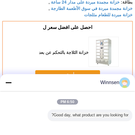
خزانة مجمدة مبردة على مدار 24 ساعة
بطاقة:
,
خزانة مجمدة مبردة في سوق الأطعمة الطازجة
,
خزانة مبردة للطعام مثلجات
احصل على افضل سعر ل
خزانة الثلاجة بالتحكم عن بعد
استمر
Winnsen
خزانة الثلاجة
أكثر
6:50 PM
Good day, what product are you looking for?
Multi-Us
زجاجة النبيذ من
خزانة الثلاجة
خزانات الخزانات
a And
Cabinet
وينسن خزانة
بالتحكم عن بعد
ذاتية التبريد
wer
Remo
متبريدة 24 ساعة
erated