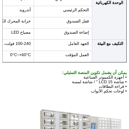
الوحدة الكهربائية
التحكم الرئيسي
أندرويد
قفل الصندوق
خزانة المحرك الكه
إرسال
إضاءة الصندوق
مصباح LED
التكيف مع البيئة
الجهد العامل
100-240 فولت، 50/60 هرتز
العمل المؤقت
0°C~+60°C
يمكن أن يشمل تكوين المنصة التمثيلي:
• أجهزة الكمبيوتر الصناعية
• شاشة LCD 15 " / شاشة لمسة
• قراءة البطاقات
• لوحات تحكم الأبواب