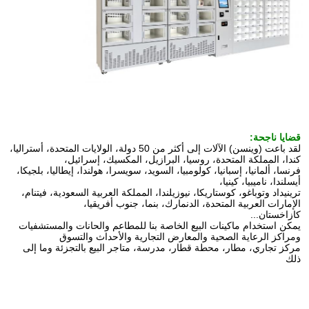
قضايا ناجحة:
لقد باعت (وينسن) الآلات إلى أكثر من 50 دولة، الولايات المتحدة، أستراليا، 
كندا، المملكة المتحدة، روسيا، البرازيل، المكسيك، إسرائيل،
فرنسا، ألمانيا، إسبانيا، كولومبيا، السويد، سويسرا، هولندا، إيطاليا، بلجيكا، 
أيسلندا، ناميبيا، كينيا،
ترينيداد وتوباغو، كوستاريكا، نيوزيلندا، المملكة العربية السعودية، فيتنام، 
الإمارات العربية المتحدة، الدنمارك، بنما، جنوب أفريقيا،
كازاخستان...
يمكن استخدام ماكينات البيع الخاصة بنا للمطاعم والحانات والمستشفيات 
ومراكز الرعاية الصحية والمعارض التجارية والأحداث والتسوق
مركز تجاري، مطار، محطة قطار، مدرسة، متاجر البيع بالتجزئة وما إلى 
ذلك