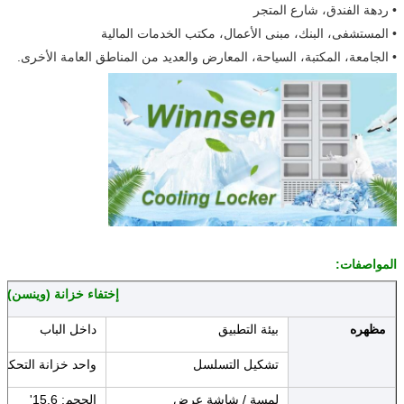
• ردهة الفندق، شارع المتجر
• المستشفى، البنك، مبنى الأعمال، مكتب الخدمات المالية
• الجامعة، المكتبة، السياحة، المعارض والعديد من المناطق العامة الأخرى.
اترك رسالة
المواصفات:
إختفاء خزانة (وينسن)
مظهره
بيئة التطبيق
داخل الباب
تشكيل التسلسل
واحد خزانة التحكم يمكن أن contorl واحد أو
لمسة / شاشة عرض
الحجم: 15.6'