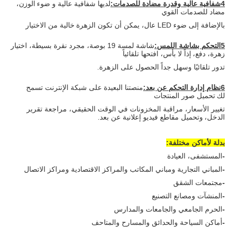
4شفافية عالية وقدرة مضادة للصدمات:
لديها شفافية عالية و ضوء
الوزن،
مضاد للصدمات القوي
بالإضافة إلى ضوء LED عال، يمكن أن تكون الزهرة
خالية من الاختيار
5التحكم بشاشة اللمس:
شاشة لمسة 19 بوصة، مجرد نقرة بسيطة، اختيار
زهرة، دفع،
إذاً لا بأس، افتحها تلقائياً
تدور تلقائيًا وسهل جداً الحصول على الزهرة.
6نظام إدارة التحكم عن بعد:
منصتنا البعيدة على شبكة الإنترنت تسمح
لك
تحميل صور المنتجات
تغيير الأسعار، مراقبة المخزونات في الوقت الحقيقي، مراجعة تقرير
الدخل،
وتحميل مقاطع فيديو إعلانية عن بعد.
بدلة لأماكن مختلفة:
-
المستشفى، العيادة
-
المباني التجارية ومباني المكاتب والمراكز الاقتصادية ومراكز الاتصال
-
مجتمعات الشقق
-
المنشآت ومصانع التصنيع
-
الحرم الجامعي والجامعات والمدارس
-
أماكن السياحة والحدائق والمسارح والمتاحف