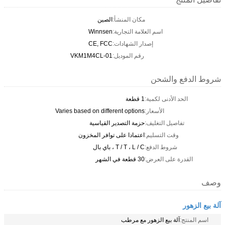
مكان المنشأ:
الصين
اسم العلامة التجارية:
Winnsen
إصدار الشهادات:
CE, FCC
رقم الموديل:
VKM1M4CL-01
شروط الدفع والشحن
الحد الأدنى لكمية:
1 قطعة
الأسعار:
Varies based on different options
تفاصيل التغليف:
حزمة التصدير القياسية
وقت التسليم:
اعتمادا على توافر المخزون
شروط الدفع:
T / T ، L / C ، باي بال
القدرة على العرض:
30 قطعة في الشهر
وصف
آلة بيع الزهور
اسم المنتج:
آلة بيع الزهور مع مرطب