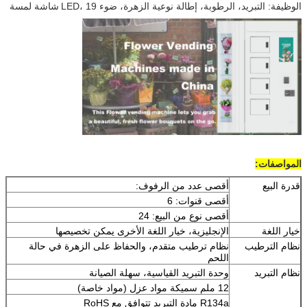
الوظيفة: التبريد، الرطوبة، إطالة نوعية الزهرة، ضوء LED، 19
شاشة لمسة
المواصفات:
قدرة البيع
أقصى عدد من الرفوف:
أقصى قنوات: 6
أقصى نوع من البيع: 24
خيار اللغة
الإنجليزية، خيار اللغة الأخرى يمكن تخصيصها
نظام الترطيب
نظام ترطيب متقدم، والحفاظ على الزهرة في حالة
اللحم
نظام التبريد
وحدة التبريد القياسية، سهلة الصيانة
12 ملم سميكة مواد عزل (مواد خاصة)
R134a مادة التبريد تتوافق مع RoHS