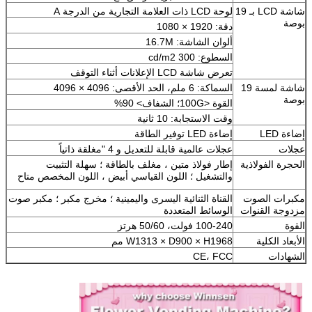
شاشة LCD بـ 19
لوحة LCD ذات العلامة التجارية من الدرجة A
بوصة
دقة: 1920 × 1080
ألوان الشاشة: 16.7M
السطوع: 300 cd/m2
تعرض شاشة LCD الإعلانات أثناء التوقف
شاشة لمسة 19
السماكة: 6 ملم، الحد الأقصى: 4096 × 4096
بوصة
القوة <100G؛ الشفاف> 90%
وقت الاستجابة: 10 ثانية
إضاءة LED
إضاءة LED توفير الطاقة
عجلات
عجلات عالمية قابلة للتعديل و 4 "مغلقة ذاتياً
الحجرة الفولاذية
إطار فولاذ متين ، مغلف بالطاقة ؛ سهلة التثبيت
والتشغيل ؛ اللون القياسي أبيض ، اللون المخصص متاح
مكبرات الصوت
القناة الثنائية اليسرى واليمينية ؛ مخرج مكبر ؛ مكبر صوت
مزدوجة القنوات
الوسائط المتعددة
القوة
100-240 فولت، 50/60 هرتز
الأبعاد الكلية
W1313 × D900 × H1968 مم
الشهادات
CE، FCC