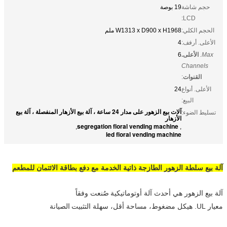
حجم شاشة
19 بوصة
LCD:
الحجم الكلي:
W1313 x D900 x H1968 ملم
الأعلى. أرفف:
4
Max.
الأعلى.
6
Channels
القنوات
:
الأعلى. أنواع
24
البيع:
آلات بيع الزهور على مدار 24 ساعة ، آلة بيع الأزهار المنفصلة ، آلة بيع
تسليط الضوء:
الأزهار
segregation floral vending machine
,
,
led floral vending machine
آلة بيع سلطة الزهور الطازجة ذاتية الخدمة مع دفع بطاقة الائتمان للمطعم
آلة بيع الزهور هي أحدث آلة أوتوماتيكية
صُنعت وفقاً
معيار UL. هيكل مضغوط، مساحة أقل، سهلة التثبيت
الصيانة