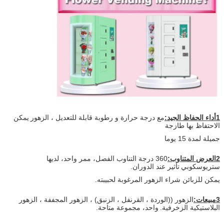
1أداء الحفاظ الجيد:
مع درجة حرارة و رطوبة قابلة للتعديل ، الزهور
يمكن
الاحتفاظ بها طازجة
جميلة لمدة 15 يوما
2العرض المتناوب:
360 درجة التناوب الفصل، ممر واحد، لديها
ستريوسكوبي
تأثير عند الدوران.
يمكن للزبائن شراء الزهور المرغوبة لحبيبته.
3مبيعات:
الزهور ((الوردة ، القرنفل ، الزنبق) ، الزهور المجففة ، الزهور
البلاستيكية الزخرفية.
واحد، مجموعة متاحة.