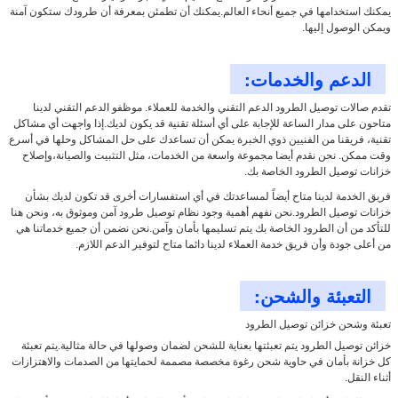
يمكنك استخدامها في جميع أنحاء العالم.يمكنك أن تطمئن بمعرفة أن طرودك ستكون آمنة
ويمكن الوصول إليها.
الدعم والخدمات:
تقدم صالات توصيل الطرود الدعم التقني والخدمة للعملاء. موظفو الدعم التقني لدينا
متاحون على مدار الساعة للإجابة على أي أسئلة تقنية قد يكون لديك.إذا واجهت أي مشاكل
تقنية، فريقنا من الفنيين ذوي الخبرة يمكن أن تساعدك على حل المشاكل وحلها في أسرع
وقت ممكن. نحن نقدم أيضا مجموعة واسعة من الخدمات، مثل التثبيت والصيانة،وإصلاح
خزانات توصيل الطرود الخاصة بك.
فريق الخدمة لدينا متاح أيضاً لمساعدتك في أي استفسارات أخرى قد تكون لديك بشأن
خزانات توصيل الطرود.نحن نفهم أهمية وجود نظام توصيل طرود آمن وموثوق به، ونحن هنا
للتأكد من أن الطرود الخاصة بك يتم تسليمها بأمان وآمن.نحن نضمن أن جميع خدماتنا هي
من أعلى جودة وأن فريق خدمة العملاء لدينا دائما متاح لتوفير الدعم اللازم.
التعبئة والشحن:
تعبئة وشحن خزائن توصيل الطرود
خزائن توصيل الطرود يتم تعبئتها بعناية للشحن لضمان وصولها في حالة مثالية.يتم تعبئة
كل خزانة بأمان في حاوية شحن رغوة مخصصة مصممة لحمايتها من الصدمات والاهتزازات
أثناء النقل.