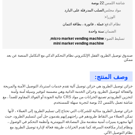
شاشة اللمس:
22 بوصة
مواد مجلس
الصلب المدرفلة على البارد
الوزراء:
نظام الدفع:
عملة ، فاتورة ، بطاقة ائتمان
الضمان:
سنة واحدة
micro market vending machine
تسليط الضوء:
,
mini market vending machine
صندوق توصيل الطرود القفل الإلكتروني نظام التحكم الذكي مع التكامل المنصة عن بعد
ممكن
وصف المنتج:
خزائن توصيل الطرود هي خزائن توصيل آلية تقدم خدمات استرداد التوصيل الآمنة والمريحة
والفعالة لتوصيل الطرود وخزائن الخدمة الذاتية.وهي مصممة لتوفير وسيلة آمنة وآمنة
لتخزين الطرودتم تصنيع الخزانات من مواد CRS عالية الجودة أو الفولاذ المقاوم للصدأ ، مع
شاشة تعمل باللمس 22 بوصة لتجربة سهلة للمستخدم.
خزائن توصيل الطرود مثالية للشركات التي تحتاج إلى تسليم الطرود إلى العملاء ، لأنها
تمكن العملاء من التقاط طرودهم في راحتهم.إنهم يقدمون حل آمن لتسليم الطرود، حيث
أنها مجهزة بميزات أمنية متقدمة مثل المصادقة البيومترية وأنظمة التحكم في الوصول ،
ونظام إنذار مكافحة السرقة.كما تقدم الخزانات طريقة فعالة لإدارة توصيل الطرود مع
نظام التوصيل الآلي.