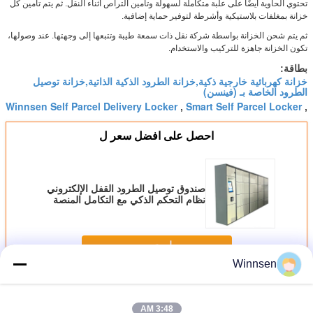
تحتوي الحاوية أيضًا على علبة متكاملة لسهولة وتأمين التراص أثناء النقل. ثم يتم تأمين كل
خزانة بمغلفات بلاستيكية وأشرطة لتوفير حماية إضافية.
ثم يتم شحن الخزانة بواسطة شركة نقل ذات سمعة طيبة وتتبعها إلى وجهتها. عند وصولها،
تكون الخزانة جاهزة للتركيب والاستخدام.
بطاقة:
خزانة كهربائية خارجية ذكية,خزانة الطرود الذكية الذاتية,خزانة توصيل
الطرود الخاصة بـ (فينسن)
Winnsen Self Parcel Delivery Locker
Smart Self Parcel Locker
,
,
احصل على افضل سعر ل
صندوق توصيل الطرود القفل الإلكتروني
نظام التحكم الذكي مع التكامل المنصة
عن بعد ممكن
استمر
Winnsen
الخزانة الذكية
أكثر
3:48 AM