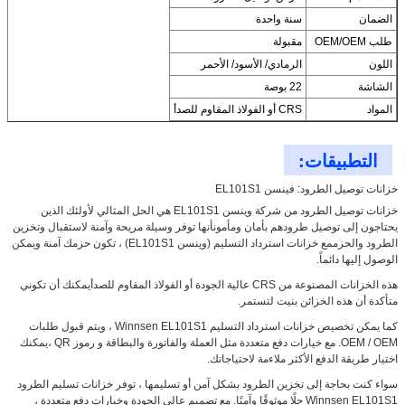
الضمان
سنة واحدة
طلب OEM/OEM
مقبولة
اللون
الرمادي/ الأسود/ الأحمر
الشاشة
22 بوصة
المواد
CRS أو الفولاذ المقاوم للصدأ
التطبيقات:
خزانات توصيل الطرود: فينسن EL101S1
خزانات توصيل الطرود من شركة وينسن EL101S1 هي الحل المثالي لأولئك الذين
يحتاجون إلى توصيل طرودهم بأمان ومأمونأنها توفر وسيلة مريحة وآمنة لاستقبال وتخزين
الطرود والحزممع خزانات استرداد التسليم (وينسن EL101S1) ، تكون حزمك آمنة ويمكن
الوصول إليها دائماً.
هذه الخزانات المصنوعة من CRS عالية الجودة أو الفولاذ المقاوم للصدأيمكنك أن تكوني
متأكدة أن هذه الخزائن بنيت لتستمر.
كما يمكن تخصيص خزانات استرداد التسليم Winnsen EL101S1 ، ويتم قبول طلبات
OEM / OEM. مع خيارات دفع متعددة مثل العملة والفاتورة والبطاقة و رموز QR ،يمكنك
اختيار طريقة الدفع الأكثر ملاءمة لاحتياجاتك.
سواء كنت بحاجة إلى تخزين الطرود بشكل آمن أو تسليمها ، توفر خزانات تسليم الطرود
Winnsen EL101S1 حلًا موثوقًا وآمنًا. مع تصميم عالي الجودة وخيارات دفع متعددة ،