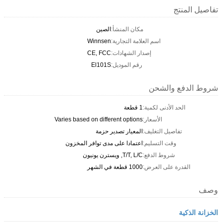
تفاصيل المنتج
مكان المنشأ:
الصين
اسم العلامة التجارية:
Winnsen
إصدار الشهادات:
CE, FCC
رقم الموديل:
El101S
شروط الدفع والشحن
الحد الأدنى لكمية:
1 قطعة
الأسعار:
Varies based on different options
تفاصيل التغليف:
المعيار تصدير حزمة
وقت التسليم:
اعتمادا على مدى توافر المخزون
شروط الدفع:
T/T, L/C, ويسترن يونيون
القدرة على العرض:
1000 قطعة في الشهر
وصف
الخزانة الذكية