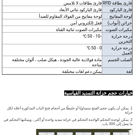
قارئ بطاقة RFID
قارئ بطاقات لا تلامس
قارئ الباركود
قارئ الباركود ثنائي الأبعاد
لوحة المفاتيح
لوحة مفاتيح من الفولاذ المقاوم للصدأ
خزائن (أبواب)
قفل إلكتروني آمن
مكبرات الصوت
مكبرات الصوت ثنائية القناة
درجة حرارة
-10 - 50 ℃
التخزين
درجة حرارة
0 - 50 ℃
العمل
الصلب الجسم
مادة فولاذية عالية الجودة ، هيكل صلب ، ألوان مختلفة
متاحة
لغة
يمكن دعم لغات مختلفة
خيارات حجم خزانة التمديد القياسية
1. يمكن أن يكون حجم الفتح متساويًا أو خليطًا من أحجام فتح الباب المذكورة أعلاه لكل
خزانة
2. يمكن لوحدة التحكم الواحدة التحكم في خزانة تمديد واحدة أو أكثر ، ويمكنها التحكم في
ما يصل إلى 300 باب.