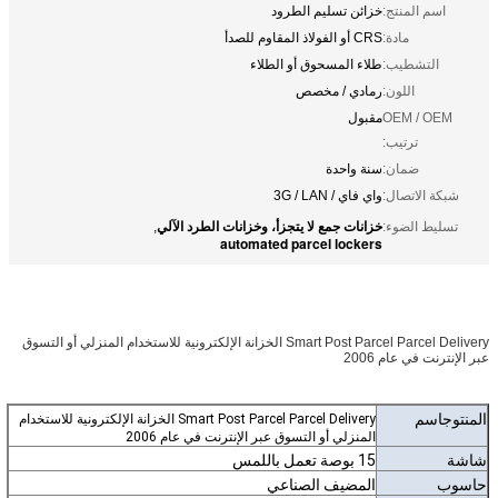
اسم المنتج:
خزائن تسليم الطرود
مادة:
CRS أو الفولاذ المقاوم للصدأ
التشطيب:
طلاء المسحوق أو الطلاء
اللون:
رمادي / مخصص
OEM / OEM
مقبول
ترتيب:
ضمان:
سنة واحدة
شبكة الاتصال:
واي فاي / 3G / LAN
خزانات جمع لا يتجزأ، وخزانات الطرد الآلي
تسليط الضوء:
,
automated parcel lockers
Smart Post Parcel Parcel Delivery الخزانة الإلكترونية للاستخدام المنزلي أو التسوق
عبر الإنترنت في عام 2006
المنتوج
اسم
Smart Post Parcel Parcel Delivery الخزانة الإلكترونية للاستخدام
المنزلي أو التسوق عبر الإنترنت في عام 2006
شاشة
15 بوصة تعمل باللمس
حاسوب
المضيف الصناعي