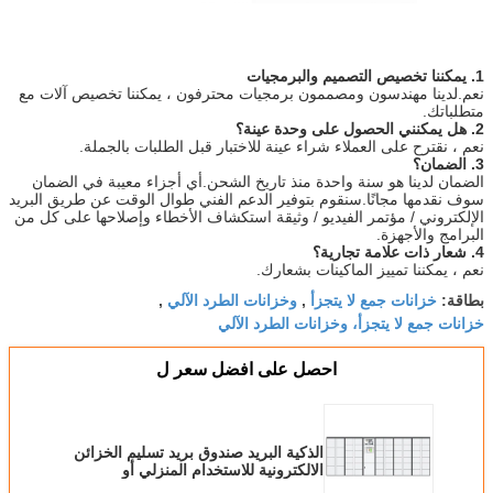
1. يمكننا تخصيص التصميم والبرمجيات
نعم.لدينا مهندسون ومصممون برمجيات محترفون ، يمكننا تخصيص آلات مع
متطلباتك.
2. هل يمكنني الحصول على وحدة عينة؟
نعم ، نقترح على العملاء شراء عينة للاختبار قبل الطلبات بالجملة.
3. الضمان؟
الضمان لدينا هو سنة واحدة منذ تاريخ الشحن.أي أجزاء معيبة في الضمان
سوف نقدمها مجانًا.سنقوم بتوفير الدعم الفني طوال الوقت عن طريق البريد
الإلكتروني / مؤتمر الفيديو / وثيقة استكشاف الأخطاء وإصلاحها على كل من
البرامج والأجهزة.
4. شعار ذات علامة تجارية؟
نعم ، يمكننا تمييز الماكينات بشعارك.
خزانات جمع لا يتجزأ
وخزانات الطرد الآلي
بطاقة:
,
,
خزانات جمع لا يتجزأ، وخزانات الطرد الآلي
احصل على افضل سعر ل
الذكية البريد صندوق بريد تسليم الخزائن
الالكترونية للاستخدام المنزلي أو
استخدام التسوق عبر الإنترنت