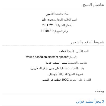
تفاصيل المنتج
مكان المنشأ:
الصين
اسم العلامة التجارية:
Winnsen
إصدار الشهادات:
CE, FCC
رقم الموديل:
EL101S1
شروط الدفع والشحن
الحد الأدنى لكمية:
1 قطعة
الأسعار:
Varies based on different options
تفاصيل التغليف:
المعيار تصدير حزمة
وقت التسليم:
اعتمادا على مدى توافر المخزون
شروط الدفع:
T/T, L/C, باي بال
القدرة على العرض:
3000 قطعة في الشهر
وصف
لا يتجزأ تسليم خزائن