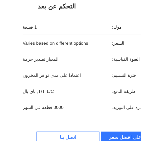
التحكم عن بعد
موك:
1 قطعة
السعر:
Varies based on different options
العبوة القياسية:
المعيار تصدير حزمة
فترة التسليم:
اعتمادا على مدى توافر المخزون
طريقة الدفع:
T/T, L/C, باي بال
رة على التوريد:
3000 قطعة في الشهر
لى أفضل سعر
اتصل بنا