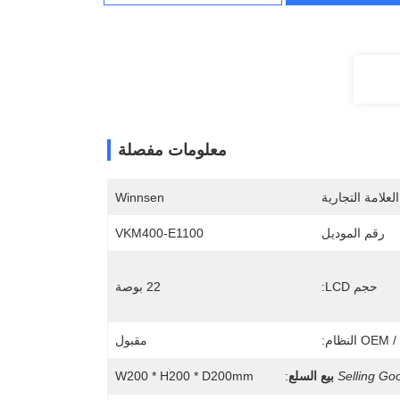
معلومات مفصلة
لعلامة التجارية
Winnsen
رقم الموديل
VKM400-E1100
حجم LCD:
22 بوصة
O النظام:
مقبول
Selling Go
بيع السلع
:
W200 * H200 * D200mm