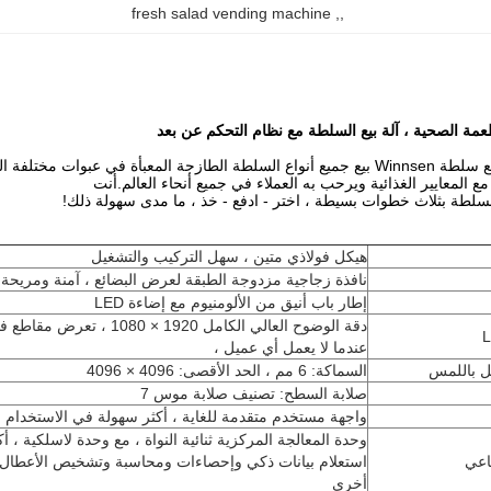
fresh salad vending machine
, 
,
طعمة الصحية ، آلة بيع السلطة مع نظام التحكم عن بعد
أة في عبوات مختلفة الحجم لإعادة التدوير ،
ع المعايير الغذائية ويرحب به العملاء في جميع أنحاء العالم.أنت
لطة بثلاث خطوات بسيطة ، اختر - ادفع - خذ ، ما مدى سهولة ذلك!
هيكل فولاذي متين ، سهل التركيب والتشغيل
نافذة زجاجية مزدوجة الطبقة لعرض البضائع ، آمنة ومريحة
إطار باب أنيق من الألومنيوم مع إضاءة LED
دقة الوضوح العالي الكامل 1920 × 0
عندما لا يعمل أي عميل ،
السماكة: 6 مم ، الحد الأقصى: 4096 × 4096
صلابة السطح: تصنيف صلابة موس 7
واجهة مستخدم متقدمة للغاية ، أكثر سهولة في الاستخدام 
وحدة المعالجة المركزية ثنائية النواة ، مع وحدة لاسلكية ، أك
اعي
استعلام بيانات ذكي وإحصاءات ومحاسبة وتشخيص الأعطال 
أخرى