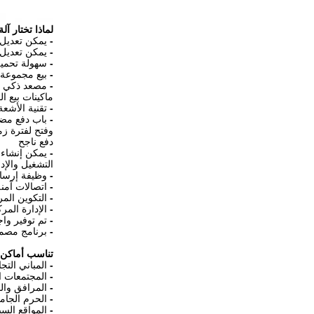
لماذا تختار آلة بي
-
يمكن تعديل ا
-
يمكن تعديل 
-
سهولة تحميل
-
بيع مجموعة 
-
مصعد ذكي لت
ماكينات بيع 
-
تقنية الأشع
-
باب دفع مضاد
وفتح لفترة زم
دفع ناجح
-
يمكن إنشاء جمي
التشغيل والإدا
-
وظيفة إرسال
-
اتصالات آمنة م
-
التكوين المر
-
الإدارة المرك
-
تم توفير وا
-
برنامج مصمم 
تناسب أماكن 
-
المباني التج
-
المجتمعات ا
-
المرافق وال
-
الحرم الجام
-
المواقع الس