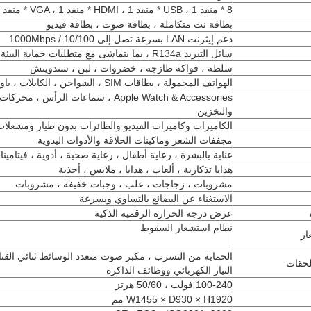
8 * منفذ USB ، 1 * منفذ HDMI ، 1 * منفذ VGA ، 1 * منفذ RS232
بطاقة نت متكاملة ، بطاقة صوت ، بطاقة فيديو
دعم إيثرنت LAN بسرعة تصل إلى 10/100 / 1000Mbps
سائل التبريد R134a ، بما يتماشى مع متطلبات حماية البيئة الخضراء الدولية
سلطة ، فواكه طازجة ، خضروات ، لبن ، سندويتش
الهواتف المحمولة ، بطاقات SIM ، الشواحن ، الكابلات ، باور بانك
والتخزين
الكاميرات وكاميرات الفيديو والطائرات بدون طيار ومشغلات P3
مجففات الشعر وماكينات الحلاقة والأدوات اليدوية
عناية بالبشرة ، رعاية أطفال ، رعاية صحية ، أدوية ، فيتامين
هدايا تذكارية ، ألعاب ، هدايا ، ملابس ، أحذية
مشروبات ، زجاجات ، علب ، وجبات خفيفة ، مشروبات
الاستغناء عن البضائع بالتساوي وبسرعة
عرض درجة الحرارة الرقمية الذكية
نظام استشعار السقوط
ار
الحماية من التسرب ، مكبر صوت متعدد الوسائط ثنائي القناة
لحقات
التيار الكهربائي ووظائف الذاكرة
100-240 فولت ، 50/60 هرتز
W1455 × D930 × H1920 مم