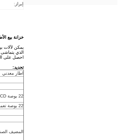
إبراز:
خزانة بيع الأ
يمكن لآلات بيع سلطة Winnsen بيع جميع أنواع السلطة الطازجة المعب
الذي يتماشى م
احصل على الس
تحديد:
اطار معدني
22 بوصة LCD
22 بوصة تعمل باللمس
المضيف الصن