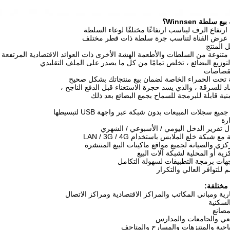
ع سلطة Winnsen؟
رتفاع الرف ليناسب ارتفاعًا مختلفًا لوعاء السلطة
عرض القناة لتناسب جرة سلطة ذات قطر مختلف
 المنتج
متنوعة من السلطات والأطعمة الهشة الأخرى ذات العوائد الاقتصادية المرتفعة
وزيع البضائع ، تخلص تمامًا من كل ما يصدر على الملف التقليدي
القصاصات
ة تحت الحمراء الخاصة لضمان بيع منتجاتك بشكل صحيح
 للسرقة ، والذي يسد حجرة الاستغناء قبل الدفع الناجح ،
نية قابلة للبرمجة للسماح بجمع البضائع بعد ذلك
ع سجلات المبيعات بدون شبكة عبر واجهة USB لتبسيطها
رة
 تقرير الدخل اليومي / الأسبوعي / الشهري
ع شبكة خلع الملابس باستخدام LAN / 3G / 4G
كزي والصيانة لجميع مواقع ماكينات البيع المنتشرة
زية أو المحلية لشبكة آلات البيع
جهات برمجة التطبيقات لسهولة التكامل
للتوافر العالي والتكرار
مختلفة:
ارية ومباني المكاتب والمراكز الاقتصادية ومراكز الاتصال
لسكنية
مصانع
عي والجامعات والمدارس
ياحية والمتنزهات والمسارح والمتاحف