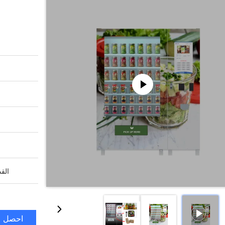
القد
احصل ع