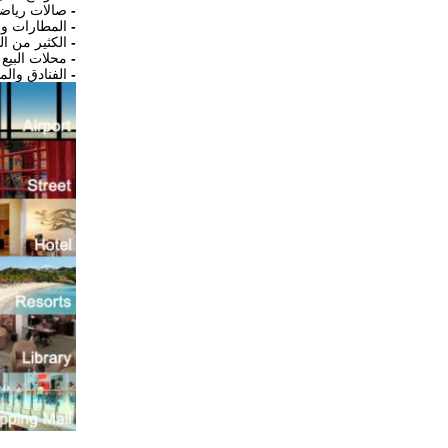
-
صالات رياضي
-
المطارات و
-
الكثير من ا
-
محلات البيع 
-
الفنادق والم