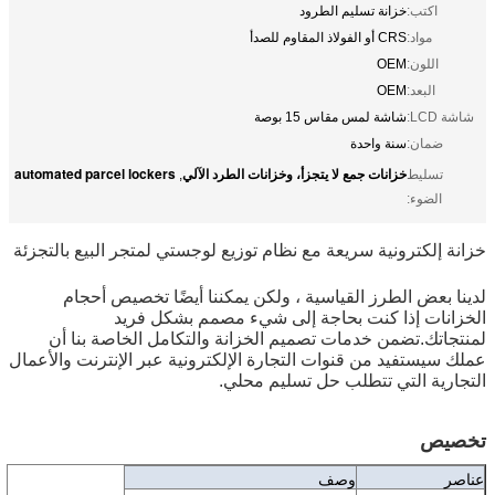
اكتب:
خزانة تسليم الطرود
مواد:
CRS أو الفولاذ المقاوم للصدأ
اللون:
OEM
البعد:
OEM
شاشة LCD:
شاشة لمس مقاس 15 بوصة
ضمان:
سنة واحدة
خزانات جمع لا يتجزأ، وخزانات الطرد الآلي
automated parcel lockers
تسليط
,
الضوء:
خزانة إلكترونية سريعة مع نظام توزيع لوجستي لمتجر البيع بالتجزئة
لدينا بعض الطرز القياسية ، ولكن يمكننا أيضًا تخصيص أحجام
الخزانات إذا كنت بحاجة إلى شيء مصمم بشكل فريد
لمنتجاتك.تضمن خدمات تصميم الخزانة والتكامل الخاصة بنا أن
عملك سيستفيد من قنوات التجارة الإلكترونية عبر الإنترنت والأعمال
التجارية التي تتطلب حل تسليم محلي.
تخصيص
عناصر
وصف