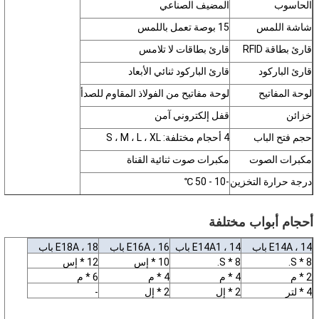
الحاسوب
المضيف الصناعي
شاشة اللمس
15 بوصة تعمل باللمس
قارئ بطاقة RFID
قارئ بطاقات لا تلامس
قارئ الباركود
قارئ الباركود ثنائي الأبعاد
لوحة المفاتيح
لوحة مفاتيح من الفولاذ المقاوم للصدأ
خزائن
قفل إلكتروني آمن
حجم فتح الباب
4 أحجام مختلفة: S ، M ، L ، XL
مكبرات الصوت
مكبرات صوت ثنائية القناة
درجة حرارة التخزين
-10 - 50 ℃
درجة حرارة العمل
0 - 50 ℃
أحجام أبواب مختلفة
E14A ، 14 باب
E14A1 ، 14 باب
E16A ، 16 باب
E18A ، 18 باب
8 * S.
8 * S.
10 * إس
12 * إس
2 * م
4 * م
4 * م
6 * م
4 * لتر
2 * إل
2 * إل
-