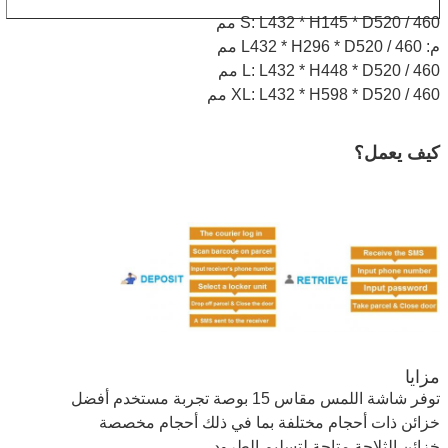
S: L432 * H145 * D520 / 460 مم
م: L432 * H296 * D520 / 460 مم
L: L432 * H448 * D520 / 460 مم
XL: L432 * H598 * D520 / 460 مم
كيف يعمل؟
مزايا
توفر شاشة اللمس مقاس 15 بوصة تجربة مستخدم أفضل
خزائن ذات أحجام مختلفة بما في ذلك أحجام مخصصة
خزائن الثلاجة متاحة لتسليم الطرود