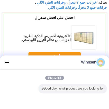
خزانات جمع لا يتجزأ
وخزانات الطرد الآلي
بطاقة:
,
,
خزانات جمع لا يتجزأ، وخزانات الطرد الآلي
احصل على افضل سعر ل
الالكترونية اكسبرس الذكية الطرود
الخزانات مع نظام التوزيع اللوجستي
لمتجر بيع بالتجزئة
استمر
Winnsen
لا يتجزأ تسليم خزائن
أكثر
12:13 PM
Good day, what product are you looking for?
 الطرود
المستخدم ودية
15 بوصة شاشة
خزانات توصيل
إدارة ذكي
بدون تلامس
قضبان التسليم
لمس خزائن توصيل
الطرود الرقمية
الرسائل 
Winnsen التخزين
الإلكترونية المتقدمة
الطرود
الذكية
إرسال خزا
في الهواء
الطرود مع ماسح
الطرود EM