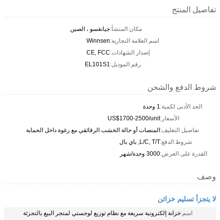
تفاصيل المنتج
مكان المنشأ:
جيانغسو ، الصين
اسم العلامة التجارية:
Winnsen
إصدار الشهادات:
CE, FCC
رقم الموديل:
EL101S1
شروط الدفع والشحن
الحد الأدنى لكمية:
1 وحدة
الأسعار:
US$1700-2500/unit
تفاصيل التغليف:
المنصات أو حالة الخشب الرقائقي مع رغوة داخل الحماية
شروط الدفع:
L/C, T/T, باي بال
القدرة على العرض:
3000 وحدة/شهر
وصف
لا يتجزأ تسليم خزائن
اسم:
خزانة إلكترونية سريعة مع نظام توزيع لوجستي لمتجر البيع بالتجزئة