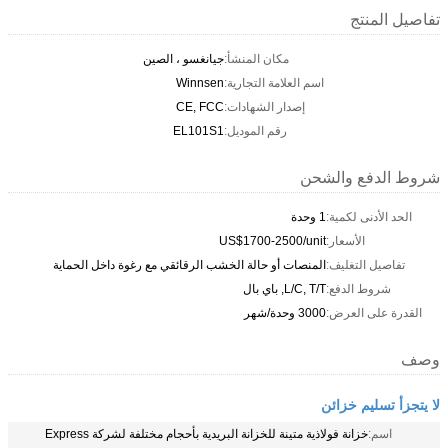
تفاصيل المنتج
مكان المنشأ:
جيانغسو ، الصين
اسم العلامة التجارية:
Winnsen
إصدار الشهادات:
CE, FCC
رقم الموديل:
EL101S1
شروط الدفع والشحن
الحد الأدنى لكمية:
1 وحدة
الأسعار:
US$1700-2500/unit
تفاصيل التغليف:
المنصات أو حالة الخشب الرقائقي مع رغوة داخل الحماية
شروط الدفع:
L/C, T/T, باي بال
القدرة على العرض:
3000 وحدة/شهر
وصف
لا يتجزأ تسليم خزائن
اسم:
خزانة فولاذية متينة للخزانة البريدية بأحجام مختلفة لشركة Express