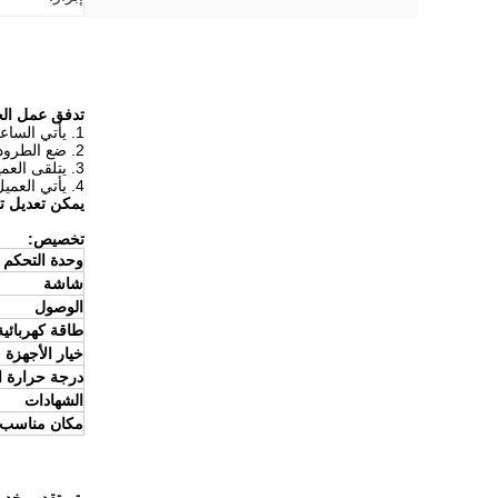
تدفق عمل الخز
1. يأتي الساعي إلى الخزانة وتسجيل الدخول ؛
2. ضع الطرود في الداخل ، وسيقوم النظام تلقائيًا بإرسال رمز الالتقاط إلى العميل ؛
3. يتلقى العميل هذا الرمز السري للاستلام ؛
4. يأتي العميل إلى الخزانة ، ويدخل الرمز ، ويفتح الباب.
يمكن تعديل تد
تخصيص:
وحدة التحكم
شاشة
الوصول
طاقة كهربائية
خيار الأجهزة
درجة حرارة ا
الشهادات
مكان مناسب