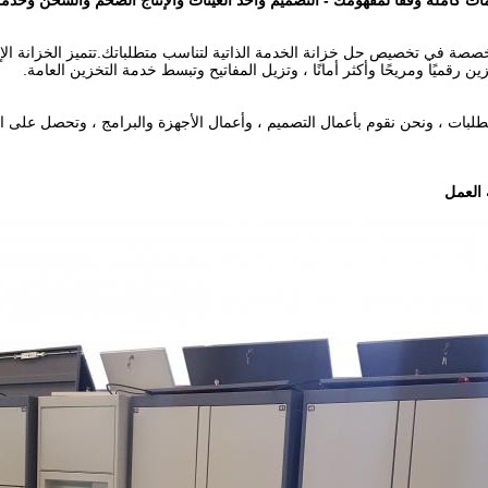
ات كاملة وفقًا لمفهومك - التصميم وأخذ العينات والإنتاج الضخم والشحن وخدمة م
Win متخصصة في تخصيص حل خزانة الخدمة الذاتية لتناسب متطلباتك.تتميز الخزانة الإلك
ن رقميًا ومريحًا وأكثر أمانًا ، وتزيل المفاتيح وتبسط خدمة التخزين العامة.
طلبات ، ونحن نقوم بأعمال التصميم ، وأعمال الأجهزة والبرامج ، وتحصل على ال
العمل