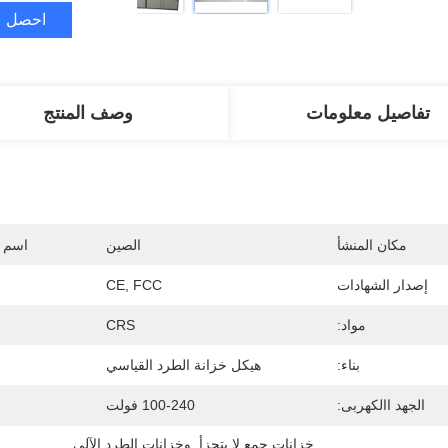
احصل ع
تفاصيل معلومات
وصف المنتج
مكان المنشأ
الصين
اسم ا
إصدار الشهادات
CE, FCC
مواد:
CRS
بناء:
هيكل خزانة الطرد القياسي
الجهد االكهربى:
100-240 فولت
خزانات جمع لا يتجزأ
, 
وخزانات الطرد الآلي