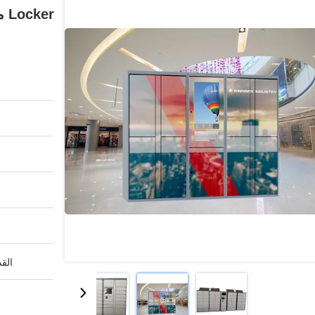
er
القد