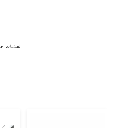
العلامات:
خز