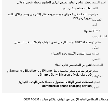
اسم المنتج:
محطة شاحن العامة مطعم الهاتف الخليوي محطة شحن الإعلان
اللغة:
لغات مختلفة يمكن دعمها
خزانة
يتم التحكم في 4 خزائن مؤمنة مزودة بقفل إلكتروني وفتح وإغلاق بكلمة
مرور / رمز PIN
الكترونية
آمنة:
OEM /
مقبولة
OEM ترتيب:
نظام ذو
نظام Android واحد لكل من شحن الهاتف والإعلانات قيد التشغيل
شكل:
شاشة
تقنية اللمس: الأشعة تحت الحمراء
اللمس:
المتحدث:
اثنين من المتكلمين ثنائي القناة
شحن
تتوفر مقابس شحن مختلفة ، مثل iPhone و Blackberry و Samsung و
LG و Motorola و Sony Ericsson و Sharp و
المكونات:
محطات شحن الهاتف المحمول ، محطة شحن الهاتف التجارية
تسليط
,
commercial phone charging station
الضوء:
محطات المطاعم العامة الإعلان عن الهاتف للإلكترونيات ، OEM / OEM