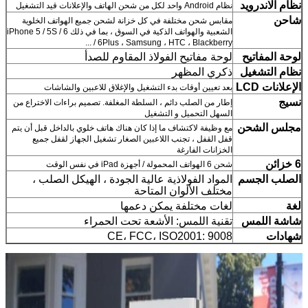
نظام الاندرويد
نظام Android واحد لكل من شحن الهاتف والإعلانات قيد التشغيل
شاحن
مقابس شحن مختلفة في كل خزانة لشحن جميع الهواتف الخلوية
الشعبية والهواتف الذكية في السوق ، بما في ذلك iPhone 5 / 5S / 6
/ 6Plus ، Samsung ، HTC ، Blackberry ...
لوحة المفاتيح
لوحة مفاتيح الفولاذ المقاوم للصدأ
نظام التشغيل
ذكري المظهر
الإعلانات LCD
بعد تعيين أوقات بدء التشغيل والإغلاق للاعبين والشاشات
نسيج
إطار من الصلب دائم ، السلطة المغلفة. تصميم براءات الاختراع من
السهل التحميل و التشغيل
مجلس الشحن
مع وظيفة لاكتشاف ما إذا كان هناك هاتف خلوي بالداخل قبل أن يتم
قفل القفل ، تجنب اللاعبين الصغار تشغيل الجهاز لقفل جميع
الخزانات الفارغة
6 خزائن
شحن 6 الهواتف المحمولة / أجهزة iPad في نفس الوقت
الصلب الجسم
المواد الفولاذية عالية الجودة ، الهيكل الصلب ،
مختلف الألوان المتاحة
لغة
لغات مختلفة يمكن دعمها
شاشة اللمس
تقنية اللمس: الأشعة تحت الحمراء
شهادات
CE، FCC، ISO2001: 9008