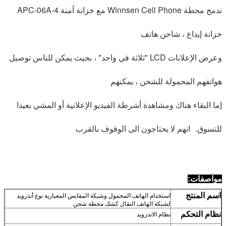
تدمج محطة Winnsen Cell Phone مع خزانة آمنة APC-06A-4
خزانة إيداع ، شاحن هاتف
وعرض الإعلانات LCD "ثلاثة في واحد" ، بحيث يمكن للناس توصيل
هواتفهم المحمولة للشحن ، يمكنهم
إما البقاء هناك ومشاهدة أشرطة الفيديو الإعلانية أو المشي بعيدا
للتسوق.
انهم لا يحتاجون الى الوقوف بالقرب
مواصفات:
اسم المنتج
استخدام الهاتف المحمول وشبكة المقابس المعيارية نوع أندرويد
لشبكة الهاتف النقال كشك محطة شحن
نظام التحكم
نظام الاندرويد