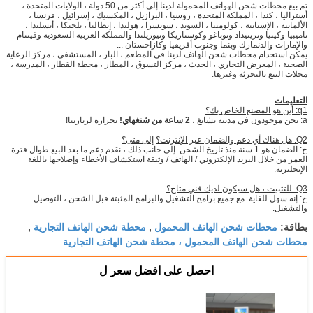
تم بيع محطات شحن الهواتف المحمولة لدينا إلى أكثر من 50 دولة ، الولايات المتحدة ،
أستراليا ، كندا ، المملكة المتحدة ، روسيا ، البرازيل ، المكسيك ، إسرائيل ، فرنسا ،
الألمانية ، الإسبانية ، كولومبيا ، السويد ، سويسرا ، هولندا ، إيطاليا ، بلجيكا ، أيسلندا ،
ناميبيا وكينيا وترينيداد وتوباغو وكوستاريكا ونيوزيلندا والمملكة العربية السعودية وفيتنام
والإمارات والدنمارك وبنما وجنوب أفريقيا وكازاخستان ...
يمكن استخدام محطات شحن الهاتف لدينا في المطعم ، البار ، المستشفى ، مركز الرعاية
الصحية ، المعرض التجاري ، الحدث ، مركز التسوق ، المطار ، محطة القطار ، المدرسة ،
محلات البيع بالتجزئة وغيرها.
التعليمات
q1: أين هو المصنع الخاص بك؟
a: نحن موجودون في مدينة تشانغ ،
2 ساعة من شنغهاي!
بحرارة لزيارتنا!
Q2: هل هناك أي دعم والضمان عبر الإنترنت؟
إلى متى؟
ج: الضمان هو 1 سنة منذ تاريخ الشحن. إلى جانب ذلك ، نقدم دعم ما بعد البيع طوال فترة
العمر من خلال البريد الإلكتروني / الهاتف / وثيقة استكشاف الأخطاء وإصلاحها باللغة
الإنجليزية.
Q3: للتثبيت ، هل سيكون لديك فني متاح؟
ج: إنه سهل للغاية. مع جميع برامج التشغيل والبرامج المثبتة قبل الشحن ، التوصيل
والتشغيل.
محطات شحن الهاتف المحمول
محطة شحن الهاتف التجارية
بطاقة:
,
,
محطات شحن الهاتف المحمول ، محطة شحن الهاتف التجارية
احصل على افضل سعر ل