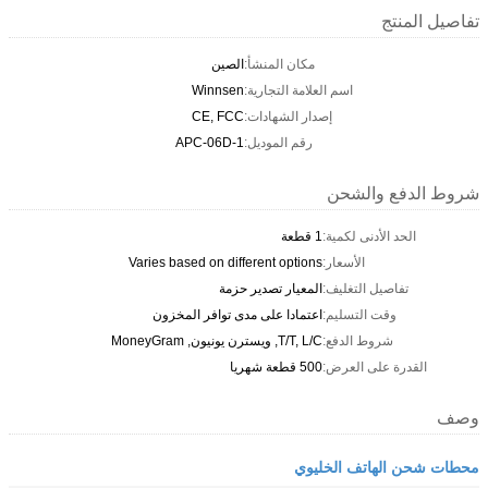
تفاصيل المنتج
مكان المنشأ:
الصين
اسم العلامة التجارية:
Winnsen
إصدار الشهادات:
CE, FCC
رقم الموديل:
APC-06D-1
شروط الدفع والشحن
الحد الأدنى لكمية:
1 قطعة
الأسعار:
Varies based on different options
تفاصيل التغليف:
المعيار تصدير حزمة
وقت التسليم:
اعتمادا على مدى توافر المخزون
شروط الدفع:
T/T, L/C, ويسترن يونيون, MoneyGram
القدرة على العرض:
500 قطعة شهريا
وصف
محطات شحن الهاتف الخليوي