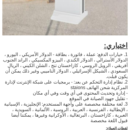
اختياري:
1. خيارات الدفع: عملة ، فاتورة ، بطاقة - الدولار الأمريكي ، اليورو ،
الدولار الأسترالي ، الدولار الكندي ، البيزو المكسيكي ، الراند الجنوب
أفريقي ، الروبل الروسي ، كازاخستان تنج ، الشلن الكيني ، الريال
السعودي ، الشيكل الإسرائيلي ، الدولار الناميبي وغير ذلك يمكن أن
يكون قبلت.
2. نظام إدارة التحكم عن بعد: - برمجيات على شبكة الإنترنت لإدارة
المركزية شحن الهاتف staions
- إدارة وتحديث المحتوى في أي وقت وفي أي مكان
- تقليل جهود الصيانة في الموقع
3. لغة مختلفة مخصصة على واجهة المستخدم: الإنجليزية ، الإسبانية
، الإيطالية ، الفرنسية ، العربية ، الروسية ، الألمانية ، السويدية ،
العبرية ، كازاخستان ، البرتغالية ، الأوكرانية وغيرها ، يمكننا أيضا
قبول اللغة مخصصة
لقطات العملاء: