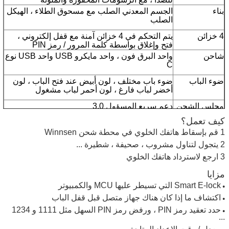
بناء
الجسم المعدني الصلب مع مسحوق الطلاء ، الهيكل
الصلب
4 خزائن
يتم التحكم في 4 خزائن آمنة مع قفل إلكتروني ،
فتح وإغلاق بواسطة كلمة المرور / رمز PIN
شاحن
واحد البرق فون ، واحد مايكرو USB واحد USB نوع
C
اترك رسالة
ضوء الباب
ضوء باب مختلف ، لون أبيض عند فتح الباب ، لون
أخضر لباب فارغ ، لون أحمر لباب مشغول
مجلس الشحن
دعم سريع المسؤول 3.0
فتح أو إغلاق الباب بعد إدخال المستخدم كلمة
كيف تعمل؟
المرور الشخصية
1 قم بإسقاط هاتفك الخلوي في محطة شحن Winnsen
2 يتجول لتناول مشروب ، صحيفة ، شطيرة ...
3 ارجع لاسترداد هاتفك الخلوي
مزايا
Smart E-lock التي تسيطر عليها MCU والكمبيوتر
●
اكتشاف ما إذا كان هناك جهاز متصل قبل قفل الباب
●
حدد تعقيد رمز PIN ، ورفض رمز PIN السهل مثل 1111 و 1234
●
...