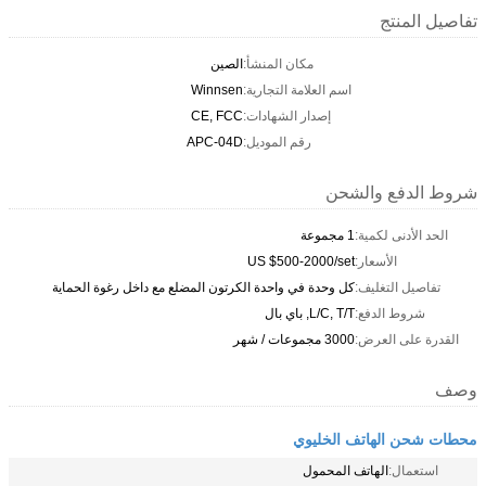
تفاصيل المنتج
مكان المنشأ:
الصين
اسم العلامة التجارية:
Winnsen
إصدار الشهادات:
CE, FCC
رقم الموديل:
APC-04D
شروط الدفع والشحن
الحد الأدنى لكمية:
1 مجموعة
الأسعار:
US $500-2000/set
تفاصيل التغليف:
كل وحدة في واحدة الكرتون المضلع مع داخل رغوة الحماية
شروط الدفع:
L/C, T/T, باي بال
القدرة على العرض:
3000 مجموعات / شهر
وصف
محطات شحن الهاتف الخليوي
استعمال:
الهاتف المحمول