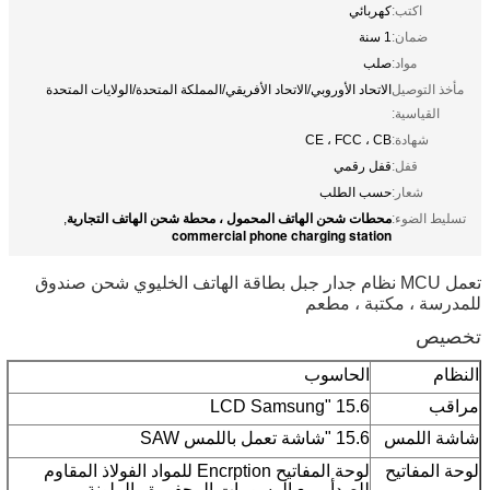
اكتب:
كهربائي
ضمان:
1 سنة
مواد:
صلب
مأخذ التوصيل
الاتحاد الأوروبي/الاتحاد الأفريقي/المملكة المتحدة/الولايات المتحدة
القياسية:
شهادة:
CE ، FCC ، CB
قفل:
قفل رقمي
شعار:
حسب الطلب
محطات شحن الهاتف المحمول ، محطة شحن الهاتف التجارية
تسليط الضوء:
,
commercial phone charging station
تعمل MCU نظام جدار جبل بطاقة الهاتف الخليوي شحن صندوق
للمدرسة ، مكتبة ، مطعم
تخصيص
النظام
الحاسوب
مراقب
15.6 "LCD Samsung
شاشة اللمس
15.6 "شاشة تعمل باللمس SAW
لوحة المفاتيح
لوحة المفاتيح Encrption للمواد الفولاذ المقاوم
للصدأ ، مع الرسومات المحفورة والملونة