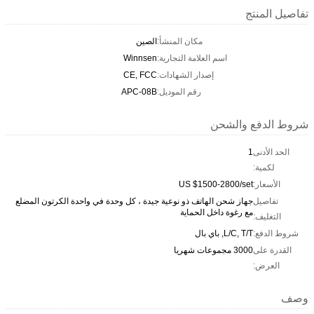
تفاصيل المنتج
مكان المنشأ:
الصين
اسم العلامة التجارية:
Winnsen
إصدار الشهادات:
CE, FCC
رقم الموديل:
APC-08B
شروط الدفع والشحن
الحد الأدنى
1
لكمية:
الأسعار:
US $1500-2800/set
تفاصيل
جهاز شحن الهاتف ذو نوعية جيدة ، كل وحدة في واحدة الكرتون المضلع
مع رغوة داخل الحماية
التغليف:
شروط الدفع:
L/C, T/T, باي بال
القدرة على
3000 مجموعات شهريا
العرض:
وصف