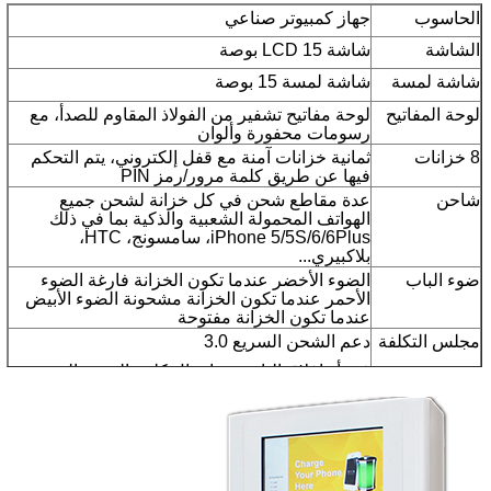
الحاسوب
جهاز كمبيوتر صناعي
الشاشة
شاشة LCD 15 بوصة
شاشة لمسة
شاشة لمسة 15 بوصة
لوحة المفاتيح
لوحة مفاتيح تشفير من الفولاذ المقاوم للصدأ، مع
رسومات محفورة وألوان
8 خزانات
ثمانية خزانات آمنة مع قفل إلكتروني، يتم التحكم
فيها عن طريق كلمة مرور/رمز PIN
شاحن
عدة مقاطع شحن في كل خزانة لشحن جميع
الهواتف المحمولة الشعبية والذكية بما في ذلك
iPhone 5/5S/6/6Plus، سامسونج، HTC،
بلاكبيري...
ضوء الباب
الضوء الأخضر عندما تكون الخزانة فارغة الضوء
الأحمر عندما تكون الخزانة مشحونة الضوء الأبيض
عندما تكون الخزانة مفتوحة
مجلس التكلفة
دعم الشحن السريع 3.0
فتح أو إغلاق الباب بعد إدخال كلمة المرور الشخصية