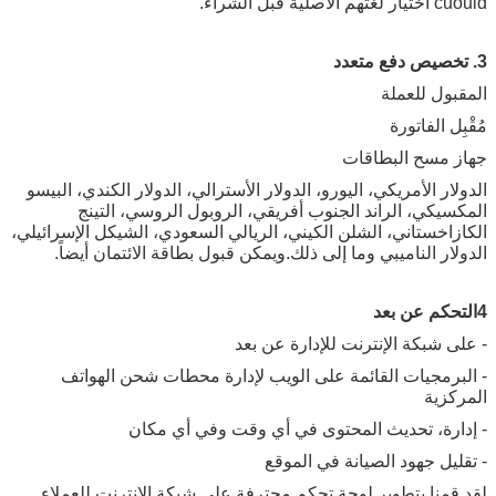
cuould اختيار لغتهم الأصلية قبل الشراء.
3. تخصيص دفع متعدد
المقبول للعملة
مُقْبِل الفاتورة
جهاز مسح البطاقات
الدولار الأمريكي، اليورو، الدولار الأسترالي، الدولار الكندي، البيسو
المكسيكي، الراند الجنوب أفريقي، الروبول الروسي، التينج
الكازاخستاني، الشلن الكيني، الريالي السعودي، الشيكل الإسرائيلي،
الدولار الناميبي وما إلى ذلك.ويمكن قبول بطاقة الائتمان أيضاً.
4التحكم عن بعد
- على شبكة الإنترنت للإدارة عن بعد
- البرمجيات القائمة على الويب لإدارة محطات شحن الهواتف
المركزية
- إدارة، تحديث المحتوى في أي وقت وفي أي مكان
- تقليل جهود الصيانة في الموقع
لقد قمنا بتطوير لوحة تحكم محترفة على شبكة الإنترنت للعملاء