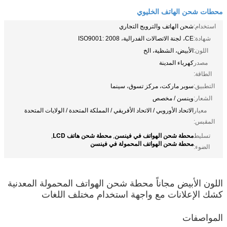
محطات شحن الهاتف الخليوي
استخدام:
شحن الهاتف والترويج التجاري
شهادة:
CE، لجنة الاتصالات الفدرالية، ISO9001: 2008
اللون:
الأبيض، الشظية، الخ
مصدر
كهرباء المدينة
الطاقة:
التطبيق:
سوبر ماركت، مركز تسوق، سينما
الشعار:
وينسن / مخصص
معيار
الاتحاد الأوروبي / الاتحاد الأفريقي / المملكة المتحدة / الولايات المتحدة
المقبس:
محطة شحن الهواتف في فينسن
محطة شحن هاتف LCD
تسليط
,
,
محطة شحن الهواتف المحمولة في فينسن
الضوء:
اللون الأبيض مجاناً محطة شحن الهواتف المحمولة المعدنية
كشك الإعلانات مع واجهة استخدام مختلف اللغات
المواصفات